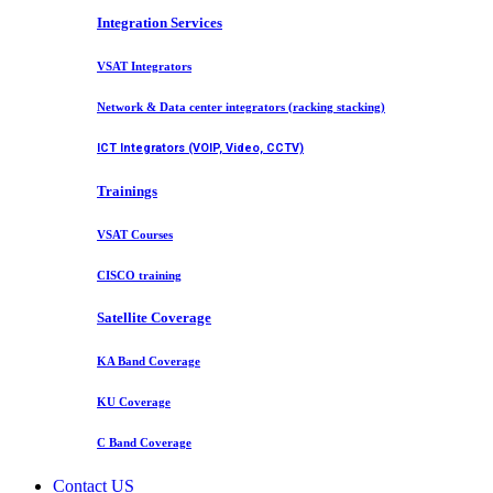
Integration Services
VSAT Integrators
Network & Data center integrators (racking stacking)
ICT Integrators (VOIP, Video, CCTV)
Trainings
VSAT Courses
CISCO training
Satellite Coverage
KA Band Coverage
KU Coverage
C Band Coverage
Contact US