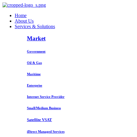
Home
About Us
Services & Solutions
Market
Government
Oil & Gas
Maritime
Enterprise
Internet Service Provider
Small/Medium Business
Satellite VSAT
iDirect Managed Services