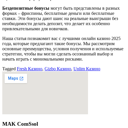
Бездепозитные бонусы
могут быть представлены в разных
формах – фриспины, бесплатные деньги или бесплатные
ставки. Эти бонусы дают шанс на реальные выигрыши без
необходимости делать депозит, что делает их особенно
привлекательными для новичков.
Наша статья познакомит вас с лучшими онлайн казино 2025
года, которые предлагают такие бонусы. Мы рассмотрим
основные преимущества, условия получения и используемые
стратегии, чтобы вы могли сделать осознанный выбор и
начать играть с минимальными рисками.
Tagged
Fresh Казино
,
Gizbo Казино
,
Unlim Казино
MAK ComSsol