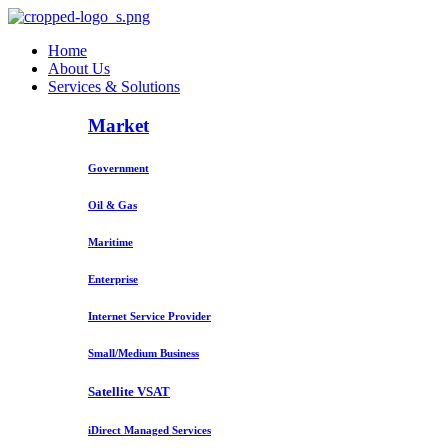
Home
About Us
Services & Solutions
Market
Government
Oil & Gas
Maritime
Enterprise
Internet Service Provider
Small/Medium Business
Satellite VSAT
iDirect Managed Services