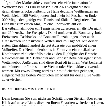
aufgrund der Marktstärke versuchen sehr viele internationale
Wettseiten bei uns Fuß zu fassen. Seit 2021 vergibt die neu
geschaffene Glücksspielbehörde Halle deutsche Wettlizenzen an
Wettanbieter. 100 Wettoptionen sind allein bei Fussball zu finden.
000 Mitglieder, gefolgt von Tennis und Skilauf. Registrierst Du
Dich hier zum ersten Mal, um eine Sportwette auf ein
Basketballmatch oder ein Tennisturnier zu setzen, erhältst Du nicht
nur 250 zusätzliche Freispiele. Dabei umfassen die Bonusangebote
Freiwetten, Cashbacks und Boni auf Einzahlungen, aber auch
Gratiswetten und risikofreie Wetten sind im Angebot. Mit deiner
ersten Einzahlung landest du laut Aussage von mobilebet einen
Volltreffer. Der Neukundenbonus in Form von einer risikolosen
Kombiwette zählt ebenfalls nicht zu den Highlights der Branche.
Newcomer aus 2021Bekannter and Seriöser BetreiberGigantisches
Wettangebot. Außerdem sind diese Boni oft in ihrem Wert begrenzt
und können nur für bestimmte Wetten oder Wettmärkte verwendet
werden. Mit etwas Übung wird es dir mit Sicherheit gelingen,
zielgerichtet die besten Wettquoten am Markt für deine Live Wette
zu erwischen.
DAS ANGEBOT VON MYSPORTWETTEN DE
Dann kommen Sie zum nächsten Schritt, indem Sie sich über einen
Klick auf unsere Links direkt zu Ihrem Favoriten weiterleiten lassen.