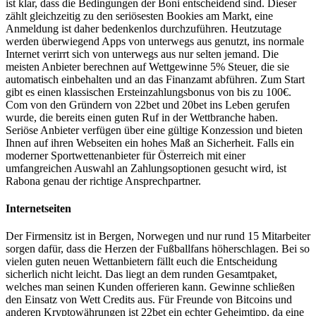
ist klar, dass die Bedingungen der Boni entscheidend sind. Dieser
zählt gleichzeitig zu den seriösesten Bookies am Markt, eine
Anmeldung ist daher bedenkenlos durchzuführen. Heutzutage
werden überwiegend Apps von unterwegs aus genutzt, ins normale
Internet verirrt sich von unterwegs aus nur selten jemand. Die
meisten Anbieter berechnen auf Wettgewinne 5% Steuer, die sie
automatisch einbehalten und an das Finanzamt abführen. Zum Start
gibt es einen klassischen Ersteinzahlungsbonus von bis zu 100€.
Com von den Gründern von 22bet und 20bet ins Leben gerufen
wurde, die bereits einen guten Ruf in der Wettbranche haben.
Seriöse Anbieter verfügen über eine gültige Konzession und bieten
Ihnen auf ihren Webseiten ein hohes Maß an Sicherheit. Falls ein
moderner Sportwettenanbieter für Österreich mit einer
umfangreichen Auswahl an Zahlungsoptionen gesucht wird, ist
Rabona genau der richtige Ansprechpartner.
Internetseiten
Der Firmensitz ist in Bergen, Norwegen und nur rund 15 Mitarbeiter
sorgen dafür, dass die Herzen der Fußballfans höherschlagen. Bei so
vielen guten neuen Wettanbietern fällt euch die Entscheidung
sicherlich nicht leicht. Das liegt an dem runden Gesamtpaket,
welches man seinen Kunden offerieren kann. Gewinne schließen
den Einsatz von Wett Credits aus. Für Freunde von Bitcoins und
anderen Kryptowährungen ist 22bet ein echter Geheimtipp, da eine