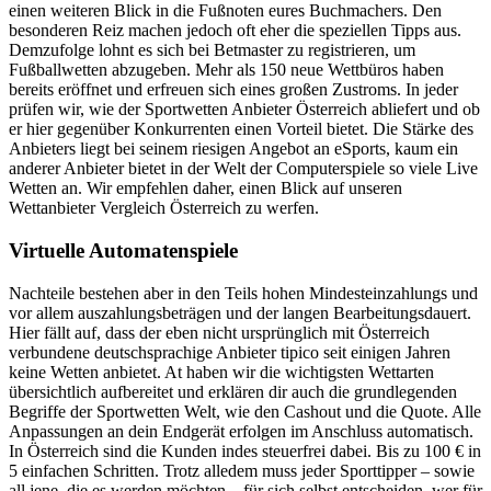
einen weiteren Blick in die Fußnoten eures Buchmachers. Den
besonderen Reiz machen jedoch oft eher die speziellen Tipps aus.
Demzufolge lohnt es sich bei Betmaster zu registrieren, um
Fußballwetten abzugeben. Mehr als 150 neue Wettbüros haben
bereits eröffnet und erfreuen sich eines großen Zustroms. In jeder
prüfen wir, wie der Sportwetten Anbieter Österreich abliefert und ob
er hier gegenüber Konkurrenten einen Vorteil bietet. Die Stärke des
Anbieters liegt bei seinem riesigen Angebot an eSports, kaum ein
anderer Anbieter bietet in der Welt der Computerspiele so viele Live
Wetten an. Wir empfehlen daher, einen Blick auf unseren
Wettanbieter Vergleich Österreich zu werfen.
Virtuelle Automatenspiele
Nachteile bestehen aber in den Teils hohen Mindesteinzahlungs und
vor allem auszahlungsbeträgen und der langen Bearbeitungsdauert.
Hier fällt auf, dass der eben nicht ursprünglich mit Österreich
verbundene deutschsprachige Anbieter tipico seit einigen Jahren
keine Wetten anbietet. At haben wir die wichtigsten Wettarten
übersichtlich aufbereitet und erklären dir auch die grundlegenden
Begriffe der Sportwetten Welt, wie den Cashout und die Quote. Alle
Anpassungen an dein Endgerät erfolgen im Anschluss automatisch.
In Österreich sind die Kunden indes steuerfrei dabei. Bis zu 100 € in
5 einfachen Schritten. Trotz alledem muss jeder Sporttipper – sowie
all jene, die es werden möchten – für sich selbst entscheiden, wer für