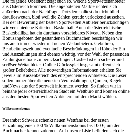
Die folgende Übersicht zeigt euch so, welche Sportwettenanbieter
aus Österreich kommen. Die angebotenen Märkte richten sich
außerdem nach der Nachfrage. Trotzdem solltest du nicht blind
draufloswetten, bloß weil die Zahlen gerade verlockend aussehen.
Bei der Bewertung der besten Sportwetten Anbieter berücksichtigen
wir verschiedene Kriterien. Basketball: Auch die österreichische
Basketballliga hat ein durchaus vorzeigbares Niveau. Neben den
Bonusangeboten der gestandenen Buchmacher, beschäftigen wir
uns auch immer wieder mit neuen Wettanbietern. Gebühren,
Bearbeitungszeit und eventuelle Beschränkungen in Höhe der Ein
und Auszahlungen sind ebenso wichtig, vor der Wahl der passenden
Zahlungsmethode zu berücksichtigen. Cashed ist ein sicherer und
seriöser Wettanbieter. Online Glücksspiel insgesamt erfreut sich
großer Beliebtheit. Alle notwendigen Informationen erhalten Sie
jeweils im Kassenbereich des entsprechenden Anbieters. Die Leser
sollen immer über die neuesten Veranstaltungen, Quoten, Regeln
undNews aus der Sportwelt informiert werden. So finden wir in
beinahe jeder österreichischen Stadt ein Wettbüro und können online
aus den besten Sportwetten Anbietern auf dem Markt wählen.
Willkommensbonus
Dreambet Schweiz schenkt neuen Wettfans bei der ersten
Einzahlung einen 100 % Willkommensbonus bis 100 €, um den
Buchmacher kennenzulernen. Auf unserer Liste befinden sich die