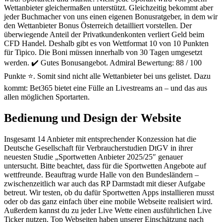
Wettanbieter gleichermaßen unterstützt. Gleichzeitig bekommt aber
jeder Buchmacher von uns einen eigenen Bonusratgeber, in dem wir
den Wettanbieter Bonus Österreich detailliert vorstellen. Der
überwiegende Anteil der Privatkundenkonten verliert Geld beim
CFD Handel. Deshalb gibt es von Wettformat 10 von 10 Punkten
für Tipico. Die Boni müssen innerhalb von 30 Tagen umgesetzt
werden. ✔️ Gutes Bonusangebot. Admiral Bewertung: 88 / 100
Punkte ⭐️. Somit sind nicht alle Wettanbieter bei uns gelistet. Dazu
kommt: Bet365 bietet eine Fülle an Livestreams an – und das aus
allen möglichen Sportarten.
Bedienung und Design der Website
Insgesamt 14 Anbieter mit entsprechender Konzession hat die
Deutsche Gesellschaft für Verbraucherstudien DtGV in ihrer
neuesten Studie „Sportwetten Anbieter 2025/25″ genauer
untersucht. Bitte beachtet, dass für die Sportwetten Angebote auf
wettfreunde. Beauftrag wurde Halle von den Bundesländern –
zwischenzeitlich war auch das RP Darmstadt mit dieser Aufgabe
betreut. Wir testen, ob du dafür Sportwetten Apps installieren musst
oder ob das ganz einfach über eine mobile Webseite realisiert wird.
Außerdem kannst du zu jeder Live Wette einen ausführlichen Live
Ticker nutzen. Top Webseiten haben unserer Einschätzung nach