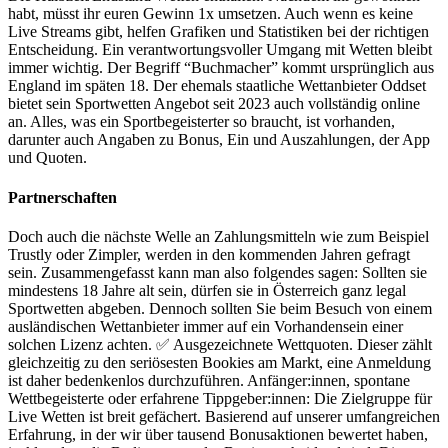
habt, müsst ihr euren Gewinn 1x umsetzen. Auch wenn es keine
Live Streams gibt, helfen Grafiken und Statistiken bei der richtigen
Entscheidung. Ein verantwortungsvoller Umgang mit Wetten bleibt
immer wichtig. Der Begriff “Buchmacher” kommt ursprünglich aus
England im späten 18. Der ehemals staatliche Wettanbieter Oddset
bietet sein Sportwetten Angebot seit 2023 auch vollständig online
an. Alles, was ein Sportbegeisterter so braucht, ist vorhanden,
darunter auch Angaben zu Bonus, Ein und Auszahlungen, der App
und Quoten.
Partnerschaften
Doch auch die nächste Welle an Zahlungsmitteln wie zum Beispiel
Trustly oder Zimpler, werden in den kommenden Jahren gefragt
sein. Zusammengefasst kann man also folgendes sagen: Sollten sie
mindestens 18 Jahre alt sein, dürfen sie in Österreich ganz legal
Sportwetten abgeben. Dennoch sollten Sie beim Besuch von einem
ausländischen Wettanbieter immer auf ein Vorhandensein einer
solchen Lizenz achten. ✅ Ausgezeichnete Wettquoten. Dieser zählt
gleichzeitig zu den seriösesten Bookies am Markt, eine Anmeldung
ist daher bedenkenlos durchzuführen. Anfänger:innen, spontane
Wettbegeisterte oder erfahrene Tippgeber:innen: Die Zielgruppe für
Live Wetten ist breit gefächert. Basierend auf unserer umfangreichen
Erfahrung, in der wir über tausend Bonusaktionen bewertet haben,