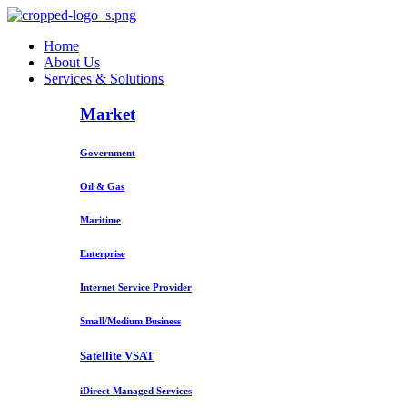
Home
About Us
Services & Solutions
Market
Government
Oil & Gas
Maritime
Enterprise
Internet Service Provider
Small/Medium Business
Satellite VSAT
iDirect Managed Services