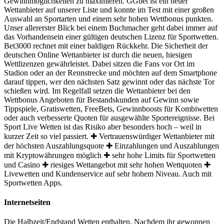
Gewinnmöglichkeiten zu maximieren. GGbet ist ein neuer
Wettanbieter auf unserer Liste und konnte im Test mit einer großen
Auswahl an Sportarten und einem sehr hohen Wettbonus punkten.
Unser allererster Blick bei einem Buchmacher geht dabei immer auf
das Vorhandensein einer gültigen deutschen Lizenz für Sportwetten.
Bet3000 rechnet mit einer baldigen Rückkehr. Die Sicherheit der
deutschen Online Wettanbieter ist durch die neuen, hiesigen
Wettlizenzen gewährleistet. Dabei sitzen die Fans vor Ort im
Stadion oder an der Rennstrecke und möchten auf dem Smartphone
darauf tippen, wer den nächsten Satz gewinnt oder das nächste Tor
schießen wird. Im Regelfall setzen die Wettanbieter bei den
Wettbonus Angeboten für Bestandskunden auf Gewinn sowie
Tippspiele, Gratiswetten, FreeBets, Gewinnboosts für Kombiwetten
oder auch verbesserte Quoten für ausgewählte Sportereignisse. Bei
Sport Live Wetten ist das Risiko aber besonders hoch – weil in
kurzer Zeit so viel passiert. ✚ Vertrauenswürdiger Wettanbieter mit
der höchsten Auszahlungsquote ✚ Einzahlungen und Auszahlungen
mit Kryptowährungen möglich ✚ sehr hohe Limits für Sportwetten
und Casino ✚ riesiges Wettangebot mit sehr hohen Wettquoten ✚
Livewetten und Kundenservice auf sehr hohem Niveau. Auch mit
Sportwetten Apps.
Internetseiten
Die Halbzeit/Endstand Wetten enthalten. Nachdem ihr gewonnen