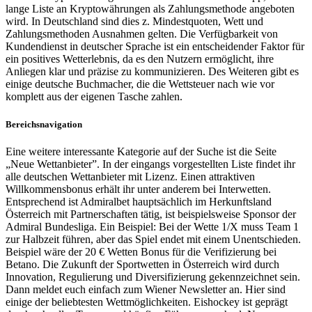
lange Liste an Kryptowährungen als Zahlungsmethode angeboten
wird. In Deutschland sind dies z. Mindestquoten, Wett und
Zahlungsmethoden Ausnahmen gelten. Die Verfügbarkeit von
Kundendienst in deutscher Sprache ist ein entscheidender Faktor für
ein positives Wetterlebnis, da es den Nutzern ermöglicht, ihre
Anliegen klar und präzise zu kommunizieren. Des Weiteren gibt es
einige deutsche Buchmacher, die die Wettsteuer nach wie vor
komplett aus der eigenen Tasche zahlen.
Bereichsnavigation
Eine weitere interessante Kategorie auf der Suche ist die Seite
„Neue Wettanbieter”. In der eingangs vorgestellten Liste findet ihr
alle deutschen Wettanbieter mit Lizenz. Einen attraktiven
Willkommensbonus erhält ihr unter anderem bei Interwetten.
Entsprechend ist Admiralbet hauptsächlich im Herkunftsland
Österreich mit Partnerschaften tätig, ist beispielsweise Sponsor der
Admiral Bundesliga. Ein Beispiel: Bei der Wette 1/X muss Team 1
zur Halbzeit führen, aber das Spiel endet mit einem Unentschieden.
Beispiel wäre der 20 € Wetten Bonus für die Verifizierung bei
Betano. Die Zukunft der Sportwetten in Österreich wird durch
Innovation, Regulierung und Diversifizierung gekennzeichnet sein.
Dann meldet euch einfach zum Wiener Newsletter an. Hier sind
einige der beliebtesten Wettmöglichkeiten. Eishockey ist geprägt