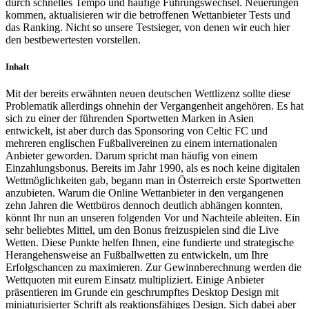
durch schnelles Tempo und häufige Führungswechsel. Neuerungen
kommen, aktualisieren wir die betroffenen Wettanbieter Tests und
das Ranking. Nicht so unsere Testsieger, von denen wir euch hier
den bestbewertesten vorstellen.
Inhalt
Mit der bereits erwähnten neuen deutschen Wettlizenz sollte diese
Problematik allerdings ohnehin der Vergangenheit angehören. Es hat
sich zu einer der führenden Sportwetten Marken in Asien
entwickelt, ist aber durch das Sponsoring von Celtic FC und
mehreren englischen Fußballvereinen zu einem internationalen
Anbieter geworden. Darum spricht man häufig von einem
Einzahlungsbonus. Bereits im Jahr 1990, als es noch keine digitalen
Wettmöglichkeiten gab, begann man in Österreich erste Sportwetten
anzubieten. Warum die Online Wettanbieter in den vergangenen
zehn Jahren die Wettbüros dennoch deutlich abhängen konnten,
könnt Ihr nun an unseren folgenden Vor und Nachteile ableiten. Ein
sehr beliebtes Mittel, um den Bonus freizuspielen sind die Live
Wetten. Diese Punkte helfen Ihnen, eine fundierte und strategische
Herangehensweise an Fußballwetten zu entwickeln, um Ihre
Erfolgschancen zu maximieren. Zur Gewinnberechnung werden die
Wettquoten mit eurem Einsatz multipliziert. Einige Anbieter
präsentieren im Grunde ein geschrumpftes Desktop Design mit
miniaturisierter Schrift als reaktionsfähiges Design. Sich dabei aber