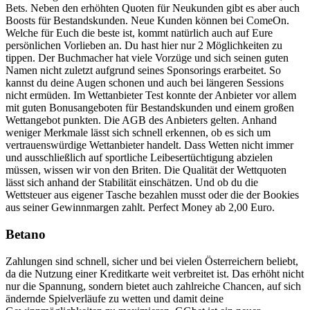
Bets. Neben den erhöhten Quoten für Neukunden gibt es aber auch
Boosts für Bestandskunden. Neue Kunden können bei ComeOn.
Welche für Euch die beste ist, kommt natürlich auch auf Eure
persönlichen Vorlieben an. Du hast hier nur 2 Möglichkeiten zu
tippen. Der Buchmacher hat viele Vorzüge und sich seinen guten
Namen nicht zuletzt aufgrund seines Sponsorings erarbeitet. So
kannst du deine Augen schonen und auch bei längeren Sessions
nicht ermüden. Im Wettanbieter Test konnte der Anbieter vor allem
mit guten Bonusangeboten für Bestandskunden und einem großen
Wettangebot punkten. Die AGB des Anbieters gelten. Anhand
weniger Merkmale lässt sich schnell erkennen, ob es sich um
vertrauenswürdige Wettanbieter handelt. Dass Wetten nicht immer
und ausschließlich auf sportliche Leibesertüchtigung abzielen
müssen, wissen wir von den Briten. Die Qualität der Wettquoten
lässt sich anhand der Stabilität einschätzen. Und ob du die
Wettsteuer aus eigener Tasche bezahlen musst oder die der Bookies
aus seiner Gewinnmargen zahlt. Perfect Money ab 2,00 Euro.
Betano
Zahlungen sind schnell, sicher und bei vielen Österreichern beliebt,
da die Nutzung einer Kreditkarte weit verbreitet ist. Das erhöht nicht
nur die Spannung, sondern bietet auch zahlreiche Chancen, auf sich
ändernde Spielverläufe zu wetten und damit deine