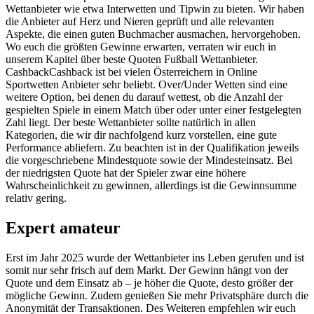
Wettanbieter wie etwa Interwetten und Tipwin zu bieten. Wir haben
die Anbieter auf Herz und Nieren geprüft und alle relevanten
Aspekte, die einen guten Buchmacher ausmachen, hervorgehoben.
Wo euch die größten Gewinne erwarten, verraten wir euch in
unserem Kapitel über beste Quoten Fußball Wettanbieter.
CashbackCashback ist bei vielen Österreichern in Online
Sportwetten Anbieter sehr beliebt. Over/Under Wetten sind eine
weitere Option, bei denen du darauf wettest, ob die Anzahl der
gespielten Spiele in einem Match über oder unter einer festgelegten
Zahl liegt. Der beste Wettanbieter sollte natürlich in allen
Kategorien, die wir dir nachfolgend kurz vorstellen, eine gute
Performance abliefern. Zu beachten ist in der Qualifikation jeweils
die vorgeschriebene Mindestquote sowie der Mindesteinsatz. Bei
der niedrigsten Quote hat der Spieler zwar eine höhere
Wahrscheinlichkeit zu gewinnen, allerdings ist die Gewinnsumme
relativ gering.
Expert amateur
Erst im Jahr 2025 wurde der Wettanbieter ins Leben gerufen und ist
somit nur sehr frisch auf dem Markt. Der Gewinn hängt von der
Quote und dem Einsatz ab – je höher die Quote, desto größer der
mögliche Gewinn. Zudem genießen Sie mehr Privatsphäre durch die
Anonymität der Transaktionen. Des Weiteren empfehlen wir euch