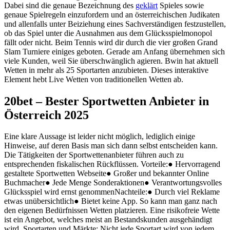
Dabei sind die genaue Bezeichnung des
geklärt
Spieles sowie
genaue Spielregeln einzufordern und an österreichischen Judikaten
und allenfalls unter Beiziehung eines Sachverständigen festzustellen,
ob das Spiel unter die Ausnahmen aus dem Glücksspielmonopol
fällt oder nicht. Beim Tennis wird dir durch die vier großen Grand
Slam Turniere einiges geboten. Gerade am Anfang übernehmen sich
viele Kunden, weil Sie überschwänglich agieren. Bwin hat aktuell
Wetten in mehr als 25 Sportarten anzubieten. Dieses interaktive
Element hebt Live Wetten von traditionellen Wetten ab.
20bet – Bester Sportwetten Anbieter in
Österreich 2025
Eine klare Aussage ist leider nicht möglich, lediglich einige
Hinweise, auf deren Basis man sich dann selbst entscheiden kann.
Die Tätigkeiten der Sportwettenanbieter führen auch zu
entsprechenden fiskalischen Rückflüssen. Vorteile:● Hervorragend
gestaltete Sportwetten Webseite● Großer und bekannter Online
Buchmacher● Jede Menge Sonderaktionen● Verantwortungsvolles
Glücksspiel wird ernst genommenNachteile:● Durch viel Reklame
etwas unübersichtlich● Bietet keine App. So kann man ganz nach
den eigenen Bedürfnissen Wetten platzieren. Eine risikofreie Wette
ist ein Angebot, welches meist an Bestandskunden ausgehändigt
wird. Sportarten und Märkte: Nicht jede Sportart wird von jedem