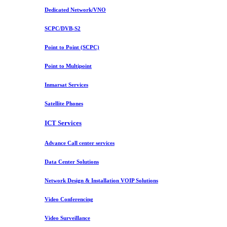
Dedicated Network/VNO
SCPC/DVB-S2
Point to Point (SCPC)
Point to Multipoint
Inmarsat Services
Satellite Phones
ICT Services
Advance Call center services
Data Center Solutions
Network Design & Installation VOIP Solutions
Video Conferencing
Video Surveillance