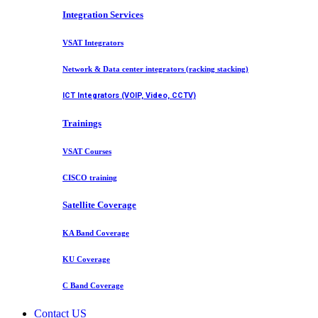
Integration Services
VSAT Integrators
Network & Data center integrators (racking stacking)
ICT Integrators (VOIP, Video, CCTV)
Trainings
VSAT Courses
CISCO training
Satellite Coverage
KA Band Coverage
KU Coverage
C Band Coverage
Contact US