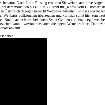
mes bekannt. Nach Ihrem Einstieg erwarten Sie weitere attraktive Angeb
, bei dem monatlich bis zu 5. KYC steht für „Know Your Customer” und 
In Österreich dagegen herrscht Wettbewerbsfreiheit, so dass private A
 Wettbasis vollkommen überzeugen und kürt sich somit hier zum Testsi
nen Buchmacher ist es, bei einem Event Geld zu verdienen, egal welches
beziehen kann – wovon meist auch die eigene Wette profitiert. Dann zäh
 quasi abkauft.