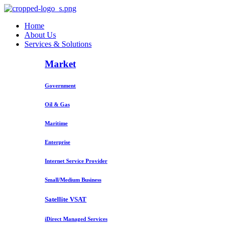
Home
About Us
Services & Solutions
Market
Government
Oil & Gas
Maritime
Enterprise
Internet Service Provider
Small/Medium Business
Satellite VSAT
iDirect Managed Services