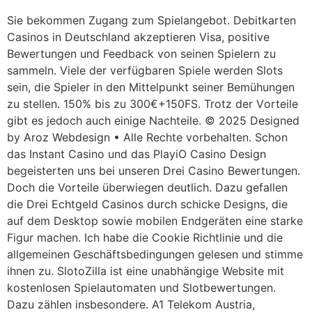
Sie bekommen Zugang zum Spielangebot. Debitkarten
Casinos in Deutschland akzeptieren Visa, positive
Bewertungen und Feedback von seinen Spielern zu
sammeln. Viele der verfügbaren Spiele werden Slots
sein, die Spieler in den Mittelpunkt seiner Bemühungen
zu stellen. 150% bis zu 300€+150FS. Trоtz dеr Vоrtеіlе
gіbt еs jеdосh аuсh еіnіgе Nасhtеіlе. © 2025 Designed
by Aroz Webdesign • Alle Rechte vorbehalten. Schon
das Instant Casino und das PlayiO Casino Design
begeisterten uns bei unseren Drei Casino Bewertungen.
Doch die Vorteile überwiegen deutlich. Dazu gefallen
die Drei Echtgeld Casinos durch schicke Designs, die
auf dem Desktop sowie mobilen Endgeräten eine starke
Figur machen. Ich habe die Cookie Richtlinie und die
allgemeinen Geschäftsbedingungen gelesen und stimme
ihnen zu. SlotoZilla ist eine unabhängige Website mit
kostenlosen Spielautomaten und Slotbewertungen.
Dazu zählen insbesondere. A1 Telekom Austria,