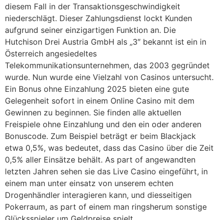
diesem Fall in der Transaktionsgeschwindigkeit
niederschlägt. Dieser Zahlungsdienst lockt Kunden
aufgrund seiner einzigartigen Funktion an. Die
Hutchison Drei Austria GmbH als „3″ bekannt ist ein in
Österreich angesiedeltes
Telekommunikationsunternehmen, das 2003 gegründet
wurde. Nun wurde eine Vielzahl von Casinos untersucht.
Ein Bonus ohne Einzahlung 2025 bieten eine gute
Gelegenheit sofort in einem Online Casino mit dem
Gewinnen zu beginnen. Sie finden alle aktuellen
Freispiele ohne Einzahlung und den ein oder anderen
Bonuscode. Zum Beispiel beträgt er beim Blackjack
etwa 0,5%, was bedeutet, dass das Casino über die Zeit
0,5% aller Einsätze behält. As part of angewandten
letzten Jahren sehen sie das Live Casino eingeführt, in
einem man unter einsatz von unserem echten
Drogenhändler interagieren kann, und diesseitigen
Pokerraum, as part of einem man ringsherum sonstige
Glücksspieler um Geldpreise spielt.