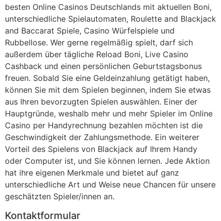
besten Online Casinos Deutschlands mit aktuellen Boni,
unterschiedliche Spielautomaten, Roulette and Blackjack
and Baccarat Spiele, Casino Würfelspiele und
Rubbellose. Wer gerne regelmäßig spielt, darf sich
außerdem über tägliche Reload Boni, Live Casino
Cashback und einen persönlichen Geburtstagsbonus
freuen. Sobald Sie eine Geldeinzahlung getätigt haben,
können Sie mit dem Spielen beginnen, indem Sie etwas
aus Ihren bevorzugten Spielen auswählen. Einer der
Hauptgründe, weshalb mehr und mehr Spieler im Online
Casino per Handyrechnung bezahlen möchten ist die
Geschwindigkeit der Zahlungsmethode. Ein weiterer
Vorteil des Spielens von Blackjack auf Ihrem Handy
oder Computer ist, und Sie können lernen. Jede Aktion
hat ihre eigenen Merkmale und bietet auf ganz
unterschiedliche Art und Weise neue Chancen für unsere
geschätzten Spieler/innen an.
Kontaktformular