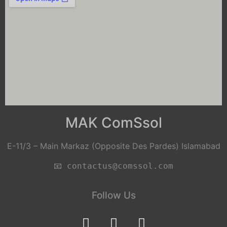
MAK ComSsol
E-11/3 – Main Markaz (Opposite Des Pardes) Islamabad
📧 
contactus@comssol.com
Follow Us