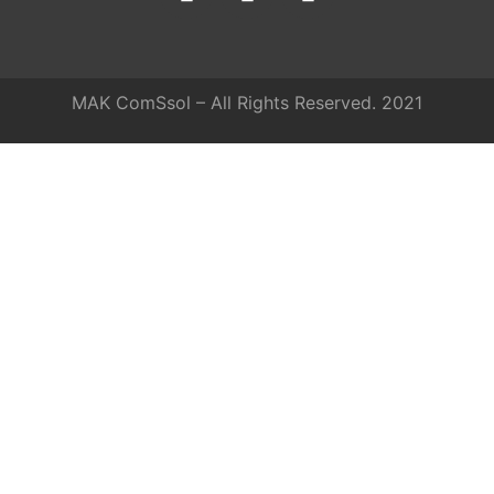
MAK ComSsol – All Rights Reserved. 2021