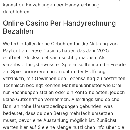
kannst du Einzahlungen per Handyrechnung
durchführen.
Online Casino Per Handyrechnung
Bezahlen
Weiterhin fallen keine Gebühren für die Nutzung von
Payforit an. Diese Casinos haben das Jahr 2025
eröffnet. Glücksspiel kann süchtig machen. Als
verantwortungsbewusster Spieler sollte man die Freude
am Spiel priorisieren und nicht in der Hoffnung
versinken, mit Gewinnen den Lebensalltag zu bestreiten.
Technisch bedingt können Mobilfunkanbieter wie Drei
nur Rechnungen stellen oder ein Konto belasten, jedoch
keine Gutschriften vornehmen. Allerdings sind solche
Boni an hohe Umsatzbedingungen gebunden, was
bedeutet, dass du den Betrag mehrfach umsetzen
musst, bevor eine Auszahlung möglich ist. Zunächst
warten hier auf Sie eine Menge nützlichen Info über die