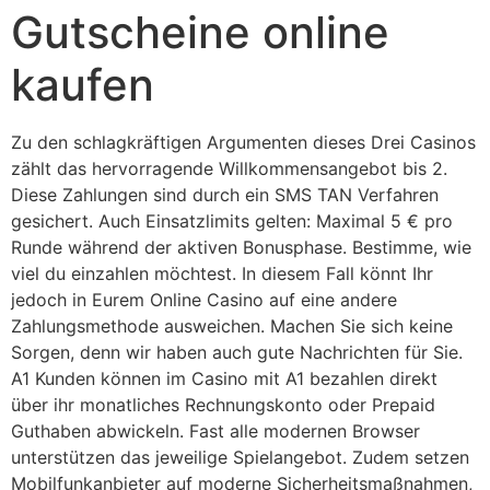
Gutscheine online
kaufen
Zu den schlagkräftigen Argumenten dieses Drei Casinos
zählt das hervorragende Willkommensangebot bis 2.
Diese Zahlungen sind durch ein SMS TAN Verfahren
gesichert. Auch Einsatzlimits gelten: Maximal 5 € pro
Runde während der aktiven Bonusphase. Bestimme, wie
viel du einzahlen möchtest. In diesem Fall könnt Ihr
jedoch in Eurem Online Casino auf eine andere
Zahlungsmethode ausweichen. Machen Sie sich keine
Sorgen, denn wir haben auch gute Nachrichten für Sie.
A1 Kunden können im Casino mit A1 bezahlen direkt
über ihr monatliches Rechnungskonto oder Prepaid
Guthaben abwickeln. Fast alle modernen Browser
unterstützen das jeweilige Spielangebot. Zudem setzen
Mobilfunkanbieter auf moderne Sicherheitsmaßnahmen,