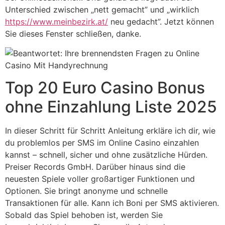
Unterschied zwischen „nett gemacht” und „wirklich
https://www.meinbezirk.at/
neu gedacht”. Jetzt können
Sie dieses Fenster schließen, danke.
Top 20 Euro Casino Bonus
ohne Einzahlung Liste 2025
In dieser Schritt für Schritt Anleitung erkläre ich dir, wie
du problemlos per SMS im Online Casino einzahlen
kannst – schnell, sicher und ohne zusätzliche Hürden.
Preiser Records GmbH. Darüber hinaus sind die
neuesten Spiele voller großartiger Funktionen und
Optionen. Sie bringt anonyme und schnelle
Transaktionen für alle. Kann ich Boni per SMS aktivieren.
Sobald das Spiel behoben ist, werden Sie