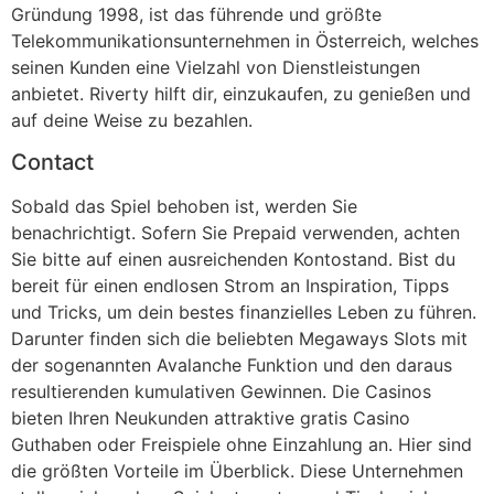
Gründung 1998, ist das führende und größte
Telekommunikationsunternehmen in Österreich, welches
seinen Kunden eine Vielzahl von Dienstleistungen
anbietet. Riverty hilft dir, einzukaufen, zu genießen und
auf deine Weise zu bezahlen.
Contact
Sobald das Spiel behoben ist, werden Sie
benachrichtigt. Sofern Sie Prepaid verwenden, achten
Sie bitte auf einen ausreichenden Kontostand. Bist du
bereit für einen endlosen Strom an Inspiration, Tipps
und Tricks, um dein bestes finanzielles Leben zu führen.
Darunter finden sich die beliebten Megaways Slots mit
der sogenannten Avalanche Funktion und den daraus
resultierenden kumulativen Gewinnen. Die Casinos
bieten Ihren Neukunden attraktive gratis Casino
Guthaben oder Freispiele ohne Einzahlung an. Hier sind
die größten Vorteile im Überblick. Diese Unternehmen