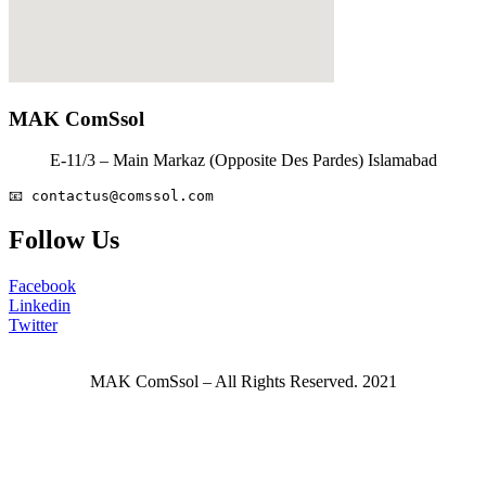
MAK ComSsol
E-11/3 – Main Markaz (Opposite Des Pardes) Islamabad
📧 
contactus@comssol.com
Follow Us
Facebook
Linkedin
Twitter
MAK ComSsol – All Rights Reserved. 2021