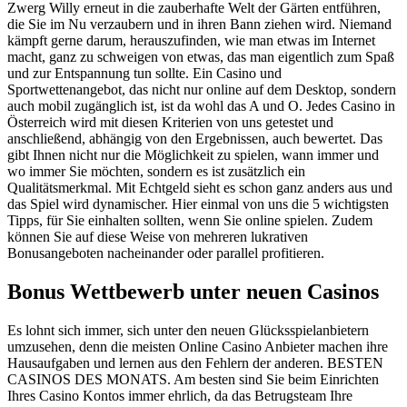
Zwerg Willy erneut in die zauberhafte Welt der Gärten entführen,
die Sie im Nu verzaubern und in ihren Bann ziehen wird. Niemand
kämpft gerne darum, herauszufinden, wie man etwas im Internet
macht, ganz zu schweigen von etwas, das man eigentlich zum Spaß
und zur Entspannung tun sollte. Ein Casino und
Sportwettenangebot, das nicht nur online auf dem Desktop, sondern
auch mobil zugänglich ist, ist da wohl das A und O. Jedes Casino in
Österreich wird mit diesen Kriterien von uns getestet und
anschließend, abhängig von den Ergebnissen, auch bewertet. Das
gibt Ihnen nicht nur die Möglichkeit zu spielen, wann immer und
wo immer Sie möchten, sondern es ist zusätzlich ein
Qualitätsmerkmal. Mit Echtgeld sieht es schon ganz anders aus und
das Spiel wird dynamischer. Hier einmal von uns die 5 wichtigsten
Tipps, für Sie einhalten sollten, wenn Sie online spielen. Zudem
können Sie auf diese Weise von mehreren lukrativen
Bonusangeboten nacheinander oder parallel profitieren.
Bonus Wettbewerb unter neuen Casinos
Es lohnt sich immer, sich unter den neuen Glücksspielanbietern
umzusehen, denn die meisten Online Casino Anbieter machen ihre
Hausaufgaben und lernen aus den Fehlern der anderen. BESTEN
CASINOS DES MONATS. Am besten sind Sie beim Einrichten
Ihres Casino Kontos immer ehrlich, da das Betrugsteam Ihre