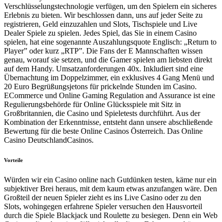
Verschlüsselungstechnologie verfügen, um den Spielern ein sicheres
Erlebnis zu bieten. Wir beschlossen dann, uns auf jeder Seite zu
registrieren, Geld einzuzahlen und Slots, Tischspiele und Live
Dealer Spiele zu spielen. Jedes Spiel, das Sie in einem Casino
spielen, hat eine sogenannte Auszahlungsquote Englisch: „Return to
Player” oder kurz „RTP”. Die Fans der E Mannschaften wissen
genau, worauf sie setzen, und die Gamer spielen am liebsten direkt
auf dem Handy. Umsatzanforderungen 40x. Inkludiert sind eine
Übernachtung im Doppelzimmer, ein exklusives 4 Gang Menü und
20 Euro Begrüßungsjetons für prickelnde Stunden im Casino.
ECommerce und Online Gaming Regulation and Assurance ist eine
Regulierungsbehörde für Online Glücksspiele mit Sitz in
Großbritannien, die Casino und Spieletests durchführt. Aus der
Kombination der Erkenntnisse, entsteht dann unsere abschließende
Bewertung für die beste Online Casinos Österreich. Das Online
Casino DeutschlandCasinos.
Vorteile
Würden wir ein Casino online nach Gutdünken testen, käme nur ein
subjektiver Brei heraus, mit dem kaum etwas anzufangen wäre. Den
Großteil der neuen Spieler zieht es ins Live Casino oder zu den
Slots, wohingegen erfahrene Spieler versuchen den Hausvorteil
durch die Spiele Blackjack und Roulette zu besiegen. Denn ein Web