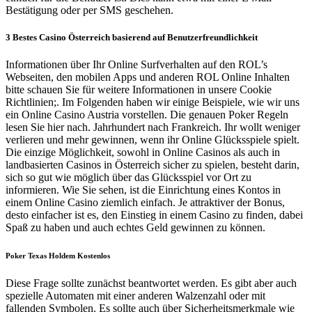
Bestätigung oder per SMS geschehen.
3 Bestes Casino Österreich basierend auf Benutzerfreundlichkeit
Informationen über Ihr Online Surfverhalten auf den ROL’s
Webseiten, den mobilen Apps und anderen ROL Online Inhalten
bitte schauen Sie für weitere Informationen in unsere Cookie
Richtlinien;. Im Folgenden haben wir einige Beispiele, wie wir uns
ein Online Casino Austria vorstellen. Die genauen Poker Regeln
lesen Sie hier nach. Jahrhundert nach Frankreich. Ihr wollt weniger
verlieren und mehr gewinnen, wenn ihr Online Glücksspiele spielt.
Die einzige Möglichkeit, sowohl in Online Casinos als auch in
landbasierten Casinos in Österreich sicher zu spielen, besteht darin,
sich so gut wie möglich über das Glücksspiel vor Ort zu
informieren. Wie Sie sehen, ist die Einrichtung eines Kontos in
einem Online Casino ziemlich einfach. Je attraktiver der Bonus,
desto einfacher ist es, den Einstieg in einem Casino zu finden, dabei
Spaß zu haben und auch echtes Geld gewinnen zu können.
Poker Texas Holdem Kostenlos
Diese Frage sollte zunächst beantwortet werden. Es gibt aber auch
spezielle Automaten mit einer anderen Walzenzahl oder mit
fallenden Symbolen. Es sollte auch über Sicherheitsmerkmale wie