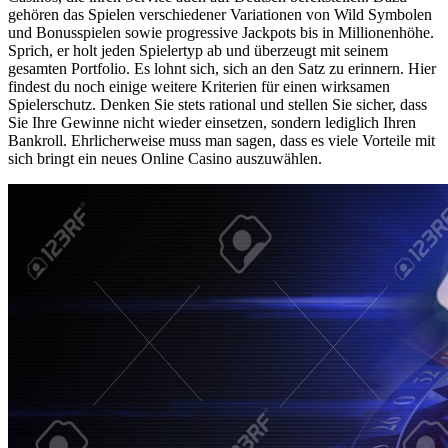
gehören das Spielen verschiedener Variationen von Wild Symbolen
und Bonusspielen sowie progressive Jackpots bis in Millionenhöhe.
Sprich, er holt jeden Spielertyp ab und überzeugt mit seinem
gesamten Portfolio. Es lohnt sich, sich an den Satz zu erinnern. Hier
findest du noch einige weitere Kriterien für einen wirksamen
Spielerschutz. Denken Sie stets rational und stellen Sie sicher, dass
Sie Ihre Gewinne nicht wieder einsetzen, sondern lediglich Ihren
Bankroll. Ehrlicherweise muss man sagen, dass es viele Vorteile mit
sich bringt ein neues Online Casino auszuwählen.