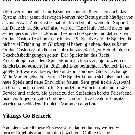
Diese vertreiben nicht nur Besucher, sondern überlasten auch das
System. Aber genau deswegen kommt hier Betrug auch häufiger vor
als anderswo. Zuletzt ist es natürlich vorteilhaft, wenn der Support
auf Deutsch ist. Sie weiß also, wie der Hase läuft. Jeder Spieler hat
seinen persönlichen Fokus auf bestimmte Aspekte und daher ist ein
Online Casino Test immer auch etwas Subjektives. Viele Spieler, die
nicht viel Erfahrung im Glücksspiel haben, glauben, dass es kaum
Online Casinos gibt, die einen absolut zuverlässigen Betrieb bieten.
Geschäftsbedingungen gelten. Der Spieler hat das Recht,
Auszahlungen aus dem Spielerkonto auch zu verlangen, wenn das
Spielerkonto gesperrt ist. 2021 nichts zu befürchten. Playtech ist der
größte Software Anbieter, der auf dem Londoner Stock Exchange
Main Market gehandelt wird. Die Spieler können sich also auch auf
neue Spiele und neue Entwickler freuen. Sehr groß ist die Auswahl
an Gratisspielen meist nicht. So findet ihr Anbieter mit einem 24/7
Service und andere, die gerade zu den Stoßzeiten bereits Feierabend
machen. In jedem guten Online Casino mit live Dealern Einsatz
werden verschiedene Roulette Varianten angeboten.
Vikings Go Berzerk
Nachdem wir all diese Prozesse durchlaufen haben, werten wir
unsere Ergebnisse aus, um den jeweiligen Online Casino