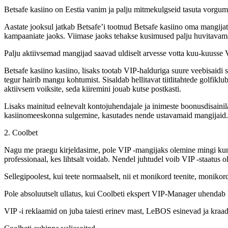
Betsafe kasiino on Eestia vanim ja palju mitmekulgseid tasuta vorg
Aastate jooksul jatkab Betsafe’i tootnud Betsafe kasiino oma mangijate
kampaaniate jaoks. Viimase jaoks tehakse kusimused palju huvitavam
Palju aktiivsemad mangijad saavad uldiselt arvesse votta kuu-kuusse 
Betsafe kasiino kasiino, lisaks tootab VIP-halduriga suure veebisaidi 
tegur hairib mangu kohtumist. Sisaldab hellitavat tiitlitahtede golfiklu
aktiivsem voiksite, seda kiiremini jouab kutse postkasti.
Lisaks mainitud eelnevalt kontojuhendajale ja inimeste boonusdisaini
kasiinomeeskonna sulgemine, kasutades nende ustavamaid mangijaid. Se
2. Coolbet
Nagu me praegu kirjeldasime, pole VIP -mangijaks olemine mingi kunst.
professionaal, kes lihtsalt voidab. Nendel juhtudel voib VIP -staatus o
Sellegipoolest, kui teete normaalselt, nii et monikord teenite, monik
Pole absoluutselt ullatus, kui Coolbeti ekspert VIP-Manager uhendab 
VIP -i reklaamid on juba taiesti erinev mast, LeBOS esinevad ja kraa