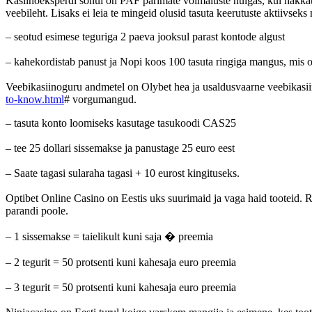
Kasiinoeksperdi sonul on PAF parimate voimaluste hulgas, kui hakkate 
veebileht. Lisaks ei leia te mingeid olusid tasuta keerutuste aktiivsek
– seotud esimese teguriga 2 paeva jooksul parast kontode algust
– kahekordistab panust ja Nopi koos 100 tasuta ringiga mangus, mis 
Veebikasiinoguru andmetel on Olybet hea ja usaldusvaarne veebikasii
to-know.html
# vorgumangud.
– tasuta konto loomiseks kasutage tasukoodi CAS25
– tee 25 dollari sissemakse ja panustage 25 euro eest
– Saate tagasi sularaha tagasi + 10 eurost kingituseks.
Optibet Online Casino on Eestis uks suurimaid ja vaga haid tooteid. R
parandi poole.
– 1 sissemakse = taielikult kuni saja � preemia
– 2 tegurit = 50 protsenti kuni kahesaja euro preemia
– 3 tegurit = 50 protsenti kuni kahesaja euro preemia