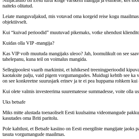
Ninjacasino on Eesti turul koige varskem mangija ja esimene, kes toota
naiteks olitatud.
Leiate manguvaljakud, mis votavad oma korgeid reise kogu maailmas ja
objektiivselt.
Kui “kuivad perioodid” muutuvad pikemaks, votke uhendust klienditoeg
Kuidas olla VIP -mangija?
Kas VIP voib muutuda mangijaks uleoo? Jah, loomulikult on see saavutat
tahelepanu, kuna teil on voimalus mangida.
Sellegipoolest vaarib markimist, et luhikesed treeningperioodid kipu
kaotaksite palju, vaid pigem vorgumangudes. Muidugi kehtib see ka v
on see konkreetne suurusjark erinev ja te ei pea huppama rohkem ku
Kui olete valmis investeerima suurematesse summadesse, voite olla us
Uks betsafe
Miks mitte alustada toenaoliselt Eesti kuulsaima videomangude pakkuja
kasutades oma Briti paritolu.
Pole kahtlust, et Betsafe kasiino on Eesti energiliste mangijate jaoks 
tasuta vorgumangude maailmas.