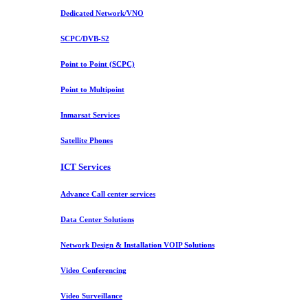
Dedicated Network/VNO
SCPC/DVB-S2
Point to Point (SCPC)
Point to Multipoint
Inmarsat Services
Satellite Phones
ICT Services
Advance Call center services
Data Center Solutions
Network Design & Installation VOIP Solutions
Video Conferencing
Video Surveillance