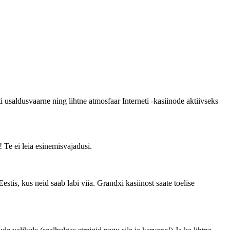
 usaldusvaarne ning lihtne atmosfaar Interneti -kasiinode aktiivseks
Te ei leia esinemisvajadusi.
is, kus neid saab labi viia. Grandxi kasiinost saate toelise