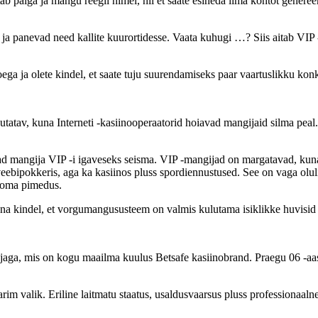
b palga ja mangu reegli nimel, nii et saate esineda ilma kontot genereeri
 panevad need kallite kuurortidesse. Vaata kuhugi …? Siis aitab VIP -
a ja olete kindel, et saate tuju suurendamiseks paar vaartuslikku konk
av, kuna Interneti -kasiinooperaatorid hoiavad mangijaid silma peal. Is
vad mangija VIP -i igaveseks seisma. VIP -mangijad on margatavad, kun
eebipokkeris, aga ka kasiinos pluss spordiennustused. See on vaga olu
i oma pimedus.
na kindel, et vorgumangususteem on valmis kulutama isiklikke huvisid 
ga, mis on kogu maailma kuulus Betsafe kasiinobrand. Praegu 06 -aastasel
parim valik. Eriline laitmatu staatus, usaldusvaarsus pluss professionaa