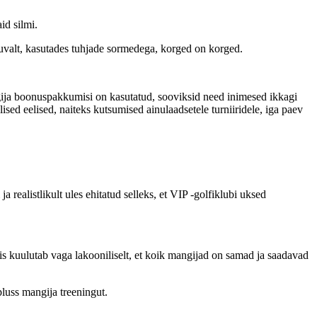
id silmi.
kuvalt, kasutades tuhjade sormedega, korged on korged.
angija boonuspakkumisi on kasutatud, sooviksid need inimesed ikkagi
ed eelised, naiteks kutsumised ainulaadsetele turniiridele, iga paev
ealistlikult ules ehitatud selleks, et VIP -golfiklubi uksed
 mis kuulutab vaga lakooniliselt, et koik mangijad on samad ja saadavad
pluss mangija treeningut.