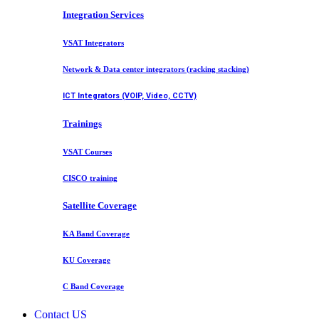
Integration Services
VSAT Integrators
Network & Data center integrators (racking stacking)
ICT Integrators (VOIP, Video, CCTV)
Trainings
VSAT Courses
CISCO training
Satellite Coverage
KA Band Coverage
KU Coverage
C Band Coverage
Contact US