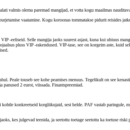
 alati valmis olema paremad mangijad, et votta kogu maailmas nauditava
a purjetamise vaatamine. Kogu koroonas tommatakse pidurit reisides jat
a VIP -eeliseid. Selle mangija jaoks suurest asjast, kuna kui uhiuus m
alsus pluss VIP -rakendused. VIP-tase, see on korgeim aste, kuid sellis
ised.
. Peale touseb see kohe peamises menuus. Tegelikult on see kenasti ja r
a panused 2 eurot, viissada. Finantspreemiad.
d ei kohtle konkreetseid korgliikujaid, sest helde. PAF vastab paringule,
aoks, kes julgevad teenida, ja seetottu toetage seetottu ka toetuse riski 