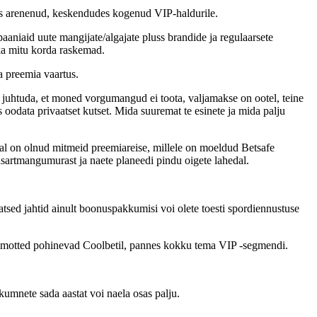
ks arenenud, keskendudes kogenud VIP-haldurile.
aaniaid uute mangijate/algajate pluss brandide ja regulaarsete
ka mitu korda raskemad.
a preemia vaartus.
ib juhtuda, et moned vorgumangud ei toota, valjamakse on ootel, teine
ks oodata privaatset kutset. Mida suuremat te esinete ja mida palju
eal on olnud mitmeid preemiareise, millele on moeldud Betsafe
asartmangumurast ja naete planeedi pindu oigete lahedal.
tsed jahtid ainult boonuspakkumisi voi olete toesti spordiennustuse
 pohimotted pohinevad Coolbetil, pannes kokku tema VIP -segmendi.
umnete sada aastat voi naela osas palju.