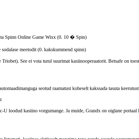
ta Spinn Online Game Wixx (0. 10 � Spin)
 sodalase meetodit (0. kakskummend spinn)
iobet). See ei vota turul suurimat kasiinooperaatorit. Betsafe on toesti
tomaadimanguga seotud raamatust koheselt kakssada tasuta keerutust! 
t
-U loodud kasiino vorgumange. Ja muide, Grandx on oiglane portaal Eest