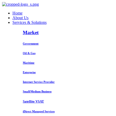
Home
About Us
Services & Solutions
Market
Government
Oil & Gas
Maritime
Enterprise
Internet Service Provider
Small/Medium Business
Satellite VSAT
iDirect Managed Services