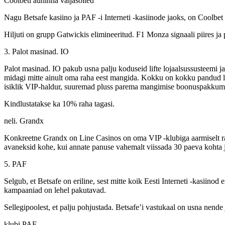
Coolbeti auhinna valjasoited
Nagu Betsafe kasiino ja PAF -i Interneti -kasiinode jaoks, on Coolbet
Hiljuti on grupp Gatwickis elimineeritud. F1 Monza signaali piires j
3. Palot masinad. IO
Palot masinad. IO pakub usna palju koduseid lifte lojaalsussusteemi j
midagi mitte ainult oma raha eest mangida. Kokku on kokku pandud loja
isiklik VIP-haldur, suuremad pluss parema mangimise boonuspakkum
Kindlustatakse ka 10% raha tagasi.
neli. Grandx
Konkreetne Grandx on Line Casinos on oma VIP -klubiga aarmiselt rahul
avaneksid kohe, kui annate panuse vahemalt viissada 30 paeva kohta j
5. PAF
Selgub, et Betsafe on eriline, sest mitte koik Eesti Interneti -kasiino
kampaaniad on lehel pakutavad.
Sellegipoolest, et palju pohjustada. Betsafe’i vastukaal on usna nende j
klubi PAF