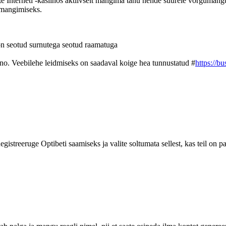
Interneti -kasiinos aktiivselt mangima tanu nende suurele vorgumangude 
s mangimiseks.
on seotud surnutega seotud raamatuga
no. Veebilehe leidmiseks on saadaval koige hea tunnustatud #
https://b
egistreeruge Optibeti saamiseks ja valite soltumata sellest, kas teil on