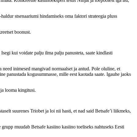
mata. Konkreetne kasiinoekspert testis Ninjat ja toepoolest iga asi,
haldur stsenaariumi hindamiseks oma faktori strateegia pluss
reetset boonust.
egi kui voidate palju ilma palju panusteta, saate kindlasti
a need inimesed mangivad normaalset ja antud. Pole oluline, et
line panustada kogusummasse, mille eest kaotada saate. Igauhe jaoks
ja looma kingitusi.
t suurenes Triobet ja loi nii hasti, et nad said Betsafe’i liikmeks,
lne grupp muudab Betsafe kasiino kasiino toeliseks nahtuseks Eesti