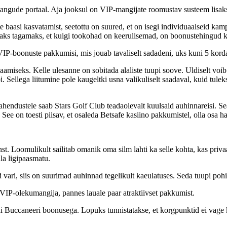
umangude portaal. Aja jooksul on VIP-mangijate roomustav susteem lisa
 baasi kasvatamist, seetottu on suured, et on isegi individuaalseid kamp
aks tagamaks, et kuigi tookohad on keerulisemad, on boonustehingud 
VIP-boonuste pakkumisi, mis jouab tavaliselt sadadeni, uks kuni 5 kord
saamiseks. Kelle ulesanne on sobitada alaliste tuupi soove. Uldiselt vo
bi. Sellega liitumine pole kaugeltki usna valikuliselt saadaval, kuid tule
lahendustele saab Stars Golf Club teadaolevalt kuulsaid auhinnareisi. S
e on toesti piisav, et osaleda Betsafe kasiino pakkumistel, olla osa h
 Loomulikult sailitab omanik oma silm lahti ka selle kohta, kas privaa
lla ligipaasmatu.
ord vari, siis on suurimad auhinnad tegelikult kaeulatuses. Seda tuupi
VIP-olekumangija, pannes lauale paar atraktiivset pakkumist.
di Buccaneeri boonusega. Lopuks tunnistatakse, et korgpunktid ei vage k