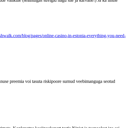
valikule (sealhulgas streigid nagu sile ja karvane!) Ja ka lihtne
ushwalk.com/blog/pages/online-casino-in-estonia-everything-you-need-
 panuse preemia voi tasuta riskipoore surnud veebimanguga seotud