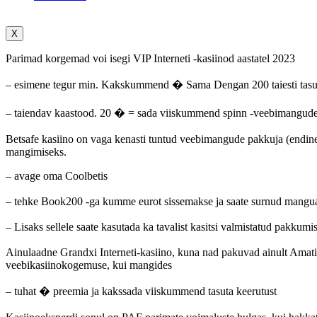
X
Parimad korgemad voi isegi VIP Interneti -kasiinod aastatel 2023
– esimene tegur min. Kakskummend � Sama Dengan 200 taiesti tasu
– taiendav kaastood. 20 � = sada viiskummend spinn -veebimangude
Betsafe kasiino on vaga kenasti tuntud veebimangude pakkuja (endine Tr
mangimiseks.
– avage oma Coolbetis
– tehke Book200 -ga kumme eurot sissemakse ja saate surnud manguau
– Lisaks sellele saate kasutada ka tavalist kasitsi valmistatud pakkumis
Ainulaadne Grandxi Interneti-kasiino, kuna nad pakuvad ainult Amatic
veebikasiinokogemuse, kui mangides
– tuhat � preemia ja kakssada viiskummend tasuta keerutust