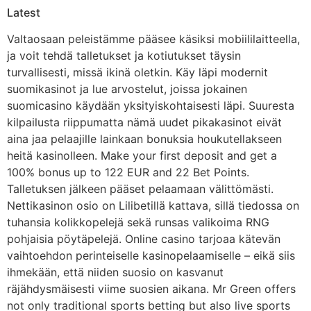
Latest
Valtaosaan peleistämme pääsee käsiksi mobiililaitteella,
ja voit tehdä talletukset ja kotiutukset täysin
turvallisesti, missä ikinä oletkin. Käy läpi modernit
suomikasinot ja lue arvostelut, joissa jokainen
suomicasino käydään yksityiskohtaisesti läpi. Suuresta
kilpailusta riippumatta nämä uudet pikakasinot eivät
aina jaa pelaajille lainkaan bonuksia houkutellakseen
heitä kasinolleen. Make your first deposit and get a
100% bonus up to 122 EUR and 22 Bet Points.
Talletuksen jälkeen pääset pelaamaan välittömästi.
Nettikasinon osio on Lilibetillä kattava, sillä tiedossa on
tuhansia kolikkopelejä sekä runsas valikoima RNG
pohjaisia pöytäpelejä. Online casino tarjoaa kätevän
vaihtoehdon perinteiselle kasinopelaamiselle – eikä siis
ihmekään, että niiden suosio on kasvanut
räjähdysmäisesti viime suosien aikana. Mr Green offers
not only traditional sports betting but also live sports