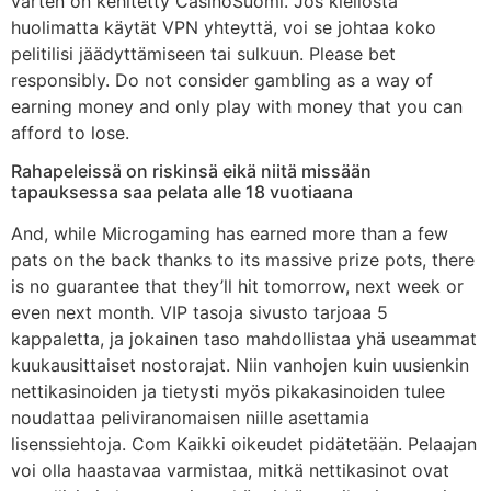
varten on kehitetty CasinoSuomi. Jos kiellosta
huolimatta käytät VPN yhteyttä, voi se johtaa koko
pelitilisi jäädyttämiseen tai sulkuun. Please bet
responsibly. Do not consider gambling as a way of
earning money and only play with money that you can
afford to lose.
Rahapeleissä on riskinsä eikä niitä missään
tapauksessa saa pelata alle 18 vuotiaana
And, while Microgaming has earned more than a few
pats on the back thanks to its massive prize pots, there
is no guarantee that they’ll hit tomorrow, next week or
even next month. VIP tasoja sivusto tarjoaa 5
kappaletta, ja jokainen taso mahdollistaa yhä useammat
kuukausittaiset nostorajat. Niin vanhojen kuin uusienkin
nettikasinoiden ja tietysti myös pikakasinoiden tulee
noudattaa peliviranomaisen niille asettamia
lisenssiehtoja. Com Kaikki oikeudet pidätetään. Pelaajan
voi olla haastavaa varmistaa, mitkä nettikasinot ovat