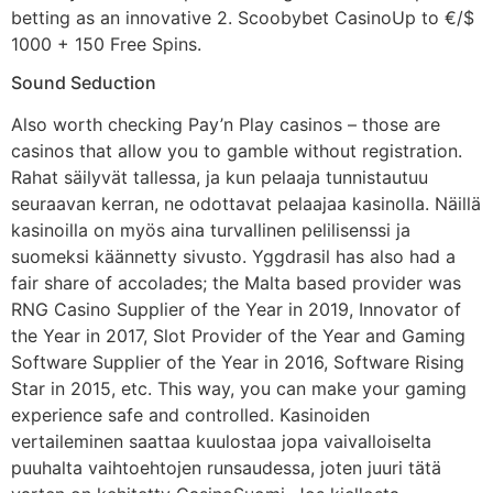
betting as an innovative 2. Scoobybet CasinoUp to €/$
1000 + 150 Free Spins.
Sound Seduction
Also worth checking Pay’n Play casinos – those are
casinos that allow you to gamble without registration.
Rahat säilyvät tallessa, ja kun pelaaja tunnistautuu
seuraavan kerran, ne odottavat pelaajaa kasinolla. Näillä
kasinoilla on myös aina turvallinen pelilisenssi ja
suomeksi käännetty sivusto. Yggdrasil has also had a
fair share of accolades; the Malta based provider was
RNG Casino Supplier of the Year in 2019, Innovator of
the Year in 2017, Slot Provider of the Year and Gaming
Software Supplier of the Year in 2016, Software Rising
Star in 2015, etc. This way, you can make your gaming
experience safe and controlled. Kasinoiden
vertaileminen saattaa kuulostaa jopa vaivalloiselta
puuhalta vaihtoehtojen runsaudessa, joten juuri tätä