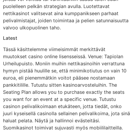
puolelleen pelkän strategian avulla. Luotettavat
nettikasinot valitsevat aina kumppanikseen parhaat
pelivalmistajat, joiden toimintaa ja pelien satunnaisuutta
valvoo ulkopuolinen taho.
Latest
Tässä käsittelemme viimeisimmät merkittävät
muutokset casino online lisensseissä. Venue: Tapiolan
Urheilupuisto. Moniin muihin nettikasinoihin verrattuna
hymyn pistää huulille se, että minimikotiutus on vain 10
euroa, eli pienemmätkin voitot pääsee nostamaan
pankkitilille. Tutustu sitten kasinoarvosteluihin. The
Seating Plan allows you to purchase exactly the seats
you want for an event at a specific venue. Tutustu
casinon pelivalikoimaan etukäteen, jotta tiedät, onko
juuri kyseisellä casinolla sellainen pelivalikoima, jota sinä
haluat pelata. Näytä ja hallinnoi evästeitäsi.
Suomikasinot toimivat sujuvasti myös mobiililaitteilla.