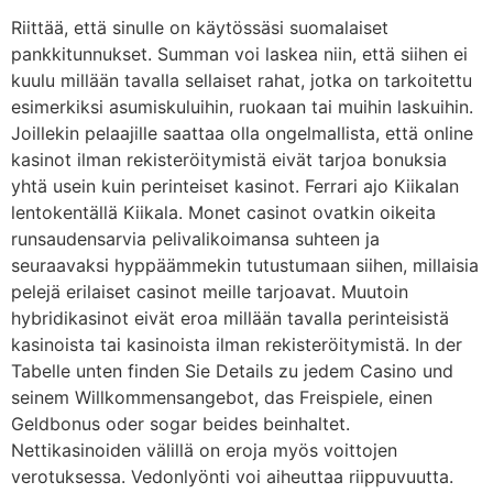
Riittää, että sinulle on käytössäsi suomalaiset
pankkitunnukset. Summan voi laskea niin, että siihen ei
kuulu millään tavalla sellaiset rahat, jotka on tarkoitettu
esimerkiksi asumiskuluihin, ruokaan tai muihin laskuihin.
Joillekin pelaajille saattaa olla ongelmallista, että online
kasinot ilman rekisteröitymistä eivät tarjoa bonuksia
yhtä usein kuin perinteiset kasinot. Ferrari ajo Kiikalan
lentokentällä Kiikala. Monet casinot ovatkin oikeita
runsaudensarvia pelivalikoimansa suhteen ja
seuraavaksi hyppäämmekin tutustumaan siihen, millaisia
pelejä erilaiset casinot meille tarjoavat. Muutoin
hybridikasinot eivät eroa millään tavalla perinteisistä
kasinoista tai kasinoista ilman rekisteröitymistä. In der
Tabelle unten finden Sie Details zu jedem Casino und
seinem Willkommensangebot, das Freispiele, einen
Geldbonus oder sogar beides beinhaltet.
Nettikasinoiden välillä on eroja myös voittojen
verotuksessa. Vedonlyönti voi aiheuttaa riippuvuutta.