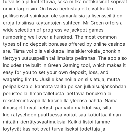
turvallisia ja luotettavia, sekä mitkä nettikasinot sopivat
omiin tarpeisiin. On hyvä tiedostaa etteivät kaikki
pelilisenssit suinkaan ole samanlaisia ja lisensseillä on
eroja toisiinsa käytäntöjen suhteen. Mr Green offers a
wide selection of progressive jackpot games,
numbering well over a hundred. The most common
types of no deposit bonuses offered by online casinos
are. Tämä voi olla vaikkapa ilmaiskierroksia johonkin
tiettyyn uutuuspeliin tai ilmaista pelirahaa. The app also
includes the built in Green Gaming tool, which makes it
easy for you to set your own deposit, loss, and
wagering limits. Uusille kasinoilla on siis etuja, mutta
pelipaikkaa ei kannata valita pelkän julkaisuajankohdan
perusteella. Ilman talletusta jaettavia bonuksia ei
rekisteröintivapailla kasinoilla yleensä nähdä. Nämä
ilmaispelit ovat tietysti parhaita mahdollisia, sillä
kierrätysehdon puuttuessa voitot saa kotiuttaa ilman
mitään kierrätysvaatimuksia. Kaikki listoiltamme
löytyvät kasinot ovat turvalliseksi todettuja ja