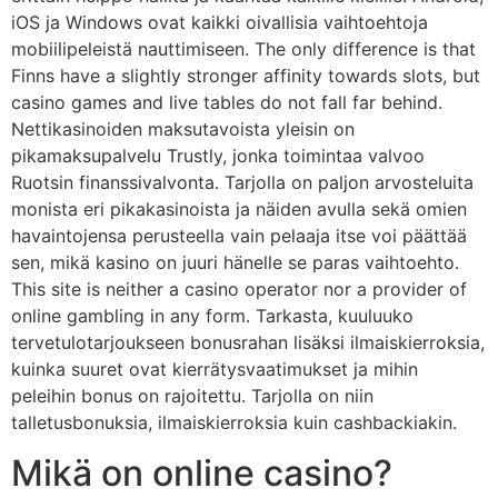
iOS ja Windows ovat kaikki oivallisia vaihtoehtoja
mobiilipeleistä nauttimiseen. The only difference is that
Finns have a slightly stronger affinity towards slots, but
casino games and live tables do not fall far behind.
Nettikasinoiden maksutavoista yleisin on
pikamaksupalvelu Trustly, jonka toimintaa valvoo
Ruotsin finanssivalvonta. Tarjolla on paljon arvosteluita
monista eri pikakasinoista ja näiden avulla sekä omien
havaintojensa perusteella vain pelaaja itse voi päättää
sen, mikä kasino on juuri hänelle se paras vaihtoehto.
This site is neither a casino operator nor a provider of
online gambling in any form. Tarkasta, kuuluuko
tervetulotarjoukseen bonusrahan lisäksi ilmaiskierroksia,
kuinka suuret ovat kierrätysvaatimukset ja mihin
peleihin bonus on rajoitettu. Tarjolla on niin
talletusbonuksia, ilmaiskierroksia kuin cashbackiakin.
Mikä on online casino?