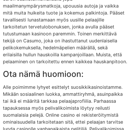
maailmanympärysmatkoja, upouusia autoja ja vaikka
mitä muita huikeita tuote ja kokemus palkintoja. Pääset
tavallisesti lunastamaan myös uusille pelaajille
tarkoitetun tervetulobonuksen, jonka avulla pääset
tutustumaan kasinoon paremmin. Toinen merkittävä
tekijä on Casumo, joka on ihastuttanut uudenlaisella
pelikokemuksella, hedelmäpelien määrällä, sekä
erilaisilla hullun hauskoilla kampanjoillaan. Muista, että
pelaaminen on tarkoitettu ennen kaikkea hauskanpitoon.
Ota nämä huomioon:
Alle poimimme lyhyet esittelyt suosikkikasinoistamme.
Mikään sosiaalinen luokka, ammattiryhmä, asuinpaikka
tai ikä ei määritä tarkkaa pelaajaprofiilia. Parhaassa
tapauksessa myös pelivalikoimista löytyy reilusti
suomalaisia pelejä. Online casino ei rekisteröitymistä
ominaisuudella tarkoitetaan sitä, ettei pelaajan tarvitse
luoda casinolle vanhanaikaista pelitiliä. Pelivalikoimissa