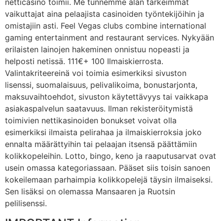
netticasino toimii. Me tunnemme alan tärkeimmät
vaikuttajat aina pelaajista casinoiden työntekijöihin ja
omistajiin asti. Feel Vegas clubs combine international
gaming entertainment and restaurant services. Nykyään
erilaisten lainojen hakeminen onnistuu nopeasti ja
helposti netissä. 111€+ 100 Ilmaiskierrosta.
Valintakriteereinä voi toimia esimerkiksi sivuston
lisenssi, suomalaisuus, pelivalikoima, bonustarjonta,
maksuvaihtoehdot, sivuston käytettävyys tai vaikkapa
asiakaspalvelun saatavuus. Ilman rekisteröitymistä
toimivien nettikasinoiden bonukset voivat olla
esimerkiksi ilmaista pelirahaa ja ilmaiskierroksia joko
ennalta määrättyihin tai pelaajan itsensä päättämiin
kolikkopeleihin. Lotto, bingo, keno ja raaputusarvat ovat
usein omassa kategoriassaan. Pääset siis toisin sanoen
kokeilemaan parhaimpia kolikkopelejä täysin ilmaiseksi.
Sen lisäksi on olemassa Mansaaren ja Ruotsin
pelilisenssi.