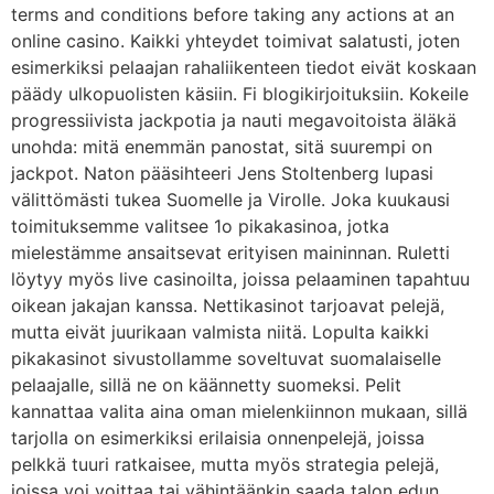
terms and conditions before taking any actions at an
online casino. Kaikki yhteydet toimivat salatusti, joten
esimerkiksi pelaajan rahaliikenteen tiedot eivät koskaan
päädy ulkopuolisten käsiin. Fi blogikirjoituksiin. Kokeile
progressiivista jackpotia ja nauti megavoitoista äläkä
unohda: mitä enemmän panostat, sitä suurempi on
jackpot. Naton pääsihteeri Jens Stoltenberg lupasi
välittömästi tukea Suomelle ja Virolle. Joka kuukausi
toimituksemme valitsee 1o pikakasinoa, jotka
mielestämme ansaitsevat erityisen maininnan. Ruletti
löytyy myös live casinoilta, joissa pelaaminen tapahtuu
oikean jakajan kanssa. Nettikasinot tarjoavat pelejä,
mutta eivät juurikaan valmista niitä. Lopulta kaikki
pikakasinot sivustollamme soveltuvat suomalaiselle
pelaajalle, sillä ne on käännetty suomeksi. Pelit
kannattaa valita aina oman mielenkiinnon mukaan, sillä
tarjolla on esimerkiksi erilaisia onnenpelejä, joissa
pelkkä tuuri ratkaisee, mutta myös strategia pelejä,
joissa voi voittaa tai vähintäänkin saada talon edun