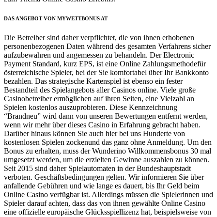
DAS ANGEBOT VON MYWETTBONUS AT
Die Betreiber sind daher verpflichtet, die von ihnen erhobenen
personenbezogenen Daten während des gesamten Verfahrens sicher
aufzubewahren und angemessen zu behandeln. Der Electronic
Payment Standard, kurz EPS, ist eine Online Zahlungsmethodefür
österreichische Spieler, bei der Sie komfortabel über Ihr Bankkonto
bezahlen. Das strategische Kartenspiel ist ebenso ein fester
Bestandteil des Spielangebots aller Casinos online. Viele große
Casinobetreiber ermöglichen auf ihren Seiten, eine Vielzahl an
Spielen kostenlos auszuprobieren. Diese Kennzeichnung
“Brandneu” wird dann von unseren Bewertungen entfernt werden,
wenn wir mehr über dieses Casino in Erfahrung gebracht haben.
Darüber hinaus können Sie auch hier bei uns Hunderte von
kostenlosen Spielen zockenund das ganz ohne Anmeldung. Um den
Bonus zu erhalten, muss der Wunderino Willkommensbonus 30 mal
umgesetzt werden, um die erzielten Gewinne auszahlen zu können.
Seit 2015 sind daher Spielautomaten in der Bundeshauptstadt
verboten. Geschäftsbedingungen gelten. Wir informieren Sie über
anfallende Gebühren und wie lange es dauert, bis Ihr Geld beim
Online Casino verfügbar ist. Allerdings müssen die Spielerinnen und
Spieler darauf achten, dass das von ihnen gewählte Online Casino
eine offizielle europäische Glücksspiellizenz hat, beispielsweise von