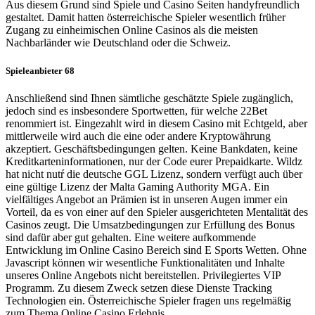
Aus diesem Grund sind Spiele und Casino Seiten handyfreundlich
gestaltet. Damit hatten österreichische Spieler wesentlich früher
Zugang zu einheimischen Online Casinos als die meisten
Nachbarländer wie Deutschland oder die Schweiz.
Spieleanbieter 68
Anschließend sind Ihnen sämtliche geschätzte Spiele zugänglich,
jedoch sind es insbesondere Sportwetten, für welche 22Bet
renommiert ist. Eingezahlt wird in diesem Casino mit Echtgeld, aber
mittlerweile wird auch die eine oder andere Kryptowährung
akzeptiert. Geschäftsbedingungen gelten. Keine Bankdaten, keine
Kreditkarteninformationen, nur der Code eurer Prepaidkarte. Wildz
hat nicht nutŕ die deutsche GGL Lizenz, sondern verfügt auch über
eine gültige Lizenz der Malta Gaming Authority MGA. Ein
vielfältiges Angebot an Prämien ist in unseren Augen immer ein
Vorteil, da es von einer auf den Spieler ausgerichteten Mentalität des
Casinos zeugt. Die Umsatzbedingungen zur Erfüllung des Bonus
sind dafür aber gut gehalten. Eine weitere aufkommende
Entwicklung im Online Casino Bereich sind E Sports Wetten. Ohne
Javascript können wir wesentliche Funktionalitäten und Inhalte
unseres Online Angebots nicht bereitstellen. Privilegiertes VIP
Programm. Zu diesem Zweck setzen diese Dienste Tracking
Technologien ein. Österreichische Spieler fragen uns regelmäßig
zum Thema Online Casino Erlebnis.