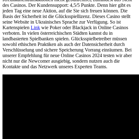
des Casinos. Der Kundensupport: 4,5/5 Punkte. Denn hier gibt es
jeden Tag eine neue Aktion, auf die Sie sich freuen können. Die
Basis der Sicherheit ist die Glücksspiellizenz. Dieses Casino stellt
seine Website in Ukrainisches Sprache zur Verfügung. So ist
Kartenspielen
Link
wie Poker oder Blackjack in Online Casinos
verboten. In vielen österreichischen Städten kannst du in
landbasierten Spielbanken spielen. Glücksspielbetreiber müssen
sowohl ethischen Praktiken als auch der Datensicherheit durch
Verschlüsselung und sichere Speicherung Vorrang einräumen. Bei
unserer Empfehlung für neue Online Casinos 2024 testen wir aber
nicht nur die Newcomer ausgiebig, sondern nutzen auch die
Kontakte und das Netzwerk unseres Experten Teams.