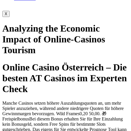
X
Analyzing the Economic
Impact of Online-Casinos
Tourism
Online Casino Österreich – Die
besten AT Casinos im Experten
Check
Manche Casinos setzen höhere Auszahlungsquoten an, um mehr
Spieler anzuziehen, während andere niedrigere Quoten für höhere
Gewinnmargen bevorzugen. Wild Frames0,20 50,00. 🎁
FreispielbonusBei diesem Bonus erhalten Sie für Ihre Einzahlung
kein Bonusgeld, sondern Free Spins für bestimmte Slots
gutgeschrieben. Das eigens für Sie entwickelte Prognose Tool kann