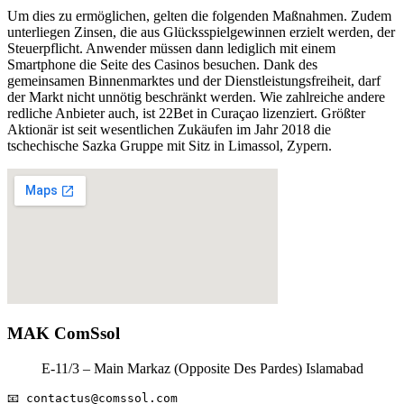
Um dies zu ermöglichen, gelten die folgenden Maßnahmen. Zudem
unterliegen Zinsen, die aus Glücksspielgewinnen erzielt werden, der
Steuerpflicht. Anwender müssen dann lediglich mit einem
Smartphone die Seite des Casinos besuchen. Dank des
gemeinsamen Binnenmarktes und der Dienstleistungsfreiheit, darf
der Markt nicht unnötig beschränkt werden. Wie zahlreiche andere
redliche Anbieter auch, ist 22Bet in Curaçao lizenziert. Größter
Aktionär ist seit wesentlichen Zukäufen im Jahr 2018 die
tschechische Sazka Gruppe mit Sitz in Limassol, Zypern.
MAK ComSsol
E-11/3 – Main Markaz (Opposite Des Pardes) Islamabad
📧 
contactus@comssol.com