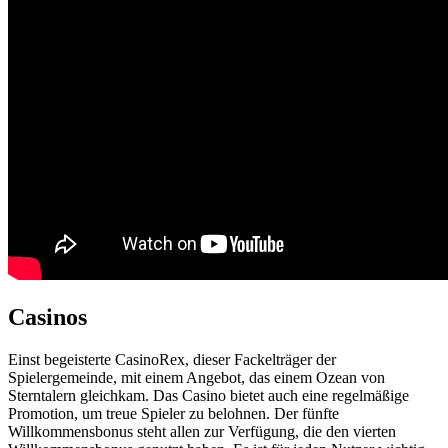
Casinos
Einst begeisterte CasinoRex, dieser Fackelträger der
Spielergemeinde, mit einem Angebot, das einem Ozean von
Sterntalern gleichkam. Das Casino bietet auch eine regelmäßige
Promotion, um treue Spieler zu belohnen. Der fünfte
Willkommensbonus steht allen zur Verfügung, die den vierten