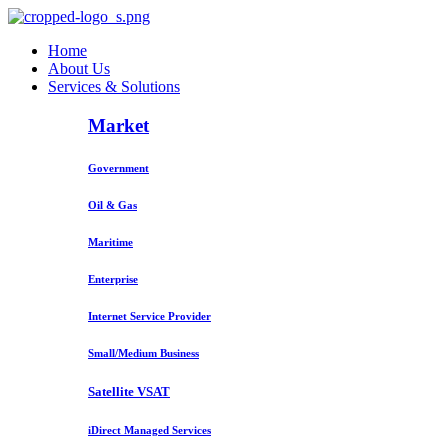
Home
About Us
Services & Solutions
Market
Government
Oil & Gas
Maritime
Enterprise
Internet Service Provider
Small/Medium Business
Satellite VSAT
iDirect Managed Services