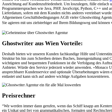
Ausrichtung auf Kundenzufriedenheit. Um loszulegen, fülle einfach u
Programmiersprachen wie Java, PHP, JavaScript, Python, C++ und and
Lieferdatum, sofern mit dem Kunden nichts anderes vereinbart wurde.
Allgemeinen Geschäftsbedingungen AGB vieler Ghostwriting Agenturen
Sie agieren mit uns zielstrebiger auf Ihrem Bildungsweg und können v
Ghostwriter aus Wien Vorteile:
Deshalb bieten wir unseren Kunden fachkundige Hilfe und Unterstützu
Struktur bis hin zum Schreiben deines Buches, Innengestaltung und C
wichtigsten und bequemsten Funktionen ist die Verfolgung des Auftrag
Anbieter. Würde den Service jederzeit wieder anwenden. »Monaco Unvei
ansprechbarer Kundenservice und optionale Überarbeitungen wären eb
entlastet und kann sich auf andere wichtige Aufgaben konzentrieren.
Preisrechner
“Wir werden immer dann gerufen, wenn das Schiff knapp am Kentern ist
ein Unikat und frei von grammatikalischen, formalen und Rechtschreibfe