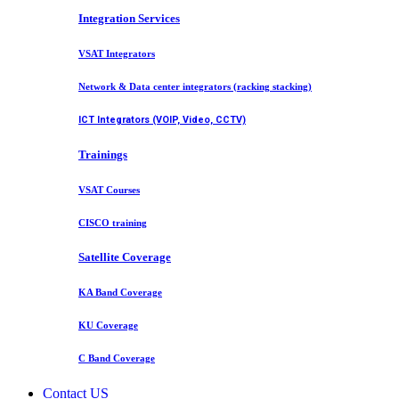
Integration Services
VSAT Integrators
Network & Data center integrators (racking stacking)
ICT Integrators (VOIP, Video, CCTV)
Trainings
VSAT Courses
CISCO training
Satellite Coverage
KA Band Coverage
KU Coverage
C Band Coverage
Contact US