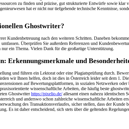
ressourcen zu finden und präzise, gut strukturierte Entwürfe sowie kla
genieurwesen hat er nicht nur tiefgehende technische Kenntnisse, son
sionellen Ghostwriter?
serer Kundenbetreuung nach den weiteren Schritten. Daneben bekommen S
ien umfassen. Überprüfen Sie außerdem Referenzen und Kundenbewertung
rn nur ein Thema. Vielen Dank für die großartige Unterstützung.
en: Erkennungsmerkmale und Besonderheit
tellung und führen ein Lektorat oder eine Plagiatsprüfung durch. Bew
den wir Ihnen helfen, doch ist dies in Österreich leider seit dem 1. Di
ezensionen auf Bewertungsplattformen, in sozialen Netzwerken oder be
d praxisorientierte wissenschaftliche Arbeiten, die häufig beste ghost
ieten Ghostwriter
https://pixelio.de/
allesamt einen nahezu identischen S
sterreich und anderswo schon zahlreiche wissenschaftliche Arbeiten ers
Überwachung des Transaktionsverlaufes, sicher stellen, dass der Kunde 
zung. Es ist daher entscheidend, sich stets über die geltenden Regelun