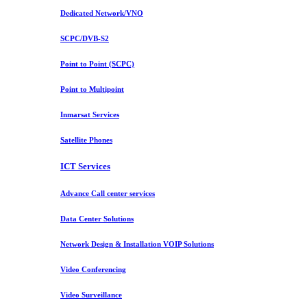
Dedicated Network/VNO
SCPC/DVB-S2
Point to Point (SCPC)
Point to Multipoint
Inmarsat Services
Satellite Phones
ICT Services
Advance Call center services
Data Center Solutions
Network Design & Installation VOIP Solutions
Video Conferencing
Video Surveillance