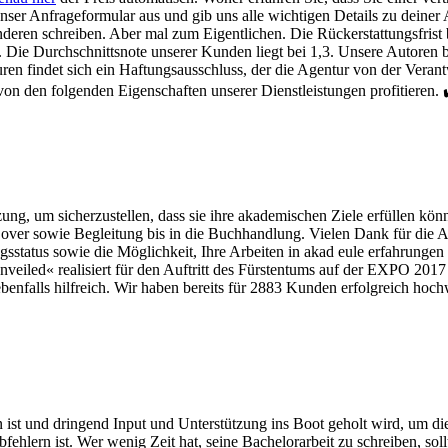
nser Anfrageformular aus und gib uns alle wichtigen Details zu deine
eren schreiben. Aber mal zum Eigentlichen. Die Rückerstattungsfrist
 Die Durchschnittsnote unserer Kunden liegt bei 1,3. Unsere Autoren 
 findet sich ein Haftungsausschluss, der die Agentur von der Verantw
on den folgenden Eigenschaften unserer Dienstleistungen profitieren. ✔
ng, um sicherzustellen, dass sie ihre akademischen Ziele erfüllen kö
over sowie Begleitung bis in die Buchhandlung. Vielen Dank für die A
sstatus sowie die Möglichkeit, Ihre Arbeiten in akad eule erfahrungen 
led« realisiert für den Auftritt des Fürstentums auf der EXPO 2017 in
enfalls hilfreich. Wir haben bereits für 2883 Kunden erfolgreich hoch
 und dringend Input und Unterstützung ins Boot geholt wird, um die Fah
hlern ist. Wer wenig Zeit hat, seine Bachelorarbeit zu schreiben, sollt