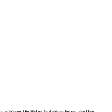
trauen können. Die Stärken des Anbieters betonen eine klare