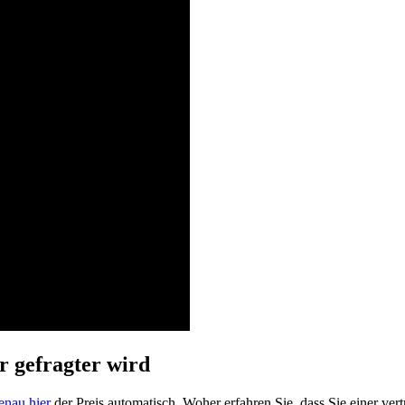
 gefragter wird
enau hier
der Preis automatisch. Woher erfahren Sie, dass Sie einer ver