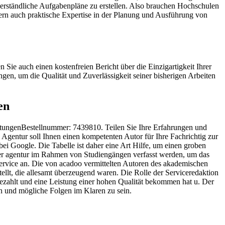
r verständliche Aufgabenpläne zu erstellen. Also brauchen Hochschulen
dern auch praktische Expertise in der Planung und Ausführung von
ie auch einen kostenfreien Bericht über die Einzigartigkeit Ihrer
en, um die Qualität und Zuverlässigkeit seiner bisherigen Arbeiten
en
ertungenBestellnummer: 7439810. Teilen Sie Ihre Erfahrungen und
e Agentur soll Ihnen einen kompetenten Autor für Ihre Fachrichtig zur
i Google. Die Tabelle ist daher eine Art Hilfe, um einen groben
writer agentur im Rahmen von Studiengängen verfasst werden, um das
ervice an. Die von acadoo vermittelten Autoren des akademischen
tellt, die allesamt überzeugend waren. Die Rolle der Serviceredaktion
bezahlt und eine Leistung einer hohen Qualität bekommen hat u. Der
gen und mögliche Folgen im Klaren zu sein.