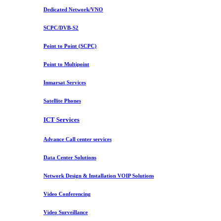
Dedicated Network/VNO
SCPC/DVB-S2
Point to Point (SCPC)
Point to Multipoint
Inmarsat Services
Satellite Phones
ICT Services
Advance Call center services
Data Center Solutions
Network Design & Installation VOIP Solutions
Video Conferencing
Video Surveillance