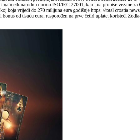
ju i na međunarodnu normu ISO/IEC 27001, kao i na propise vezane za GD
skoj koja vrijedi do 270 milijuna eura godišnje https: //total croatia ne
i bonus od tisuću eura, raspoređen na prve četiri uplate, koristeći Zod