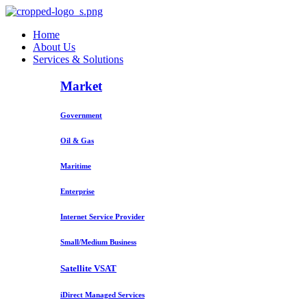
Home
About Us
Services & Solutions
Market
Government
Oil & Gas
Maritime
Enterprise
Internet Service Provider
Small/Medium Business
Satellite VSAT
iDirect Managed Services