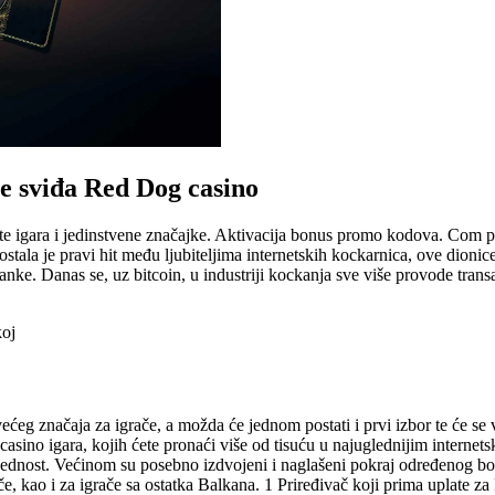
se sviđa Red Dog casino
te igara i jedinstvene značajke. Aktivacija bonus promo kodova. Com po
stala je pravi hit među ljubiteljima internetskih kockarnica, ove dionice
anke. Danas se, uz bitcoin, u industriji kockanja sve više provode transa
ćeg značaja za igrače, a možda će jednom postati i prvi izbor te će se ve
st casino igara, kojih ćete pronaći više od tisuću u najuglednijim intern
rijednost. Većinom su posebno izdvojeni i naglašeni pokraj određenog b
ače, kao i za igrače sa ostatka Balkana. 1 Priređivač koji prima uplate