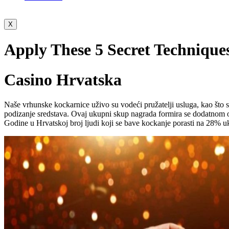
X
Apply These 5 Secret Techniques
Casino Hrvatska
Naše vrhunske kockarnice uživo su vodeći pružatelji usluga, kao što s
podizanje sredstava. Ovaj ukupni skup nagrada formira se dodatnom 
Godine u Hrvatskoj broj ljudi koji se bave kockanje porasti na 28% uk