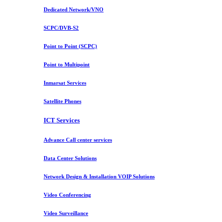
Dedicated Network/VNO
SCPC/DVB-S2
Point to Point (SCPC)
Point to Multipoint
Inmarsat Services
Satellite Phones
ICT Services
Advance Call center services
Data Center Solutions
Network Design & Installation VOIP Solutions
Video Conferencing
Video Surveillance