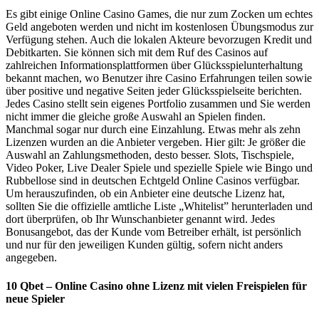
Es gibt einige Online Casino Games, die nur zum Zocken um echtes
Geld angeboten werden und nicht im kostenlosen Übungsmodus zur
Verfügung stehen. Auch die lokalen Akteure bevorzugen Kredit und
Debitkarten. Sie können sich mit dem Ruf des Casinos auf
zahlreichen Informationsplattformen über Glücksspielunterhaltung
bekannt machen, wo Benutzer ihre Casino Erfahrungen teilen sowie
über positive und negative Seiten jeder Glücksspielseite berichten.
Jedes Casino stellt sein eigenes Portfolio zusammen und Sie werden
nicht immer die gleiche große Auswahl an Spielen finden.
Manchmal sogar nur durch eine Einzahlung. Etwas mehr als zehn
Lizenzen wurden an die Anbieter vergeben. Hier gilt: Je größer die
Auswahl an Zahlungsmethoden, desto besser. Slots, Tischspiele,
Video Poker, Live Dealer Spiele und spezielle Spiele wie Bingo und
Rubbellose sind in deutschen Echtgeld Online Casinos verfügbar.
Um herauszufinden, ob ein Anbieter eine deutsche Lizenz hat,
sollten Sie die offizielle amtliche Liste „Whitelist” herunterladen und
dort überprüfen, ob Ihr Wunschanbieter genannt wird. Jedes
Bonusangebot, das der Kunde vom Betreiber erhält, ist persönlich
und nur für den jeweiligen Kunden gültig, sofern nicht anders
angegeben.
10 Qbet – Online Casino ohne Lizenz mit vielen Freispielen für
neue Spieler