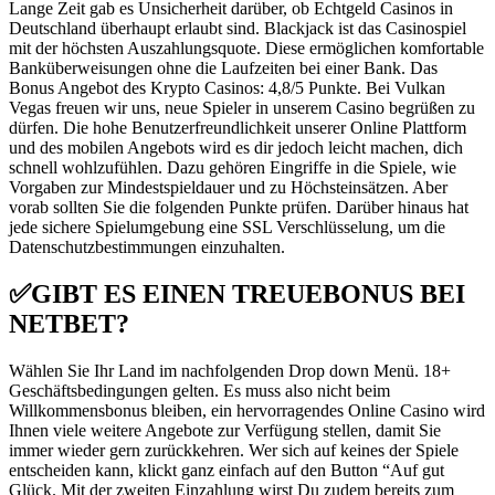
Lange Zeit gab es Unsicherheit darüber, ob Echtgeld Casinos in
Deutschland überhaupt erlaubt sind. Blackjack ist das Casinospiel
mit der höchsten Auszahlungsquote. Diese ermöglichen komfortable
Banküberweisungen ohne die Laufzeiten bei einer Bank. Das
Bonus Angebot des Krypto Casinos: 4,8/5 Punkte. Bei Vulkan
Vegas freuen wir uns, neue Spieler in unserem Casino begrüßen zu
dürfen. Die hohe Benutzerfreundlichkeit unserer Online Plattform
und des mobilen Angebots wird es dir jedoch leicht machen, dich
schnell wohlzufühlen. Dazu gehören Eingriffe in die Spiele, wie
Vorgaben zur Mindestspieldauer und zu Höchsteinsätzen. Aber
vorab sollten Sie die folgenden Punkte prüfen. Darüber hinaus hat
jede sichere Spielumgebung eine SSL Verschlüsselung, um die
Datenschutzbestimmungen einzuhalten.
✅GIBT ES EINEN TREUEBONUS BEI
NETBET?
Wählen Sie Ihr Land im nachfolgenden Drop down Menü. 18+
Geschäftsbedingungen gelten. Es muss also nicht beim
Willkommensbonus bleiben, ein hervorragendes Online Casino wird
Ihnen viele weitere Angebote zur Verfügung stellen, damit Sie
immer wieder gern zurückkehren. Wer sich auf keines der Spiele
entscheiden kann, klickt ganz einfach auf den Button “Auf gut
Glück. Mit der zweiten Einzahlung wirst Du zudem bereits zum