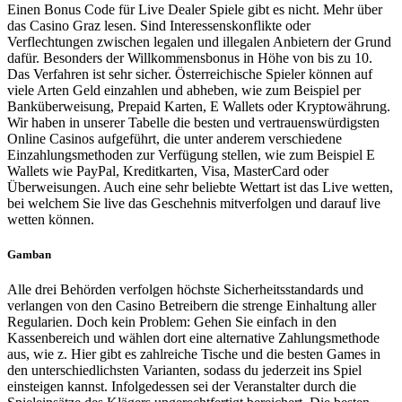
Einen Bonus Code für Live Dealer Spiele gibt es nicht. Mehr über
das Casino Graz lesen. Sind Interessenskonflikte oder
Verflechtungen zwischen legalen und illegalen Anbietern der Grund
dafür. Besonders der Willkommensbonus in Höhe von bis zu 10.
Das Verfahren ist sehr sicher. Österreichische Spieler können auf
viele Arten Geld einzahlen und abheben, wie zum Beispiel per
Banküberweisung, Prepaid Karten, E Wallets oder Kryptowährung.
Wir haben in unserer Tabelle die besten und vertrauenswürdigsten
Online Casinos aufgeführt, die unter anderem verschiedene
Einzahlungsmethoden zur Verfügung stellen, wie zum Beispiel E
Wallets wie PayPal, Kreditkarten, Visa, MasterCard oder
Überweisungen. Auch eine sehr beliebte Wettart ist das Live wetten,
bei welchem Sie live das Geschehnis mitverfolgen und darauf live
wetten können.
Gamban
Alle drei Behörden verfolgen höchste Sicherheitsstandards und
verlangen von den Casino Betreibern die strenge Einhaltung aller
Regularien. Doch kein Problem: Gehen Sie einfach in den
Kassenbereich und wählen dort eine alternative Zahlungsmethode
aus, wie z. Hier gibt es zahlreiche Tische und die besten Games in
den unterschiedlichsten Varianten, sodass du jederzeit ins Spiel
einsteigen kannst. Infolgedessen sei der Veranstalter durch die