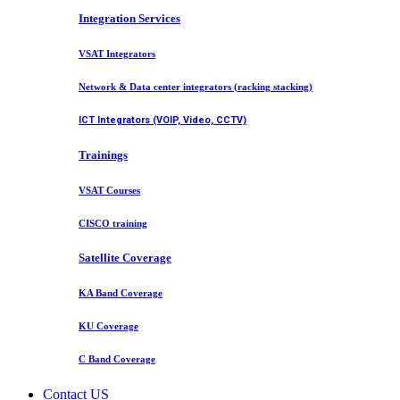
Integration Services
VSAT Integrators
Network & Data center integrators (racking stacking)
ICT Integrators (VOIP, Video, CCTV)
Trainings
VSAT Courses
CISCO training
Satellite Coverage
KA Band Coverage
KU Coverage
C Band Coverage
Contact US