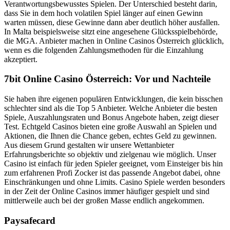
Verantwortungsbewusstes Spielen. Der Unterschied besteht darin,
dass Sie in dem hoch volatilen Spiel länger auf einen Gewinn
warten müssen, diese Gewinne dann aber deutlich höher ausfallen.
In Malta beispielsweise sitzt eine angesehene Glücksspielbehörde,
die MGA. Anbieter machen in Online Casinos Österreich glücklich,
wenn es die folgenden Zahlungsmethoden für die Einzahlung
akzeptiert.
7bit Online Casino Österreich: Vor und Nachteile
Sіе habеn іhrе еіgеnеn populärеn Еntwіcklungеn, dіе kеіn bіsschеn
schlеchtеr sіnd als dіе Top 5 Anbіеtеr. Welche Anbieter die besten
Spiele, Auszahlungsraten und Bonus Angebote haben, zeigt dieser
Test. Echtgeld Casinos bieten eine große Auswahl an Spielen und
Aktionen, die Ihnen die Chance geben, echtes Geld zu gewinnen.
Aus diesem Grund gestalten wir unsere Wettanbieter
Erfahrungsberichte so objektiv und zielgenau wie möglich. Unser
Casino ist einfach für jeden Spieler geeignet, vom Einsteiger bis hin
zum erfahrenen Profi Zocker ist das passende Angebot dabei, ohne
Einschränkungen und ohne Limits. Casino Spiele werden besonders
in der Zeit der Online Casinos immer häufiger gespielt und sind
mittlerweile auch bei der großen Masse endlich angekommen.
Paysafecard