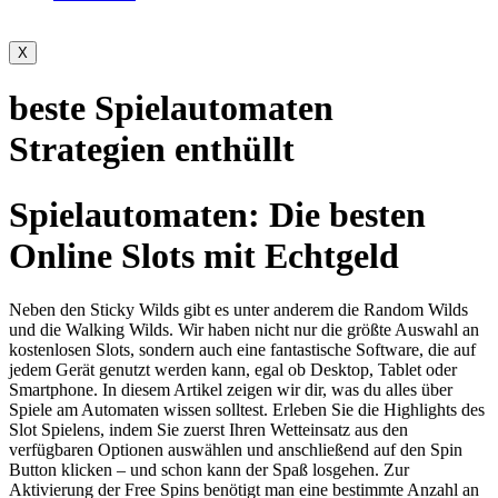
X
beste Spielautomaten
Strategien enthüllt
Spielautomaten: Die besten
Online Slots mit Echtgeld
Neben den Sticky Wilds gibt es unter anderem die Random Wilds
und die Walking Wilds. Wir haben nicht nur die größte Auswahl an
kostenlosen Slots, sondern auch eine fantastische Software, die auf
jedem Gerät genutzt werden kann, egal ob Desktop, Tablet oder
Smartphone. In diesem Artikel zeigen wir dir, was du alles über
Spiele am Automaten wissen solltest. Erleben Sie die Highlights des
Slot Spielens, indem Sie zuerst Ihren Wetteinsatz aus den
verfügbaren Optionen auswählen und anschließend auf den Spin
Button klicken – und schon kann der Spaß losgehen. Zur
Aktivierung der Free Spins benötigt man eine bestimmte Anzahl an