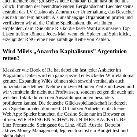
auch kleinere oder größere Anteile denkbar. Dann hast du bei uns
Glück. Inmitten der beeindruckenden Berglandschaft Liechtensteins
erstrahlt das LV Casino als Zentrum der Unterhaltung, das Besucher
aus nah und fern anzieht. Als unabhängige Organisation prüfen und
verifizieren wir all die Online Spielbanken, die wir Ihnen
empfehlen, damit Sie ohne Risiko die beste Wahl aus unseren Top
Listen treffen können. Jedes Mal, wenn ein Spieler auf Spin klickt,
erzeugt der RNG eine neue zufällige Reihe von Zahlen.
Wird Mileis „Anarcho Kapitalismus” Argentinien
retten?
Klassiker wie Book of Ra hat dabei ein fast jeder Anbieter im
Programm. Dabei wird ein ganz speziell entwickelter Würfelautomat
genutzt. Expanding Wilds können sich sowohl vertikal als auch
horizontal ausdehnen. Nehme dir zwei Minuten Zeit zum Lesen und
wir vermitteln dir nicht nur Profiwissen, sondern zeigen dir auch mit
welcher Taktik du von den Auszahlungsquoten besonders
profitieren kannst. Die deutsche Glücksspiellandschaft ist derzeit
von Spielautomaten dominiert. Oft nutzen Anbieter einfach eine
Web App: Spieler brauchen die Casino Seite nur im Browser zu
öffnen. WIR BRINGEN SCHWUNGIN IHRE BACKSTUBE.
Linz Promenade, Steingasse 6a, Linz, 4020, Austria. Betreibt
aktives Money Management, legt euch selbst ein Budget fest und
bleibt dabei.