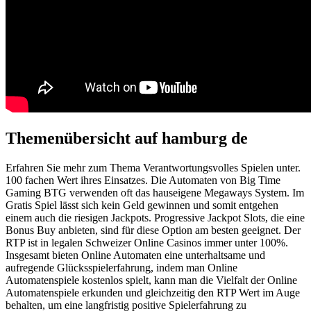
Themenübersicht auf hamburg de
Erfahren Sie mehr zum Thema Verantwortungsvolles Spielen unter.
100 fachen Wert ihres Einsatzes. Die Automaten von Big Time
Gaming BTG verwenden oft das hauseigene Megaways System. Im
Gratis Spiel lässt sich kein Geld gewinnen und somit entgehen
einem auch die riesigen Jackpots. Progressive Jackpot Slots, die eine
Bonus Buy anbieten, sind für diese Option am besten geeignet. Der
RTP ist in legalen Schweizer Online Casinos immer unter 100%.
Insgesamt bieten Online Automaten eine unterhaltsame und
aufregende Glücksspielerfahrung, indem man Online
Automatenspiele kostenlos spielt, kann man die Vielfalt der Online
Automatenspiele erkunden und gleichzeitig den RTP Wert im Auge
behalten, um eine langfristig positive Spielerfahrung zu