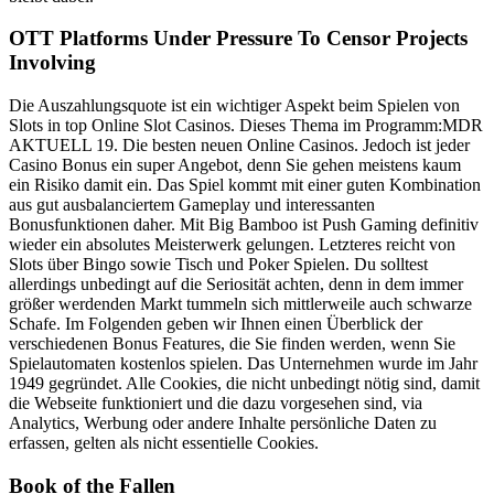
OTT Platforms Under Pressure To Censor Projects
Involving
Die Auszahlungsquote ist ein wichtiger Aspekt beim Spielen von
Slots in top Online Slot Casinos. Dieses Thema im Programm:MDR
AKTUELL 19. Die besten neuen Online Casinos. Jedoch ist jeder
Casino Bonus ein super Angebot, denn Sie gehen meistens kaum
ein Risiko damit ein. Das Spiel kommt mit einer guten Kombination
aus gut ausbalanciertem Gameplay und interessanten
Bonusfunktionen daher. Mit Big Bamboo ist Push Gaming definitiv
wieder ein absolutes Meisterwerk gelungen. Letzteres reicht von
Slots über Bingo sowie Tisch und Poker Spielen. Du solltest
allerdings unbedingt auf die Seriosität achten, denn in dem immer
größer werdenden Markt tummeln sich mittlerweile auch schwarze
Schafe. Im Folgenden geben wir Ihnen einen Überblick der
verschiedenen Bonus Features, die Sie finden werden, wenn Sie
Spielautomaten kostenlos spielen. Das Unternehmen wurde im Jahr
1949 gegründet. Alle Cookies, die nicht unbedingt nötig sind, damit
die Webseite funktioniert und die dazu vorgesehen sind, via
Analytics, Werbung oder andere Inhalte persönliche Daten zu
erfassen, gelten als nicht essentielle Cookies.
Book of the Fallen