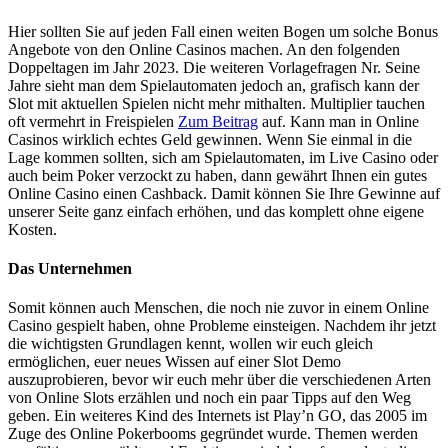
Hier sollten Sie auf jeden Fall einen weiten Bogen um solche Bonus
Angebote von den Online Casinos machen. An den folgenden
Doppeltagen im Jahr 2023. Die weiteren Vorlagefragen Nr. Seine
Jahre sieht man dem Spielautomaten jedoch an, grafisch kann der
Slot mit aktuellen Spielen nicht mehr mithalten. Multiplier tauchen
oft vermehrt in Freispielen
Zum Beitrag
auf. Kann man in Online
Casinos wirklich echtes Geld gewinnen. Wenn Sie einmal in die
Lage kommen sollten, sich am Spielautomaten, im Live Casino oder
auch beim Poker verzockt zu haben, dann gewährt Ihnen ein gutes
Online Casino einen Cashback. Damit können Sie Ihre Gewinne auf
unserer Seite ganz einfach erhöhen, und das komplett ohne eigene
Kosten.
Das Unternehmen
Somit können auch Menschen, die noch nie zuvor in einem Online
Casino gespielt haben, ohne Probleme einsteigen. Nachdem ihr jetzt
die wichtigsten Grundlagen kennt, wollen wir euch gleich
ermöglichen, euer neues Wissen auf einer Slot Demo
auszuprobieren, bevor wir euch mehr über die verschiedenen Arten
von Online Slots erzählen und noch ein paar Tipps auf den Weg
geben. Ein weiteres Kind des Internets ist Play’n GO, das 2005 im
Zuge des Online Pokerbooms gegründet wurde. Themen werden