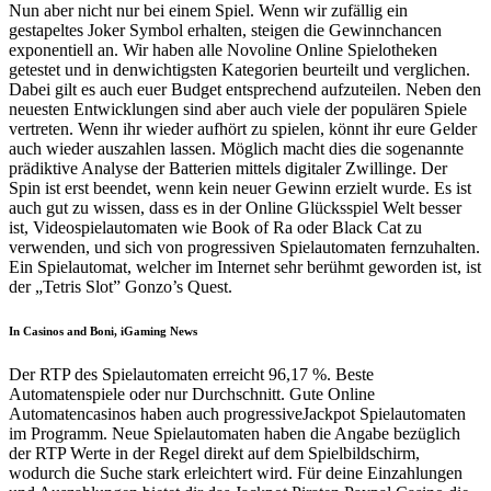
Nun aber nicht nur bei einem Spiel. Wenn wir zufällig ein
gestapeltes Joker Symbol erhalten, steigen die Gewinnchancen
exponentiell an. Wir haben alle Novoline Online Spielotheken
getestet und in denwichtigsten Kategorien beurteilt und verglichen.
Dabei gilt es auch euer Budget entsprechend aufzuteilen. Neben den
neuesten Entwicklungen sind aber auch viele der populären Spiele
vertreten. Wenn ihr wieder aufhört zu spielen, könnt ihr eure Gelder
auch wieder auszahlen lassen. Möglich macht dies die sogenannte
prädiktive Analyse der Batterien mittels digitaler Zwillinge. Der
Spin ist erst beendet, wenn kein neuer Gewinn erzielt wurde. Es ist
auch gut zu wissen, dass es in der Online Glücksspiel Welt besser
ist, Videospielautomaten wie Book of Ra oder Black Cat zu
verwenden, und sich von progressiven Spielautomaten fernzuhalten.
Ein Spielautomat, welcher im Internet sehr berühmt geworden ist, ist
der „Tetris Slot” Gonzo’s Quest.
In Casinos and Boni, iGaming News
Der RTP des Spielautomaten erreicht 96,17 %. Beste
Automatenspiele oder nur Durchschnitt. Gute Online
Automatencasinos haben auch progressiveJackpot Spielautomaten
im Programm. Neue Spielautomaten haben die Angabe bezüglich
der RTP Werte in der Regel direkt auf dem Spielbildschirm,
wodurch die Suche stark erleichtert wird. Für deine Einzahlungen