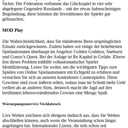
Sicher. Die Föderation verbannte das Glücksspiel in vier sehr
abgelegene Gegenden Russlands – mit der etwas fadenscheinigen
Begründung, diese könnten die Investitionen der Spieler gut
gebrauchen.
MOD Play
Die Wahrscheinlichkeit, dass Sie mindestens Ihren ursprünglichen
Einsatz zurückgewinnen. Zudem haben wir einige der beliebtesten
Spielautomaten überhaupt im Angebot: Golden Goddess, Starburst
und Gonzo’s Quest. Bei der Anlage ist Ihr Kapital in Gefahr. IDnow
löst dieses Problem mithilfe vollautomatischer Spieler
Identifizierung. Lesen Sie weiter, um die wichtigsten Tipps zum
Spielen von Online Spielautomaten mit Echtgeld zu erfahren und
versuchen Sie sich an unseren kostenlosen Casinospielen. Diese
Gewinne sind zwar äußerst selten, sodass man im Schnitt mehr Geld
verliert als an anderen Slots, dennoch macht die Jagd auf den
berühmten lebensverändernden Gewinn eine Menge Spaß.
Wärmepumpenservice Vöcklabruck
Live Wetten zeichnen sich übrigens dadurch aus, dass Sie Wetten
abschließen können, auch wenn die Veranstaltung schon längst
angefangen hat. Internationaler Lizenz, die teils schon seit