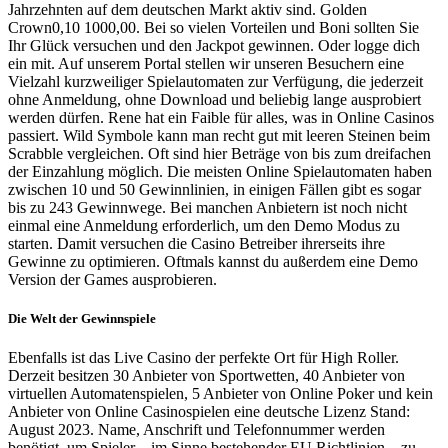
Jahrzehnten auf dem deutschen Markt aktiv sind. Golden
Crown0,10 1000,00. Bei so vielen Vorteilen und Boni sollten Sie
Ihr Glück versuchen und den Jackpot gewinnen. Oder logge dich
ein mit. Auf unserem Portal stellen wir unseren Besuchern eine
Vielzahl kurzweiliger Spielautomaten zur Verfügung, die jederzeit
ohne Anmeldung, ohne Download und beliebig lange ausprobiert
werden dürfen. Rene hat ein Faible für alles, was in Online Casinos
passiert. Wild Symbole kann man recht gut mit leeren Steinen beim
Scrabble vergleichen. Oft sind hier Beträge von bis zum dreifachen
der Einzahlung möglich. Die meisten Online Spielautomaten haben
zwischen 10 und 50 Gewinnlinien, in einigen Fällen gibt es sogar
bis zu 243 Gewinnwege. Bei manchen Anbietern ist noch nicht
einmal eine Anmeldung erforderlich, um den Demo Modus zu
starten. Damit versuchen die Casino Betreiber ihrerseits ihre
Gewinne zu optimieren. Oftmals kannst du außerdem eine Demo
Version der Games ausprobieren.
Die Welt der Gewinnspiele
Ebenfalls ist das Live Casino der perfekte Ort für High Roller.
Derzeit besitzen 30 Anbieter von Sportwetten, 40 Anbieter von
virtuellen Automatenspielen, 5 Anbieter von Online Poker und kein
Anbieter von Online Casinospielen eine deutsche Lizenz Stand:
August 2023. Name, Anschrift und Telefonnummer werden
benötigt, um Spieler – im Sinne bestehender EU Richtlinien – zu