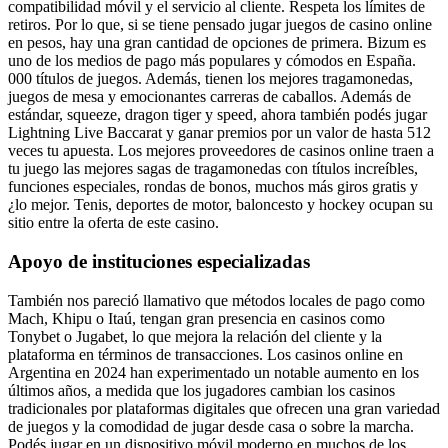
compatibilidad móvil y el servicio al cliente. Respeta los límites de
retiros. Por lo que, si se tiene pensado jugar juegos de casino online
en pesos, hay una gran cantidad de opciones de primera. Bizum es
uno de los medios de pago más populares y cómodos en España.
000 títulos de juegos. Además, tienen los mejores tragamonedas,
juegos de mesa y emocionantes carreras de caballos. Además de
estándar, squeeze, dragon tiger y speed, ahora también podés jugar
Lightning Live Baccarat y ganar premios por un valor de hasta 512
veces tu apuesta. Los mejores proveedores de casinos online traen a
tu juego las mejores sagas de tragamonedas con títulos increíbles,
funciones especiales, rondas de bonos, muchos más giros gratis y
¿lo mejor. Tenis, deportes de motor, baloncesto y hockey ocupan su
sitio entre la oferta de este casino.
Apoyo de instituciones especializadas
También nos pareció llamativo que métodos locales de pago como
Mach, Khipu o Itaú, tengan gran presencia en casinos como
Tonybet o Jugabet, lo que mejora la relación del cliente y la
plataforma en términos de transacciones. Los casinos online en
Argentina en 2024 han experimentado un notable aumento en los
últimos años, a medida que los jugadores cambian los casinos
tradicionales por plataformas digitales que ofrecen una gran variedad
de juegos y la comodidad de jugar desde casa o sobre la marcha.
Podés jugar en un dispositivo móvil moderno en muchos de los