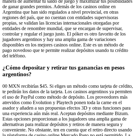
manera de aumentar tu saldo de juego y maximizar tus posibilidades
de ganar grandes premios. Además de los casinos online en
Argentina que han sido regulados a nivel provincial, en otras
regiones del país, que no cuentan con entidades supervisoras
propias, se validan las licencias internacionales otorgadas por
entidades de renombre mundial, que se encargan de supervisar,
controlar y regular el juego justo. El póker es otro favorito de los
jugadores argentinos y hay una amplia gama de variaciones
disponibles en los mejores casinos online. Este es un método de
pago novedoso que te permite realizar depósitos usando tu crédito
del teléfono.
¿Cómo depositar y retirar tus ganancias en pesos
argentinos?
00 MXN recibirías $45. Si eliges un método como tarjeta de crédito,
te pedirán los datos de la tarjeta. Los casinos argentinos ya permiten
el uso de PayPal como método de depósito. Los proveedores más
atrevidos como Evolution y Playtech ponen toda la carne en el
asador y añaden a sus propuestas efectos 3D y otras funciones para
una experiencia aún más real. Aceptan depósitos mediante Bizum.
Estas opciones proporcionan a los jugadores una amplia gama de
alternativas para realizar depósitos y retiros de manera segura y
conveniente. No obstante, ten en cuenta que el retiro directo usando
la plataforma de casino online Mercado Pago no está permitido. La