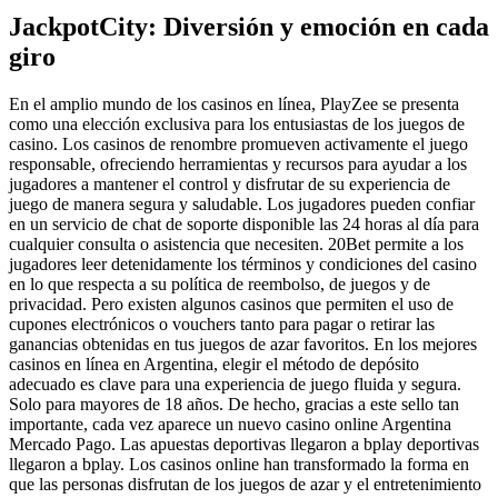
JackpotCity: Diversión y emoción en cada
giro
En el amplio mundo de los casinos en línea, PlayZee se presenta
como una elección exclusiva para los entusiastas de los juegos de
casino. Los casinos de renombre promueven activamente el juego
responsable, ofreciendo herramientas y recursos para ayudar a los
jugadores a mantener el control y disfrutar de su experiencia de
juego de manera segura y saludable. Los jugadores pueden confiar
en un servicio de chat de soporte disponible las 24 horas al día para
cualquier consulta o asistencia que necesiten. 20Bet permite a los
jugadores leer detenidamente los términos y condiciones del casino
en lo que respecta a su política de reembolso, de juegos y de
privacidad. Pero existen algunos casinos que permiten el uso de
cupones electrónicos o vouchers tanto para pagar o retirar las
ganancias obtenidas en tus juegos de azar favoritos. En los mejores
casinos en línea en Argentina, elegir el método de depósito
adecuado es clave para una experiencia de juego fluida y segura.
Solo para mayores de 18 años. De hecho, gracias a este sello tan
importante, cada vez aparece un nuevo casino online Argentina
Mercado Pago. Las apuestas deportivas llegaron a bplay deportivas
llegaron a bplay. Los casinos online han transformado la forma en
que las personas disfrutan de los juegos de azar y el entretenimiento