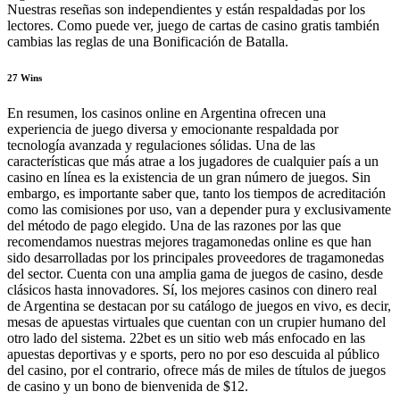
Nuestras reseñas son independientes y están respaldadas por los
lectores. Como puede ver, juego de cartas de casino gratis también
cambias las reglas de una Bonificación de Batalla.
27 Wins
En resumen, los casinos online en Argentina ofrecen una
experiencia de juego diversa y emocionante respaldada por
tecnología avanzada y regulaciones sólidas. Una de las
características que más atrae a los jugadores de cualquier país a un
casino en línea es la existencia de un gran número de juegos. Sin
embargo, es importante saber que, tanto los tiempos de acreditación
como las comisiones por uso, van a depender pura y exclusivamente
del método de pago elegido. Una de las razones por las que
recomendamos nuestras mejores tragamonedas online es que han
sido desarrolladas por los principales proveedores de tragamonedas
del sector. Cuenta con una amplia gama de juegos de casino, desde
clásicos hasta innovadores. Sí, los mejores casinos con dinero real
de Argentina se destacan por su catálogo de juegos en vivo, es decir,
mesas de apuestas virtuales que cuentan con un crupier humano del
otro lado del sistema. 22bet es un sitio web más enfocado en las
apuestas deportivas y e sports, pero no por eso descuida al público
del casino, por el contrario, ofrece más de miles de títulos de juegos
de casino y un bono de bienvenida de $12.