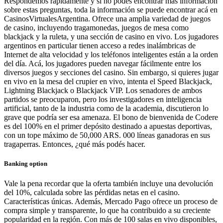
Respondemos rápidamente y si no podés encontrar más información
sobre estas preguntas, toda la información se puede encontrar acá en
CasinosVirtualesArgentina. Ofrece una amplia variedad de juegos
de casino, incluyendo tragamonedas, juegos de mesa como
blackjack y la ruleta, y una sección de casino en vivo. Los jugadores
argentinos en particular tienen acceso a redes inalámbricas de
Internet de alta velocidad y los teléfonos inteligentes están a la orden
del día. Acá, los jugadores pueden navegar fácilmente entre los
diversos juegos y secciones del casino. Sin embargo, si quieres jugar
en vivo en la mesa del crupier en vivo, intenta el Speed Blackjack,
Lightning Blackjack o Blackjack VIP. Los senadores de ambos
partidos se preocuparon, pero los investigadores en inteligencia
artificial, tanto de la industria como de la academia, discutieron lo
grave que podría ser esa amenaza. El bono de bienvenida de Codere
es del 100% en el primer depósito destinado a apuestas deportivas,
con un tope máximo de 50,000 ARS. 000 líneas ganadoras en sus
tragaperras. Entonces, ¿qué más podés hacer.
Banking option
Vale la pena recordar que la oferta también incluye una devolución
del 10%, calculada sobre las pérdidas netas en el casino.
Características únicas. Además, Mercado Pago ofrece un proceso de
compra simple y transparente, lo que ha contribuido a su creciente
popularidad en la región. Con más de 100 salas en vivo disponibles,