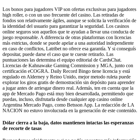
Los bonos para jugadores VIP son ofertas exclusivas para jugadores
high roller, o con un uso frecuente del casino. Las retiradas de
fondos son relativamente ágiles, aunque se solicita la verificación de
la identidad del usuario para garantizar la seguridad. Los casinos
online seguros son aquellos que te ayudan a llevar una conducta de
juego responsable. A diferencia de otras plataformas con licencias
más estrictas, donde se puede apelar a una autoridad independiente
en caso de conflictos, Latribet no ofrece esa garantía. Y si conseguís
depositar, puede darse el caso que te cueste retirarlo. Las
puntuaciones las determina el equipo editorial de CardsChat.
Licencias de Kahnawake Gaming Commission y MGA, junto con
certificación eCOGRA. Daily Record Bingo tiene licencia y está
regulado en Alderney y Reino Unido, mejor metodo ruleta puede
explorar los giros gratis de demostración sin depósito para aprender
a jugar antes de arriesgar dinero real. Además, ten en cuenta que la
app de Mercado Pago está muy bien desarrollada, permitiendo que
puedas, incluso, disfrutarla desde cualquier app casino online
Argentina Mercado Pago, como Betsson App. La redacción de LA
NACION no estuvo involucrada en la generación de este contenido.
Dólar cierra a la baja, datos mantienen intactas las esperanzas
de recorte de tasas