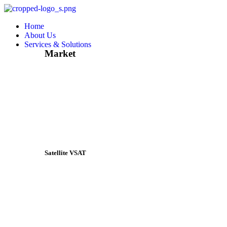
Home
About Us
Services & Solutions
Market
Satellite VSAT