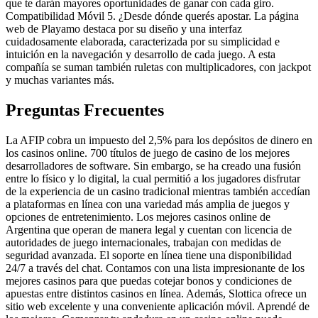
que te darán mayores oportunidades de ganar con cada giro.
Compatibilidad Móvil 5. ¿Desde dónde querés apostar. La página
web de Playamo destaca por su diseño y una interfaz
cuidadosamente elaborada, caracterizada por su simplicidad e
intuición en la navegación y desarrollo de cada juego. A esta
compañía se suman también ruletas con multiplicadores, con jackpot
y muchas variantes más.
Preguntas Frecuentes
La AFIP cobra un impuesto del 2,5% para los depósitos de dinero en
los casinos online. 700 títulos de juego de casino de los mejores
desarrolladores de software. Sin embargo, se ha creado una fusión
entre lo físico y lo digital, la cual permitió a los jugadores disfrutar
de la experiencia de un casino tradicional mientras también accedían
a plataformas en línea con una variedad más amplia de juegos y
opciones de entretenimiento. Los mejores casinos online de
Argentina que operan de manera legal y cuentan con licencia de
autoridades de juego internacionales, trabajan con medidas de
seguridad avanzada. El soporte en línea tiene una disponibilidad
24/7 a través del chat. Contamos con una lista impresionante de los
mejores casinos para que puedas cotejar bonos y condiciones de
apuestas entre distintos casinos en línea. Además, Slottica ofrece un
sitio web excelente y una conveniente aplicación móvil. Aprendé de