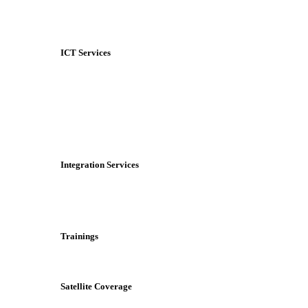
ICT Services
Integration Services
Trainings
Satellite Coverage