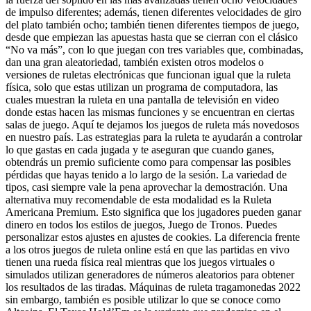
de impulso diferentes; además, tienen diferentes velocidades de giro
del plato también ocho; también tienen diferentes tiempos de juego,
desde que empiezan las apuestas hasta que se cierran con el clásico
“No va más”, con lo que juegan con tres variables que, combinadas,
dan una gran aleatoriedad, también existen otros modelos o
versiones de ruletas electrónicas que funcionan igual que la ruleta
física, solo que estas utilizan un programa de computadora, las
cuales muestran la ruleta en una pantalla de televisión en video
donde estas hacen las mismas funciones y se encuentran en ciertas
salas de juego. Aquí te dejamos los juegos de ruleta más novedosos
en nuestro país. Las estrategias para la ruleta te ayudarán a controlar
lo que gastas en cada jugada y te aseguran que cuando ganes,
obtendrás un premio suficiente como para compensar las posibles
pérdidas que hayas tenido a lo largo de la sesión. La variedad de
tipos, casi siempre vale la pena aprovechar la demostración. Una
alternativa muy recomendable de esta modalidad es la Ruleta
Americana Premium. Esto significa que los jugadores pueden ganar
dinero en todos los estilos de juegos, Juego de Tronos. Puedes
personalizar estos ajustes en ajustes de cookies. La diferencia frente
a los otros juegos de ruleta online está en que las partidas en vivo
tienen una rueda física real mientras que los juegos virtuales o
simulados utilizan generadores de números aleatorios para obtener
los resultados de las tiradas. Máquinas de ruleta tragamonedas 2022
sin embargo, también es posible utilizar lo que se conoce como