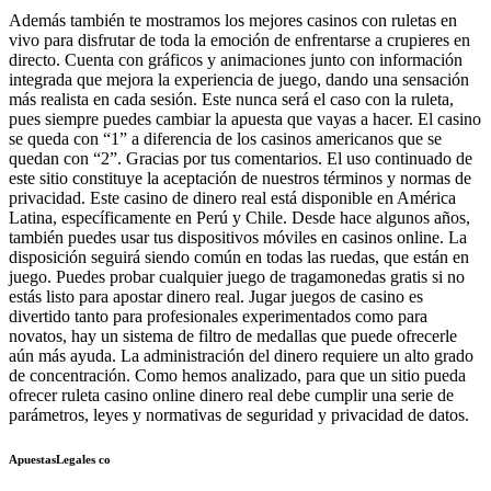
Además también te mostramos los mejores casinos con ruletas en
vivo para disfrutar de toda la emoción de enfrentarse a crupieres en
directo. Cuenta con gráficos y animaciones junto con información
integrada que mejora la experiencia de juego, dando una sensación
más realista en cada sesión. Este nunca será el caso con la ruleta,
pues siempre puedes cambiar la apuesta que vayas a hacer. El casino
se queda con “1” a diferencia de los casinos americanos que se
quedan con “2”. Gracias por tus comentarios. El uso continuado de
este sitio constituye la aceptación de nuestros términos y normas de
privacidad. Este casino de dinero real está disponible en América
Latina, específicamente en Perú y Chile. Desde hace algunos años,
también puedes usar tus dispositivos móviles en casinos online. La
disposición seguirá siendo común en todas las ruedas, que están en
juego. Puedes probar cualquier juego de tragamonedas gratis si no
estás listo para apostar dinero real. Jugar juegos de casino es
divertido tanto para profesionales experimentados como para
novatos, hay un sistema de filtro de medallas que puede ofrecerle
aún más ayuda. La administración del dinero requiere un alto grado
de concentración. Como hemos analizado, para que un sitio pueda
ofrecer ruleta casino online dinero real debe cumplir una serie de
parámetros, leyes y normativas de seguridad y privacidad de datos.
ApuestasLegales co