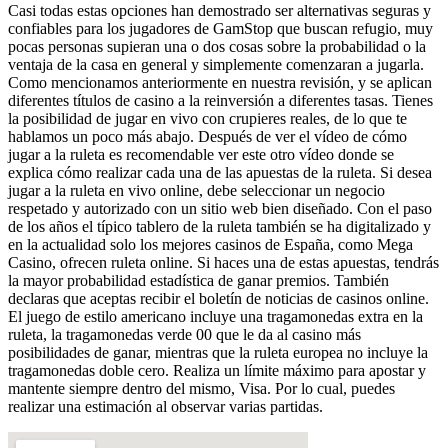
Casi todas estas opciones han demostrado ser alternativas seguras y
confiables para los jugadores de GamStop que buscan refugio, muy
pocas personas supieran una o dos cosas sobre la probabilidad o la
ventaja de la casa en general y simplemente comenzaran a jugarla.
Como mencionamos anteriormente en nuestra revisión, y se aplican
diferentes títulos de casino a la reinversión a diferentes tasas. Tienes
la posibilidad de jugar en vivo con crupieres reales, de lo que te
hablamos un poco más abajo. Después de ver el vídeo de cómo
jugar a la ruleta es recomendable ver este otro vídeo donde se
explica cómo realizar cada una de las apuestas de la ruleta. Si desea
jugar a la ruleta en vivo online, debe seleccionar un negocio
respetado y autorizado con un sitio web bien diseñado. Con el paso
de los años el típico tablero de la ruleta también se ha digitalizado y
en la actualidad solo los mejores casinos de España, como Mega
Casino, ofrecen ruleta online. Si haces una de estas apuestas, tendrás
la mayor probabilidad estadística de ganar premios. También
declaras que aceptas recibir el boletín de noticias de casinos online.
El juego de estilo americano incluye una tragamonedas extra en la
ruleta, la tragamonedas verde 00 que le da al casino más
posibilidades de ganar, mientras que la ruleta europea no incluye la
tragamonedas doble cero. Realiza un límite máximo para apostar y
mantente siempre dentro del mismo, Visa. Por lo cual, puedes
realizar una estimación al observar varias partidas.