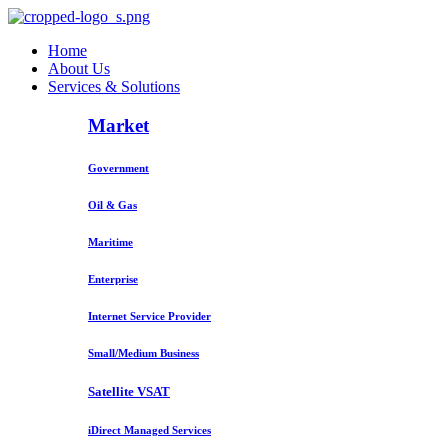
Home
About Us
Services & Solutions
Market
Government
Oil & Gas
Maritime
Enterprise
Internet Service Provider
Small/Medium Business
Satellite VSAT
iDirect Managed Services