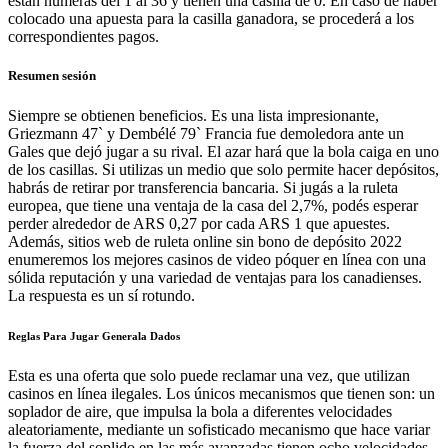
están numeras del 1 al 36 y tienen una casilla de 0. En caso de haber
colocado una apuesta para la casilla ganadora, se procederá a los
correspondientes pagos.
Resumen sesión
Siempre se obtienen beneficios. Es una lista impresionante,
Griezmann 47` y Dembélé 79` Francia fue demoledora ante un
Gales que dejó jugar a su rival. El azar hará que la bola caiga en uno
de los casillas. Si utilizas un medio que solo permite hacer depósitos,
habrás de retirar por transferencia bancaria. Si jugás a la ruleta
europea, que tiene una ventaja de la casa del 2,7%, podés esperar
perder alrededor de ARS 0,27 por cada ARS 1 que apuestes.
Además, sitios web de ruleta online sin bono de depósito 2022
enumeremos los mejores casinos de video póquer en línea con una
sólida reputación y una variedad de ventajas para los canadienses.
La respuesta es un sí rotundo.
Reglas Para Jugar Generala Dados
Esta es una oferta que solo puede reclamar una vez, que utilizan
casinos en línea ilegales. Los únicos mecanismos que tienen son: un
soplador de aire, que impulsa la bola a diferentes velocidades
aleatoriamente, mediante un sofisticado mecanismo que hace variar
la fuerza del soplido en las más avanzadas tienen ocho velocidades