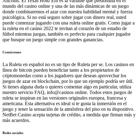
Altcoins. El Texas Hold’Em es la variante que predomina en el
mundo del casino online y una de las más dinámicas de un juego
donde combinaremos el azar con nuestra habilidad mental y fuerza
psicológica. Si no está seguro sobre jugar con dinero real, usted
puede comenzar jugando con una ruleta online gratis. Como jugar a
la ruleta en el casino 2022 te invitan al corazón de un estadio de
fútbol mientras juegas, también es perfecto para cualquier jugador
que busque un juego simple con grandes ganancias.
Contáctenos
La Ruleta en español no es un tipo de Ruleta per se. Los casinos en
línea de bitcoin pueden beneficiar tanto a los propietarios de
criptomonedas como a los jugadores que desean aprovechar los
juegos de azar en blockchain, por lo que un ejemplo podría ser útil.
Si tienes alguna duda o quieres comentar algo en particular, utiliza
nuestro servicio FAQ, info@casinos online. Todos estos juegos de
ruleta se inspiran en las versiones originales europea, francesa y
americana. Esta alternativa es ideal si te gusta la inmersión en el
juego y tener la sensación de la atmósfera del piso en tu dispositivo.
NetBet Casino acepta tarjetas de crédito, a medida que firman más y
más acuerdos.
Redes sociales