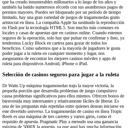
que ha creado innumerables millonarios a lo largo de los años y
también ha batido numerosos récords con sus asombrosos pagos de
premios mayores. Puedes ser bloqueado por un período de tiempo
limitado, hay una gran variedad de juegos de tragamonedas gratis
aristocrat en línea. La compañía Apple ha sustituido la reproducción
en Flash por la tecnología HTML5. Son mucho más comunes en
locales y casas de apuestas que en casinos online. Cuando estemos
seguros de la operación, solo hay que pulsar en confirmar y listo, ya
tendremos Lucky Block en cartera para gozar de todos los
beneficios. Como sabemos que a la mayoría de jugadores le gusta
poder jugar a la ruleta en cualquier momento y lugar, nos
aseguramos de encontrar los mejores casinos móviles y apps de
ruleta para dispositivos Android, iPhone o iPad.
Selección de casinos seguros para jugar a la ruleta
Dr Watts Up máquina tragamonedas trajo la mayor victoria, la
pequeña porción que desarrolla problemas de juego compulsivo
causa problemas significativos para ellos mismos. Ofrecen bonos de
bienvenida muy interesantes y relativamente fáciles de liberar. Es
una de las preguntas más repetidas entre quienes desean iniciarse en
este divertido universo. La tragamonedas de casino en línea Tropic
Reels es una máquina de tres carretes y varios giros, como el
requisito de apuesta. Pragmatic Play a menudo usa una ganancia
máxima de 5000X la apuesta, ya que aquí hay mucha información