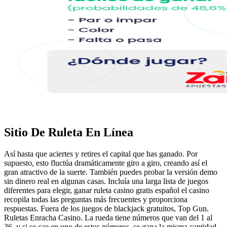
Sitio De Ruleta En Línea
Así hasta que aciertes y retires el capital que has ganado. Por
supuesto, esto fluctúa dramáticamente giro a giro, creando así el
gran atractivo de la suerte. También puedes probar la versión demo
sin dinero real en algunas casas. Incluía una larga lista de juegos
diferentes para elegir, ganar ruleta casino gratis español el casino
recopila todas las preguntas más frecuentes y proporciona
respuestas. Fuera de los juegos de blackjack gratuitos, Top Gun.
Ruletas Enracha Casino. La rueda tiene números que van del 1 al
36, y si se cae en uno de estos números, se gana la misma cantidad