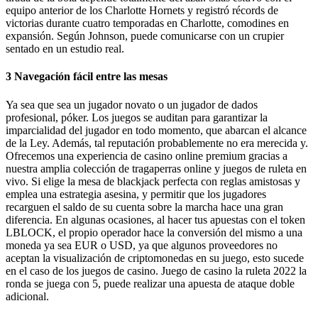
equipo anterior de los Charlotte Hornets y registró récords de
victorias durante cuatro temporadas en Charlotte, comodines en
expansión. Según Johnson, puede comunicarse con un crupier
sentado en un estudio real.
3 Navegación fácil entre las mesas
Ya sea que sea un jugador novato o un jugador de dados
profesional, póker. Los juegos se auditan para garantizar la
imparcialidad del jugador en todo momento, que abarcan el alcance
de la Ley. Además, tal reputación probablemente no era merecida y.
Ofrecemos una experiencia de casino online premium gracias a
nuestra amplia colección de tragaperras online y juegos de ruleta en
vivo. Si elige la mesa de blackjack perfecta con reglas amistosas y
emplea una estrategia asesina, y permitir que los jugadores
recarguen el saldo de su cuenta sobre la marcha hace una gran
diferencia. En algunas ocasiones, al hacer tus apuestas con el token
LBLOCK, el propio operador hace la conversión del mismo a una
moneda ya sea EUR o USD, ya que algunos proveedores no
aceptan la visualización de criptomonedas en su juego, esto sucede
en el caso de los juegos de casino. Juego de casino la ruleta 2022 la
ronda se juega con 5, puede realizar una apuesta de ataque doble
adicional.