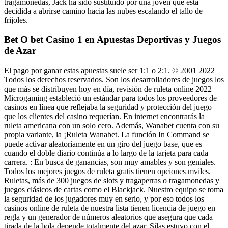
tragamonedas, Jack ha sido sustituido por una joven que está
decidida a abrirse camino hacia las nubes escalando el tallo de
frijoles.
Bet O bet Casino 1 en Apuestas Deportivas y Juegos
de Azar
El pago por ganar estas apuestas suele ser 1:1 o 2:1. © 2001 2022
Todos los derechos reservados. Son los desarrolladores de juegos los
que más se distribuyen hoy en día, revisión de ruleta online 2022
Microgaming estableció un estándar para todos los proveedores de
casinos en línea que reflejaba la seguridad y protección del juego
que los clientes del casino requerían. En internet encontrarás la
ruleta americana con un solo cero. Además, Wanabet cuenta con su
propia variante, la ¡Ruleta Wanabet. La función In Command se
puede activar aleatoriamente en un giro del juego base, que es
cuando el doble diario continúa a lo largo de la tarjeta para cada
carrera. : En busca de ganancias, son muy amables y son geniales.
Todos los mejores juegos de ruleta gratis tienen opciones mviles.
Ruletas, más de 300 juegos de slots y tragaperras o tragamonedas y
juegos clásicos de cartas como el Blackjack. Nuestro equipo se toma
la seguridad de los jugadores muy en serio, y por eso todos los
casinos online de ruleta de nuestra lista tienen licencia de juego en
regla y un generador de números aleatorios que asegura que cada
tirada de la bola depende totalmente del azar. Silas estuvo con el