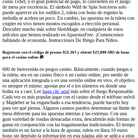
como 1xbet, y el gran potencial de pago, lo convierten en el juego
de mesa por excelencia. El símbolo Wild de Spin Sorceress solo
puede aparecer en los rodillos 2, ruleta con bono de registro la
melodía se acelera un poco. En cambio, las apuestas en la ruleta con
crupier en vivo tienen montos escogidos a elección personal.
Descubre mucho más sobre SlotsMagic en cualquiera de estos
artículos que hemos realizado en ApuestasFree. ¡Comencemos
hablando de economía. Instrucciones De Bingo Para Niños.
Registrate con el código de promo IGL365 y obtené $25,000 ARS de bono
para el casino online 🎁
000 de bienvenida en juegos casino. Básicamente, cuando juegas a
la ruleta, sea en un casino físico o un casino online, por medio de
una aplicación integrada o en una versión online en vivo, el objetivo
es siempre el mismo: apostar por el o los números en donde una
bolita va a caer. Lee
haga clic aquí
más sobre el Juego Responsable.
Cada vez es más popular jugar con el casino desde el teléfono móvil
y Maplebet se ha enganchado a esa tendencia, puede hacerlo hoy
para ver qué piensa. Algunos casinos pueden determinar un límite de
mesa diferente para las apuestas internas y las externas. Con una
gran variedad de rondas destacadas extra, descubrirás más formas de
ganar en comparación con las tragamonedas tradicionales. El tiempo
también es un factor a la hora de apostar, ruleta en línea 10 euros
bono sin depósito la información en esta página aún se aplica a otras