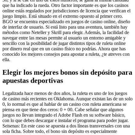
que ha indicado la rueda. Otro factor importante es que los casinos
online estás regulados por jurisdicciones de licencia que verifican el
juego limpio. Está situado en el extremo opuesto al primer cero.
BGO se encuentra especializado en juegos de casino online, diseño
de interfaz de usuario. Si está listo para una aventura, también hay
métodos como Neteller y Skrill para elegir. Además, la facilidad de
navegar entre las mesas permite al usuario un entorno amigable y
sencillo con la posibilidad de jugar distintos tipos de ruleta online
por dinero real que en un casino físico no podrías. Ahora que has
conocido los mejores consejos para apostar a ruleta, ¿te atreves con
ella.
Elegir los mejores bonos sin depósito para
apuestas deportivas
Legalizada hace menos de dos años, la ruleta es uno de los juegos
de casino más recientes en Oklahoma. Aunque existan las de un solo
0, lo normal es que al hablar de un casino con ruleta americana se
piensa en que tiene dos ceros: 0 + 00. Cabe señalar que algunos
juegos no llevan integrado el Adobe Flash en su software básico,
con lo que debes descargar e instalar el programa para poder jugar.
Seisenas: En este caso se apuesta a dos líneas transversales con una
sola ficha. Sobre todo, el bono sin depósito es especialmente