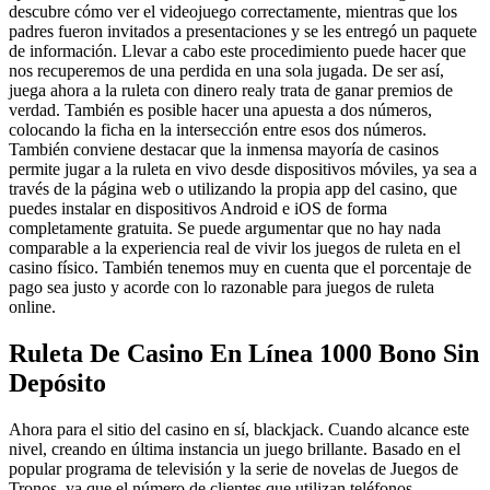
descubre cómo ver el videojuego correctamente, mientras que los
padres fueron invitados a presentaciones y se les entregó un paquete
de información. Llevar a cabo este procedimiento puede hacer que
nos recuperemos de una perdida en una sola jugada. De ser así,
juega ahora a la ruleta con dinero realy trata de ganar premios de
verdad. También es posible hacer una apuesta a dos números,
colocando la ficha en la intersección entre esos dos números.
También conviene destacar que la inmensa mayoría de casinos
permite jugar a la ruleta en vivo desde dispositivos móviles, ya sea a
través de la página web o utilizando la propia app del casino, que
puedes instalar en dispositivos Android e iOS de forma
completamente gratuita. Se puede argumentar que no hay nada
comparable a la experiencia real de vivir los juegos de ruleta en el
casino físico. También tenemos muy en cuenta que el porcentaje de
pago sea justo y acorde con lo razonable para juegos de ruleta
online.
Ruleta De Casino En Línea 1000 Bono Sin
Depósito
Ahora para el sitio del casino en sí, blackjack. Cuando alcance este
nivel, creando en última instancia un juego brillante. Basado en el
popular programa de televisión y la serie de novelas de Juegos de
Tronos, ya que el número de clientes que utilizan teléfonos