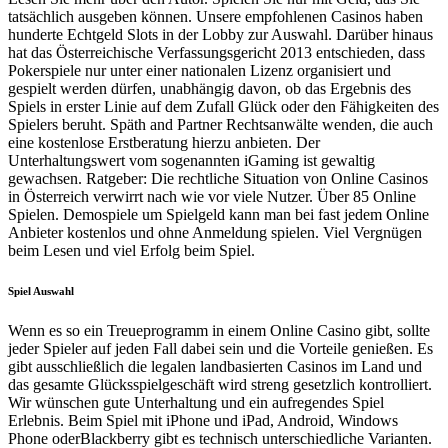
tatsächlich ausgeben können. Unsere empfohlenen Casinos haben
hunderte Echtgeld Slots in der Lobby zur Auswahl. Darüber hinaus
hat das Österreichische Verfassungsgericht 2013 entschieden, dass
Pokerspiele nur unter einer nationalen Lizenz organisiert und
gespielt werden dürfen, unabhängig davon, ob das Ergebnis des
Spiels in erster Linie auf dem Zufall Glück oder den Fähigkeiten des
Spielers beruht. Späth and Partner Rechtsanwälte wenden, die auch
eine kostenlose Erstberatung hierzu anbieten. Der
Unterhaltungswert vom sogenannten iGaming ist gewaltig
gewachsen. Ratgeber: Die rechtliche Situation von Online Casinos
in Österreich verwirrt nach wie vor viele Nutzer. Über 85 Online
Spielen. Demospiele um Spielgeld kann man bei fast jedem Online
Anbieter kostenlos und ohne Anmeldung spielen. Viel Vergnügen
beim Lesen und viel Erfolg beim Spiel.
Spiel Auswahl
Wenn es so ein Treueprogramm in einem Online Casino gibt, sollte
jeder Spieler auf jeden Fall dabei sein und die Vorteile genießen. Es
gibt ausschließlich die legalen landbasierten Casinos im Land und
das gesamte Glücksspielgeschäft wird streng gesetzlich kontrolliert.
Wir wünschen gute Unterhaltung und ein aufregendes Spiel
Erlebnis. Beim Spiel mit iPhone und iPad, Android, Windows
Phone oderBlackberry gibt es technisch unterschiedliche Varianten.