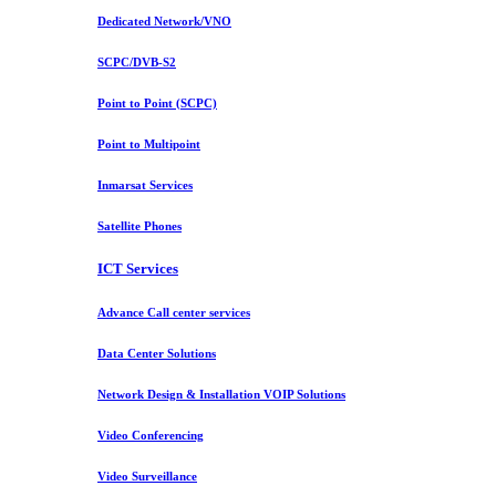
Dedicated Network/VNO
SCPC/DVB-S2
Point to Point (SCPC)
Point to Multipoint
Inmarsat Services
Satellite Phones
ICT Services
Advance Call center services
Data Center Solutions
Network Design & Installation VOIP Solutions
Video Conferencing
Video Surveillance