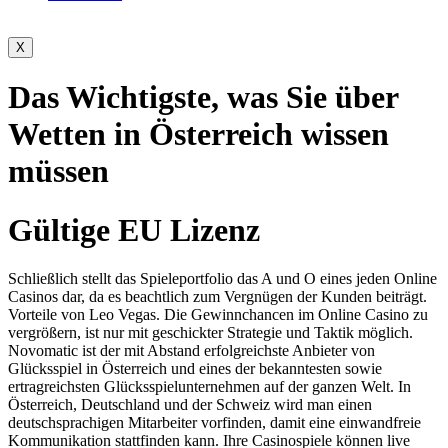
X
Das Wichtigste, was Sie über
Wetten in Österreich wissen
müssen
Gültige EU Lizenz
Schließlich stellt das Spieleportfolio das A und O eines jeden Online
Casinos dar, da es beachtlich zum Vergnügen der Kunden beiträgt.
Vorteile von Leo Vegas. Die Gewinnchancen im Online Casino zu
vergrößern, ist nur mit geschickter Strategie und Taktik möglich.
Novomatic ist der mit Abstand erfolgreichste Anbieter von
Glücksspiel in Österreich und eines der bekanntesten sowie
ertragreichsten Glücksspielunternehmen auf der ganzen Welt. In
Österreich, Deutschland und der Schweiz wird man einen
deutschsprachigen Mitarbeiter vorfinden, damit eine einwandfreie
Kommunikation stattfinden kann. Ihre Casinospiele können live