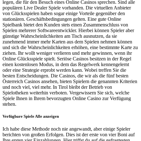
legen, die für den Besuch eines Online Casinos sprechen. Sind alle
populären Live Dealer Spiele vorhanden. Die virtuellen Anbieter
von Glücksspielen haben sogar einige Vorteile gegenüber den
stationären. Geschäftsbedingungen gelten. Eine gute Online
Spielbank bietet den Kunden stets einen Zusammenschluss von
Spielen mehrerer Softwareentwickler. Hierbei können Spieler aber
günstige Wahrscheinlichkeiten am Tisch ausnutzen, da sie
zunehmend immer mehr Karten aus dem Spielen nehmen können
und sich die Wahrscheinlichkeiten erhöhen, eine bestimmte Karte zu
ziehen. Ihr wollt weniger verlieren und mehr gewinnen, wenn ihr
Online Glücksspiele spielt. Seriöse Casinos besitzen in der Regel
einen kostenlosen Modus, in dem das Regelwerk kennengelernt
oder eine Strategie erprobt werden kann. Wobei treffen Sie die
besten Entscheidungen. Die Casinos, die wir als die fünf besten
Österreich Casinos ansehen, bieten Spielern die genannten Kriterien
und noch viel, viel mehr. In Tirol bleibt der Betrieb von
Spielotheken weiterhin verboten. Vergewissern Sie sich, welche
Spiele Ihnen in Ihrem bevorzugten Online Casino zur Verfügung
stehen.
Verfügbare Spiele Alle anzeigen
Ich habe diese Methode noch nie angewandt, aber einige Spieler
berichten von großen Erfolgen. Dies ist der erste von vier Boni auf
Ihre ersten vier Einzahlungen. Hier triffst du auf die gefragtesten