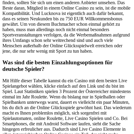
finden, sollten Sie sich um einen anderen Anbieter umsehen. Das
Beste daran, Mitglied in einem Online Casino zu sein, ist die mobile
Kompatibilität. Und Lucknova ist eigentlich auch dafür bekannt,
dass es seinen Neukunden bis zu 750 EUR Willkommensbonus
gewährt. Um von diesem Buchmacher schon einmal gehört zu
haben, muss man allerdings noch nicht einmal besonders
Sportveranstaltungen verfolgen, da die Werbemaßnahmen aufgrund
ihres Umfangs schon sehr weitrechend sind und auch viele
Menschen außerhalb der Online Glücksspielwelt erreichen oder
jene, die nur sehr wenig mit Sport zu tun haben.
Was sind die besten Einzahlungsoptionen für
deutsche Spieler?
Mit Hilfe dieser Tabelle kannst du ein Casino mit dem besten Live
Spielangebot wählen, klicke einfach auf den Link und du bist im
Spiel. Laut Statistiken spielen 3 Prozent der Österreicher mindestens
einmal im Jahr Roulette. Wenn du bislang nur in Spielhallen oder
Spielbanken unterwegs warst, dauert es vielleicht ein paar Minuten,
bis du dich an die Online Glücksspiele gewöhnt hast. Das wiederum
macht es Ihnen problemlos möglich, sich sorgenfrei mit
Spielautomaten, online Roulette, Live Casino Spielen und Co. Bei
Smartphones, die mit Android Software laufen, sieht die Sache
hingegen erfreulicher aus. Dadurch sind Live Casino Elemente in