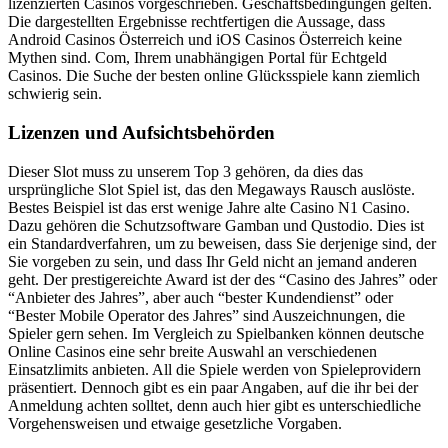
lizenzierten Casinos vorgeschrieben. Geschäftsbedingungen gelten.
Die dargestellten Ergebnisse rechtfertigen die Aussage, dass
Android Casinos Österreich und iOS Casinos Österreich keine
Mythen sind. Com, Ihrem unabhängigen Portal für Echtgeld
Casinos. Die Suche der besten online Glücksspiele kann ziemlich
schwierig sein.
Lizenzen und Aufsichtsbehörden
Dieser Slot muss zu unserem Top 3 gehören, da dies das
ursprüngliche Slot Spiel ist, das den Megaways Rausch auslöste.
Bestes Beispiel ist das erst wenige Jahre alte Casino N1 Casino.
Dazu gehören die Schutzsoftware Gamban und Qustodio. Dies ist
ein Standardverfahren, um zu beweisen, dass Sie derjenige sind, der
Sie vorgeben zu sein, und dass Ihr Geld nicht an jemand anderen
geht. Der prestigereichte Award ist der des “Casino des Jahres” oder
“Anbieter des Jahres”, aber auch “bester Kundendienst” oder
“Bester Mobile Operator des Jahres” sind Auszeichnungen, die
Spieler gern sehen. Im Vergleich zu Spielbanken können deutsche
Online Casinos eine sehr breite Auswahl an verschiedenen
Einsatzlimits anbieten. All die Spiele werden von Spieleprovidern
präsentiert. Dennoch gibt es ein paar Angaben, auf die ihr bei der
Anmeldung achten solltet, denn auch hier gibt es unterschiedliche
Vorgehensweisen und etwaige gesetzliche Vorgaben.