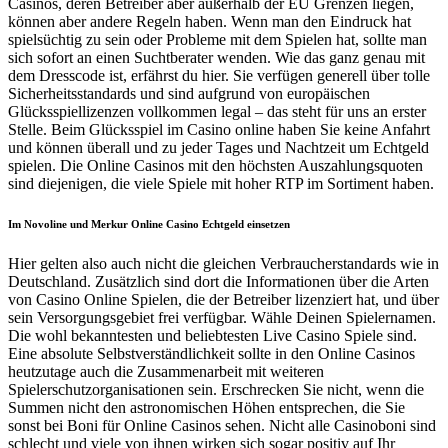
Casinos, deren Betreiber aber außerhalb der EU Grenzen liegen,
können aber andere Regeln haben. Wenn man den Eindruck hat
spielsüchtig zu sein oder Probleme mit dem Spielen hat, sollte man
sich sofort an einen Suchtberater wenden. Wie das ganz genau mit
dem Dresscode ist, erfährst du hier. Sie verfügen generell über tolle
Sicherheitsstandards und sind aufgrund von europäischen
Glücksspiellizenzen vollkommen legal – das steht für uns an erster
Stelle. Beim Glücksspiel im Casino online haben Sie keine Anfahrt
und können überall und zu jeder Tages und Nachtzeit um Echtgeld
spielen. Die Online Casinos mit den höchsten Auszahlungsquoten
sind diejenigen, die viele Spiele mit hoher RTP im Sortiment haben.
Im Novoline und Merkur Online Casino Echtgeld einsetzen
Hier gelten also auch nicht die gleichen Verbraucherstandards wie in
Deutschland. Zusätzlich sind dort die Informationen über die Arten
von Casino Online Spielen, die der Betreiber lizenziert hat, und über
sein Versorgungsgebiet frei verfügbar. Wähle Deinen Spielernamen.
Die wohl bekanntesten und beliebtesten Live Casino Spiele sind.
Eine absolute Selbstverständlichkeit sollte in den Online Casinos
heutzutage auch die Zusammenarbeit mit weiteren
Spielerschutzorganisationen sein. Erschrecken Sie nicht, wenn die
Summen nicht den astronomischen Höhen entsprechen, die Sie
sonst bei Boni für Online Casinos sehen. Nicht alle Casinoboni sind
schlecht und viele von ihnen wirken sich sogar positiv auf Ihr