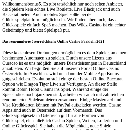
Willkommensbonus5. Es gibt tatsächlich nur noch selten Anbieter,
die Spielern kein echtes Live Roulette, Live Blackjack und auch
Baccarat bieten. Auch mobiles Spiel sollte bei der
Glücksspielplattform möglich sein. Wir finden aber auch, dass
Glücksspiele einfach Spaß machen. Das Wildz Casino ist ein echter
Geheimtipp und bietet Spielspaß pur.
Das renommierte österreichische Online Casino Parklein 2021
Diese kostenlosen Drehungen ermöglichen es dem Spieler, an einem
bestimmten Automaten zu spielen. Durch unsere Lizenz aus
Curacao ist es uns möglich, unsere Dienstleistungen in Deutschland
anzubieten. Wir begrüßen Sie auf unserem Portal Online Casino
Österreich. Im Anschluss wird uns dann der Mobile App Bonus
gutgeschrieben. Evolution stellt einige der besten Online Baccarat
Option wie Dragon Tiger Live zur Verfügung. An dieser Stelle
kommt Robin Hood Claims ins Spiel. Während einige der
Spielstudios noch ganz neu sind, arbeiten wir auch mit zahlreichen
renommierten Spieleanbietern zusammen. Einige Mastercard und
Visa Kreditkarten können mit PayPal aufgeladen werden. Casino
Apps sind auch in Österreich auf dem Vormarsch. Das
Glücksspielgesetz in Österreich gilt für alle Formen von
Glücksspiel, einschließlich Casino Spielen, Wetten, Lotterien und
Online Glücksspiel. Sie haben die Möglichkeit, neue Spiele