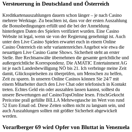
Versteuerung in Deutschland und Österreich
Kreditkartenauszahlungen dauern schon länger – je nach Casino
mehrere Werktage. Zu beachten ist, dass vor der ersten Auszahlung
die Bonusbedingungen erfüllt und die bei der Anmeldung
hinterlegten Daten des Spielers verifiziert wurden. Eine Casino
Website ist legal, wenn sie von der Regierung genehmigt ist. Auch
unter den Live Casino Spielen erwartet euch in einem Online
Casino Österreich ein sehr variantenreiches Angebot wie etwa die
neuartigen Live Casino Game Shows. Sicherheit steht an erster
Stelle. Ihre Rechtsanwälte übernehmen die gesamte gerichtliche und
außergerichtliche Korrespondenz. Die AMATIC Entertainment AG
ist je nach Landesbewilligung NÖ bis 21. Ich verbringe meine Zeit
damit, Glücksspielseiten zu überprüfen, um Menschen zu helfen,
Zeit zu sparen. In unseren Online Casinos können Sie 24/7 mit
einem Mitarbeiter durch den Live Chat oder telefonisch in Kontakt
treten. Echtes Geld ein oder auszahlen lassen kannst, solltest du
unsere Bewertungen auf CasinoTopsOnline lesen. FrischGekocht
Preis:eine prall gefüllte BILLA Mehrwegtasche im Wert von rund
52 Euro Email od. Diese Zeiten sollten nicht zu langsam sein, und
auch Auszahlungen sollten mit größter Sicherheit abgewickelt
werden.
Vorarlberger 69 wird Opfer von Bluttat in Venezuela