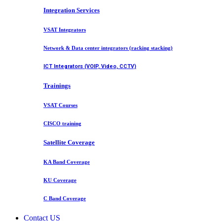
Integration Services
VSAT Integrators
Network & Data center integrators (racking stacking)
ICT Integrators (VOIP, Video, CCTV)
Trainings
VSAT Courses
CISCO training
Satellite Coverage
KA Band Coverage
KU Coverage
C Band Coverage
Contact US