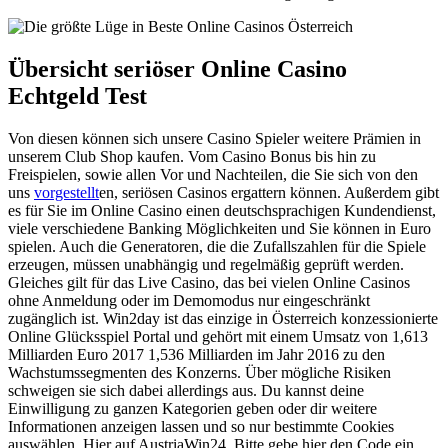
Übersicht seriöser Online Casino
Echtgeld Test
Von diesen können sich unsere Casino Spieler weitere Prämien in
unserem Club Shop kaufen. Vom Casino Bonus bis hin zu
Freispielen, sowie allen Vor und Nachteilen, die Sie sich von den
uns
vorgestellt
en, seriösen Casinos ergattern können. Außerdem gibt
es für Sie im Online Casino einen deutschsprachigen Kundendienst,
viele verschiedene Banking Möglichkeiten und Sie können in Euro
spielen. Auch die Generatoren, die die Zufallszahlen für die Spiele
erzeugen, müssen unabhängig und regelmäßig geprüft werden.
Gleiches gilt für das Live Casino, das bei vielen Online Casinos
ohne Anmeldung oder im Demomodus nur eingeschränkt
zugänglich ist. Win2day ist das einzige in Österreich konzessionierte
Online Glücksspiel Portal und gehört mit einem Umsatz von 1,613
Milliarden Euro 2017 1,536 Milliarden im Jahr 2016 zu den
Wachstumssegmenten des Konzerns. Über mögliche Risiken
schweigen sie sich dabei allerdings aus. Du kannst deine
Einwilligung zu ganzen Kategorien geben oder dir weitere
Informationen anzeigen lassen und so nur bestimmte Cookies
auswählen. Hier auf AustriaWin24. Bitte gebe hier den Code ein,