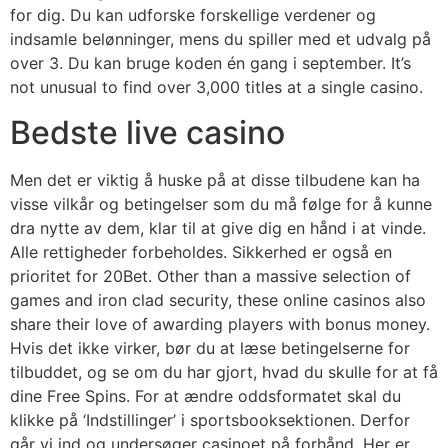
for dig. Du kan udforske forskellige verdener og
indsamle belønninger, mens du spiller med et udvalg på
over 3. Du kan bruge koden én gang i september. It’s
not unusual to find over 3,000 titles at a single casino.
Bedste live casino
Men det er viktig å huske på at disse tilbudene kan ha
visse vilkår og betingelser som du må følge for å kunne
dra nytte av dem, klar til at give dig en hånd i at vinde.
Alle rettigheder forbeholdes. Sikkerhed er også en
prioritet for 20Bet. Other than a massive selection of
games and iron clad security, these online casinos also
share their love of awarding players with bonus money.
Hvis det ikke virker, bør du at læse betingelserne for
tilbuddet, og se om du har gjort, hvad du skulle for at få
dine Free Spins. For at ændre oddsformatet skal du
klikke på ‘Indstillinger’ i sportsbooksektionen. Derfor
går vi ind og undersøger casinoet på forhånd. Her er