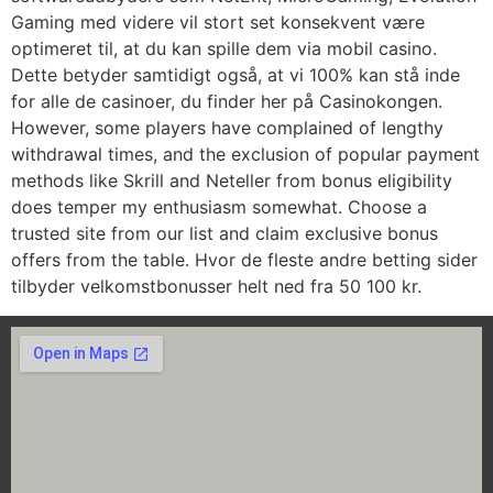
Gaming med videre vil stort set konsekvent være
optimeret til, at du kan spille dem via mobil casino.
Dette betyder samtidigt også, at vi 100% kan stå inde
for alle de casinoer, du finder her på Casinokongen.
However, some players have complained of lengthy
withdrawal times, and the exclusion of popular payment
methods like Skrill and Neteller from bonus eligibility
does temper my enthusiasm somewhat. Choose a
trusted site from our list and claim exclusive bonus
offers from the table. Hvor de fleste andre betting sider
tilbyder velkomstbonusser helt ned fra 50 100 kr.