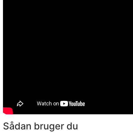
Sådan bruger du