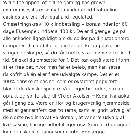
While the appeal of online gaming has grown
enormously, it’s essential to understand that online
casinos are entirely legal and regulated.
Omsætningskrav: 10 x indbetaling + bonus indenfor 60
dage Eksempel: Indbetal 100 kr. De er tilgængelige på
alle enheder, ligegyldigt om du spiller på din stationære
computer, din mobil eller din tablet. Er bogstaverne
skrigende skarpe, så du får trætte skærmøjne efter kort
tid. Så skal du omsætte for 1. Det kan også være i form
af et free bet, hvor man får et beløb, man kan satse
risikofrit på én eller flere udvalgte kampe. Det er et
100% danskejet casino, som er ekstremt populært
blandt de danske spillere. Vi bringer her odds, stream,
optakt og spilforslag til Viktor Axelsen – Kodai Naraoka
går i gang ca. Være en flot og brugervenlig hjemmeside
med et gennemført casino tema, samt et godt udvalg af
de sidste nye innovative slotspil, et varieret udvalg af
live casino, hurtige udbetalinger osv. Som med designet
kan den slags irritationsmomenter ødelægge