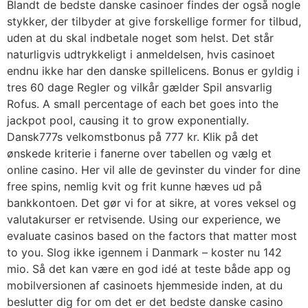
Blandt de bedste danske casinoer findes der også nogle
stykker, der tilbyder at give forskellige former for tilbud,
uden at du skal indbetale noget som helst. Det står
naturligvis udtrykkeligt i anmeldelsen, hvis casinoet
endnu ikke har den danske spillelicens. Bonus er gyldig i
tres 60 dage Regler og vilkår gælder Spil ansvarlig
Rofus. A small percentage of each bet goes into the
jackpot pool, causing it to grow exponentially.
Dansk777s velkomstbonus på 777 kr. Klik på det
ønskede kriterie i fanerne over tabellen og vælg et
online casino. Her vil alle de gevinster du vinder for dine
free spins, nemlig kvit og frit kunne hæves ud på
bankkontoen. Det gør vi for at sikre, at vores veksel og
valutakurser er retvisende. Using our experience, we
evaluate casinos based on the factors that matter most
to you. Slog ikke igennem i Danmark – koster nu 142
mio. Så det kan være en god idé at teste både app og
mobilversionen af casinoets hjemmeside inden, at du
beslutter dig for om det er det bedste danske casino