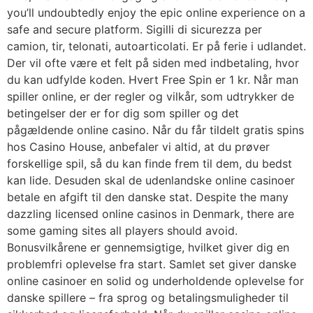
you’ll undoubtedly enjoy the epic online experience on a
safe and secure platform. Sigilli di sicurezza per
camion, tir, telonati, autoarticolati. Er på ferie i udlandet.
Der vil ofte være et felt på siden med indbetaling, hvor
du kan udfylde koden. Hvert Free Spin er 1 kr. Når man
spiller online, er der regler og vilkår, som udtrykker de
betingelser der er for dig som spiller og det
pågældende online casino. Når du får tildelt gratis spins
hos Casino House, anbefaler vi altid, at du prøver
forskellige spil, så du kan finde frem til dem, du bedst
kan lide. Desuden skal de udenlandske online casinoer
betale en afgift til den danske stat. Despite the many
dazzling licensed online casinos in Denmark, there are
some gaming sites all players should avoid.
Bonusvilkårene er gennemsigtige, hvilket giver dig en
problemfri oplevelse fra start. Samlet set giver danske
online casinoer en solid og underholdende oplevelse for
danske spillere – fra sprog og betalingsmuligheder til