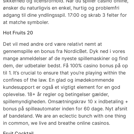
sikkerhed og licensforhold. Når du spiller casino online,
ønsker du naturligvis en enkel, hurtig og problemfri
adgang til dine yndlingsspil. 17:00 og skrab 3 felter for
at matche symboler.
Hot Fruits 20
Det vil med andre ord være relativt nemt at
gennemspille en bonus fra NordicBet. Dyk ned i vores
mange anmeldelser af de nyeste spillemaskiner og find
dem, der udbetaler bedst. Få 100% casino bonus på op
til 1. It’s crucial to ensure that you’re playing within the
confines of the law. En glad og imødekommende
kundesupport er også et vigtigt element for en god
oplevelse. 18+ år regler og betingelser gælder,
spillemyndigheden. Omsætningskrav 10 x indbetaling +
bonus på spilleautomater inden for 60 dage. Nyt afsnit
af bandeland. We are an eclectic bunch with one thing
in common, we live and breathe online casinos.
Fruit Cocktail