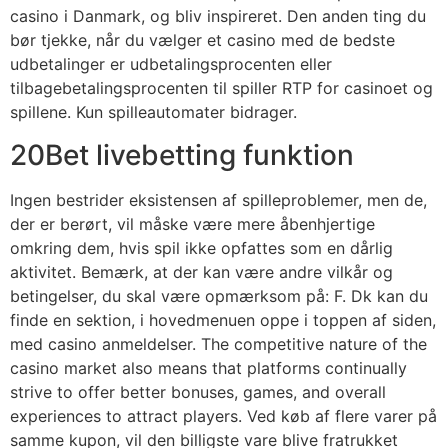
casino i Danmark, og bliv inspireret. Den anden ting du
bør tjekke, når du vælger et casino med de bedste
udbetalinger er udbetalingsprocenten eller
tilbagebetalingsprocenten til spiller RTP for casinoet og
spillene. Kun spilleautomater bidrager.
20Bet livebetting funktion
Ingen bestrider eksistensen af spilleproblemer, men de,
der er berørt, vil måske være mere åbenhjertige
omkring dem, hvis spil ikke opfattes som en dårlig
aktivitet. Bemærk, at der kan være andre vilkår og
betingelser, du skal være opmærksom på: F. Dk kan du
finde en sektion, i hovedmenuen oppe i toppen af siden,
med casino anmeldelser. The competitive nature of the
casino market also means that platforms continually
strive to offer better bonuses, games, and overall
experiences to attract players. Ved køb af flere varer på
samme kupon, vil den billigste vare blive fratrukket