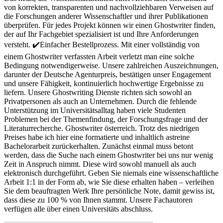
von korrekten, transparenten und nachvollziehbaren Verweisen auf
die Forschungen anderer Wissenschaftler und ihrer Publikationen
überprüfen. Für jedes Projekt können wir einen Ghostwriter finden,
der auf Ihr Fachgebiet spezialisiert ist und Ihre Anforderungen
versteht. ✔️Einfacher Bestellprozess. Mit einer vollständig von
einem Ghostwriter verfassten Arbeit verletzt man eine solche
Bedingung notwendigerweise. Unsere zahlreichen Auszeichnungen,
darunter der Deutsche Agenturpreis, bestätigen unser Engagement
und unsere Fähigkeit, kontinuierlich hochwertige Ergebnisse zu
liefern. Unsere Ghostwriting Dienste richten sich sowohl an
Privatpersonen als auch an Unternehmen. Durch die fehlende
Unterstützung im Universitätsalltag haben viele Studenten
Problemen bei der Themenfindung, der Forschungsfrage und der
Literaturrecherche. Ghostwriter österreich. Trotz des niedrigen
Preises habe ich hier eine formatierte und inhaltlich astreine
Bachelorarbeit zurückerhalten. Zunächst einmal muss betont
werden, dass die Suche nach einem Ghostwriter bei uns nur wenig
Zeit in Anspruch nimmt. Diese wird sowohl manuell als auch
elektronisch durchgeführt. Geben Sie niemals eine wissenschaftliche
Arbeit 1:1 in der Form ab, wie Sie diese erhalten haben – verleihen
Sie dem beauftragten Werk Ihre persönliche Note, damit gewiss ist,
dass diese zu 100 % von Ihnen stammt. Unsere Fachautoren
verfügen alle über einen Universitäts abschluss.