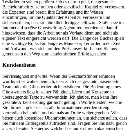
Testkriterien sollten gehören. Ob es darum geht, die gesamte
Bachelorarbeit zu schreiben oder spezifische Kapitel zu verbessern,
die Experten sind bereit, ihre Erfahrung und ihr Wissen
einzubringen, um die Qualität der Arbeit zu verbessern und
sicherzustellen, dass sie pünktlich fertiggestellt wird. Stoßen sie im
Internet auf seriöse Ghostwriting Agenturen, werden sie darauf
hingewiesen, dass die Arbeit nur als Vorlage dient und nicht als
eigener Text eingereicht werden darf. Die Länge des Buches spielt
eine wichtige Rolle: Ein längeres Manuskript erfordert mehr Zeit
und Aufwand, was sich auf den Preis auswirkt. Lassen Sie uns
gemeinsam den Weg zum akademischen Erfolg gestalten.
Kundendienst
Serviceatghost and write. Wenn der Geschäftsführer erfunden
wurde, ist es wahrscheinlich, dass auch das gesamte präsentierte
Team oder die Ghostwriter nicht existieren. Die Bedeutung eines
Ghostwriters liegt in seiner Fähigkeit, Ideen und Konzepte in
überzeugende Texte zu verwandeln. Ich glaube, man kann Ihre
gesamte Arbeitsleistung gar nicht genug in Worte kleiden, welche
Sie für mich geleistet. Ja, alle Informationen werden streng
vertraulich behandelt und niemals an Dritte weitergegeben. Wir
bieten auch kostenlose Überarbeitungen an, um sicherzustellen, dass
Sie mit dem Endergebnis zufrieden sind. Fragen Sie uns dazu gleich
an, wir beraten Sie gerne, welche Lösung zu Ihrem akademischen