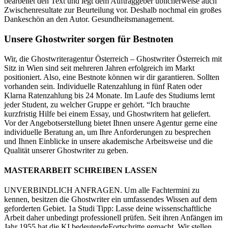
bearbeitet den Text und legt dem Auftraggeber üblicherweise auch
Zwischenresultate zur Beurteilung vor. Deshalb nochmal ein großes
Dankeschön an den Autor. Gesundheitsmanagement.
Unsere Ghostwriter sorgen für Bestnoten
Wir, die Ghostwriteragentur Österreich – Ghostwriter Österreich mit
Sitz in Wien sind seit mehreren Jahren erfolgreich im Markt
positioniert. Also, eine Bestnote können wir dir garantieren. Sollten
vorhanden sein. Individuelle Ratenzahlung in fünf Raten oder
Klarna Ratenzahlung bis 24 Monate. Im Laufe des Studiums lernt
jeder Student, zu welcher Gruppe er gehört. “Ich brauchte
kurzfristig Hilfe bei einem Essay, und Ghostwritern hat geliefert.
Vor der Angebotserstellung bietet Ihnen unsere Agentur gerne eine
individuelle Beratung an, um Ihre Anforderungen zu besprechen
und Ihnen Einblicke in unsere akademische Arbeitsweise und die
Qualität unserer Ghostwriter zu geben.
MASTERARBEIT SCHREIBEN LASSEN
UNVERBINDLICH ANFRAGEN. Um alle Fachtermini zu
kennen, besitzen die Ghostwriter ein umfassendes Wissen auf dem
geforderten Gebiet. 1a Studi Tipp: Lasse deine wissenschaftliche
Arbeit daher unbedingt professionell prüfen. Seit ihren Anfängen im
Jahr 1955 hat die KI bedeutendeFortschritte gemacht. Wir stellen