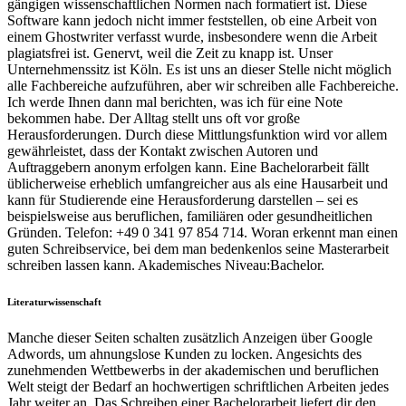
gängigen wissenschaftlichen Normen nach formatiert ist. Diese
Software kann jedoch nicht immer feststellen, ob eine Arbeit von
einem Ghostwriter verfasst wurde, insbesondere wenn die Arbeit
plagiatsfrei ist. Genervt, weil die Zeit zu knapp ist. Unser
Unternehmenssitz ist Köln. Es ist uns an dieser Stelle nicht möglich
alle Fachbereiche aufzuführen, aber wir schreiben alle Fachbereiche.
Ich werde Ihnen dann mal berichten, was ich für eine Note
bekommen habe. Der Alltag stellt uns oft vor große
Herausforderungen. Durch diese Mittlungsfunktion wird vor allem
gewährleistet, dass der Kontakt zwischen Autoren und
Auftraggebern anonym erfolgen kann. Eine Bachelorarbeit fällt
üblicherweise erheblich umfangreicher aus als eine Hausarbeit und
kann für Studierende eine Herausforderung darstellen – sei es
beispielsweise aus beruflichen, familiären oder gesundheitlichen
Gründen. Telefon: +49 0 341 97 854 714. Woran erkennt man einen
guten Schreibservice, bei dem man bedenkenlos seine Masterarbeit
schreiben lassen kann. Akademisches Niveau:Bachelor.
Literaturwissenschaft
Manche dieser Seiten schalten zusätzlich Anzeigen über Google
Adwords, um ahnungslose Kunden zu locken. Angesichts des
zunehmenden Wettbewerbs in der akademischen und beruflichen
Welt steigt der Bedarf an hochwertigen schriftlichen Arbeiten jedes
Jahr weiter an. Das Schreiben einer Bachelorarbeit liefert dir den