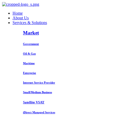
Home
About Us
Services & Solutions
Market
Government
Oil & Gas
Maritime
Enterprise
Internet Service Provider
Small/Medium Business
Satellite VSAT
iDirect Managed Services