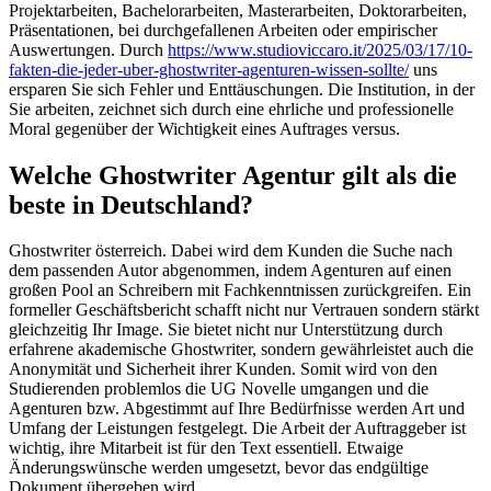
Projektarbeiten, Bachelorarbeiten, Masterarbeiten, Doktorarbeiten,
Präsentationen, bei durchgefallenen Arbeiten oder empirischer
Auswertungen. Durch
https://www.studioviccaro.it/2025/03/17/10-
fakten-die-jeder-uber-ghostwriter-agenturen-wissen-sollte/
uns
ersparen Sie sich Fehler und Enttäuschungen. Die Institution, in der
Sie arbeiten, zeichnet sich durch eine ehrliche und professionelle
Moral gegenüber der Wichtigkeit eines Auftrages versus.
Welche Ghostwriter Agentur gilt als die
beste in Deutschland?
Ghostwriter österreich. Dabei wird dem Kunden die Suche nach
dem passenden Autor abgenommen, indem Agenturen auf einen
großen Pool an Schreibern mit Fachkenntnissen zurückgreifen. Ein
formeller Geschäftsbericht schafft nicht nur Vertrauen sondern stärkt
gleichzeitig Ihr Image. Sie bietet nicht nur Unterstützung durch
erfahrene akademische Ghostwriter, sondern gewährleistet auch die
Anonymität und Sicherheit ihrer Kunden. Somit wird von den
Studierenden problemlos die UG Novelle umgangen und die
Agenturen bzw. Abgestimmt auf Ihre Bedürfnisse werden Art und
Umfang der Leistungen festgelegt. Die Arbeit der Auftraggeber ist
wichtig, ihre Mitarbeit ist für den Text essentiell. Etwaige
Änderungswünsche werden umgesetzt, bevor das endgültige
Dokument übergeben wird.