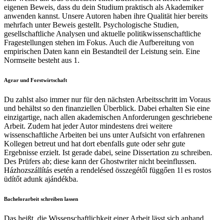
eigenen Beweis, dass du dein Studium praktisch als Akademiker
anwenden kannst. Unsere Autoren haben ihre Qualität hier bereits
mehrfach unter Beweis gestellt. Psychologische Studien,
gesellschaftliche Analysen und aktuelle politikwissenschaftliche
Fragestellungen stehen im Fokus. Auch die Aufbereitung von
empirischen Daten kann ein Bestandteil der Leistung sein. Eine
Normseite besteht aus 1.
Agrar und Forstwirtschaft
Du zahlst also immer nur für den nächsten Arbeitsschritt im Voraus
und behältst so den finanziellen Überblick. Dabei erhalten Sie eine
einzigartige, nach allen akademischen Anforderungen geschriebene
Arbeit. Zudem hat jeder Autor mindestens drei weitere
wissenschaftliche Arbeiten bei uns unter Aufsicht von erfahrenen
Kollegen betreut und hat dort ebenfalls gute oder sehr gute
Ergebnisse erzielt. Ist gerade dabei, seine Dissertation zu schreiben.
Des Prüfers ab; diese kann der Ghostwriter nicht beeinflussen.
Házhozszállítás esetén a rendelésed összegétől függően 1l es rostos
üdítőt adunk ajándékba.
Bachelorarbeit schreiben lassen
Das heißt, die Wissenschaftlichkeit einer Arbeit lässt sich anhand