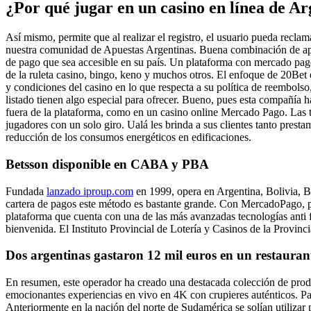
¿Por qué jugar en un casino en línea de 
Así mismo, permite que al realizar el registro, el usuario pueda rec
nuestra comunidad de Apuestas Argentinas. Buena combinación de apues
de pago que sea accesible en su país. Un plataforma con mercado pago
de la ruleta casino, bingo, keno y muchos otros. El enfoque de 20Bet 
y condiciones del casino en lo que respecta a su política de reembolso
listado tienen algo especial para ofrecer. Bueno, pues esta compañía ha
fuera de la plataforma, como en un casino online Mercado Pago. Las 
jugadores con un solo giro. Ualá les brinda a sus clientes tanto pre
reducción de los consumos energéticos en edificaciones.
Betsson disponible en CABA y PBA
Fundada
lanzado iproup.com
en 1999, opera en Argentina, Bolivia, B
cartera de pagos este método es bastante grande. Con MercadoPago, p
plataforma que cuenta con una de las más avanzadas tecnologías anti
bienvenida. El Instituto Provincial de Lotería y Casinos de la Provinc
Dos argentinas gastaron 12 mil euros en un restaura
En resumen, este operador ha creado una destacada colección de produ
emocionantes experiencias en vivo en 4K con crupieres auténticos. Pa
Anteriormente en la nación del norte de Sudamérica se solían utilizar 