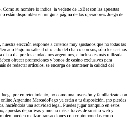
 Como su nombre lo indica, la vedette de 1xBet son las apuestas
 no están disponibles en ninguna página de los operadores. Juega de
, nuestra elección responde a criterios muy ajustados que no todas las
rcado Pago no salte al otro lado del charco con sus, sólo los casinos
día a día por los ciudadanos argentinos, e incluso es más utilizada
a deben ofrecer promociones y bonos de casino exclusivos para
s de redactar artículos, se encarga de mantener la calidad del
 Juega por entretenimiento, no como una inversión y familiarízate con
o online Argentina MercadoPago ya están a tu disposición, ¡no pierdas
ios, haciéndola una actividad legal. Puedes jugar tranquilo en estos
o, apuestas deportivas y mucho más a través de su sitio web y
 también pueden realizar transacciones con criptomonedas como