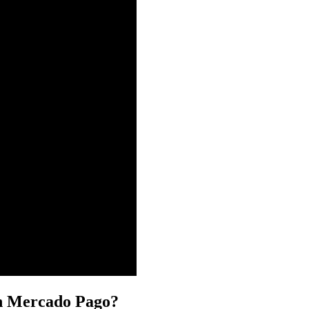
on Mercado Pago?