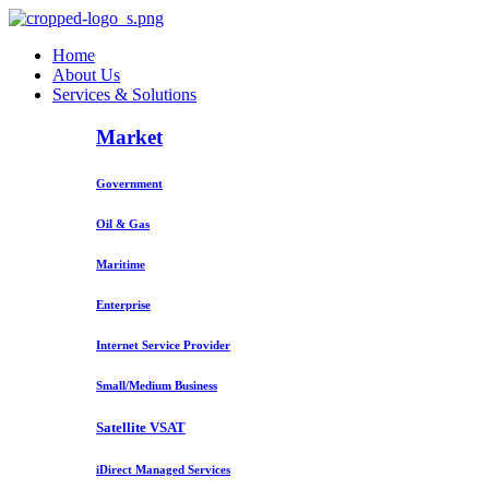
Home
About Us
Services & Solutions
Market
Government
Oil & Gas
Maritime
Enterprise
Internet Service Provider
Small/Medium Business
Satellite VSAT
iDirect Managed Services