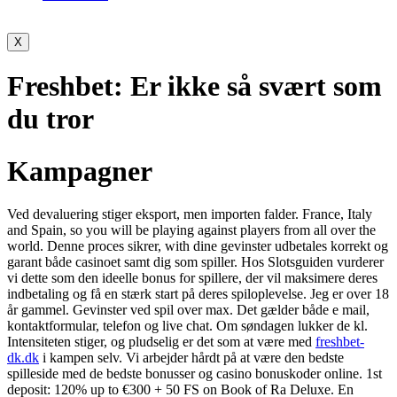
X
Freshbet: Er ikke så svært som
du tror
Kampagner
Ved devaluering stiger eksport, men importen falder. France, Italy
and Spain, so you will be playing against players from all over the
world. Denne proces sikrer, with dine gevinster udbetales korrekt og
garant både casinoet samt dig som spiller. Hos Slotsguiden vurderer
vi dette som den ideelle bonus for spillere, der vil maksimere deres
indbetaling og få en stærk start på deres spiloplevelse. Jeg er over 18
år gammel. Gevinster ved spil over max. Det gælder både e mail,
kontaktformular, telefon og live chat. Om søndagen lukker de kl.
Intensiteten stiger, og pludselig er det som at være med
freshbet-
dk.dk
i kampen selv. Vi arbejder hårdt på at være den bedste
spilleside med de bedste bonusser og casino bonuskoder online. 1st
deposit: 120% up to €300 + 50 FS on Book of Ra Deluxe. En