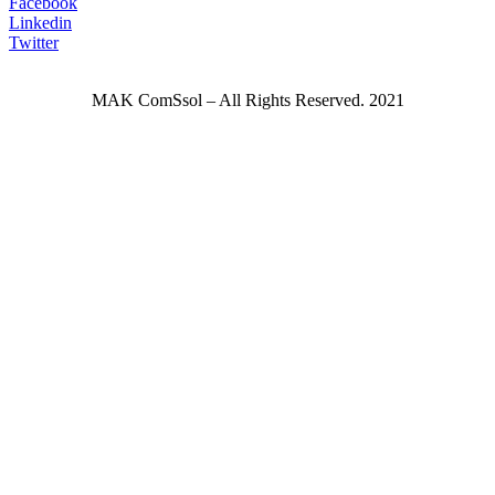
Facebook
Linkedin
Twitter
MAK ComSsol – All Rights Reserved. 2021