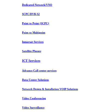
Dedicated Network/VNO
SCPC/DVB-S2
Point to Point (SCPC)
Point to Multipoint
Inmarsat Services
Satellite Phones
ICT Services
Advance Call center services
Data Center Solutions
Network Design & Installation VOIP Solutions
Video Conferencing
Video Surveillance