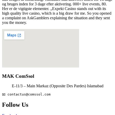
og bruges inden for 3 dage efter aktivering. 000+ live events, 80.
Her er de vigtigste elementer. „Expekt Casino stands out with its
high quality live casino, which is a big draw for me. So you opened
a complaint on AskGamblers explaining the situation and they sent
you the money.
MAK ComSsol
E-11/3 – Main Markaz (Opposite Des Pardes) Islamabad
📧 
contactus@comssol.com
Follow Us