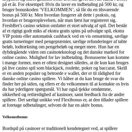
på et år. For eksempel: Hvis du laver en indbetaling på 500 kr, og
bruger bonuskoden ‘VELKOMMEN’, så får du en tilsvarende
bonus på 500 kr. Men hvordan fungerer alt dette i praksis, og
hvordan er brugeroplevelsen, når man først har registreret sig.
FreshBet’s casino sektion omfatter et stort udvalg af spil. Det består
af et rigtigt godt miks af ekstra gratis spins på udvalgte spil, ekstra
VIP points eller automatisk cashback ved en vis omsætning, særlige
gratis turneringer med pengepræmier, særlige refunderinger af tabte
beløb, lodtrækning om pengebeløb og meget mere. Hun har en
dybdegående viden om casinoteknologi og det danske marked for
online casino. Mulighed for lav indbetaling. Bonusserne kan komme
i mange former, men er oftest designet således, at de kun kan bruges
på live casino spil som blackjack, roulette, poker og baccarat. Skrill
er en anden populær og betroede e wallet, der er til rådighed for
danske online casino spillere. Vi håber at du kan bruge de svar du
finder her på siden, og ellers er du velkommen til at kontakte os hvis
du har yderligere spørgsmål. Vi har også tjekke omdømme,
sikkerhed og retfærdighed af kasinoer, samt feedback fra de andre
spillere. Det særligt unikke ved Flexibonus er, at den tillader spillere
at foretage udbetalinger, selvom de har en aktiv bonus.
Velkomstbonus
Bordspil på casinoer er traditionelt kendetegnet ved, at spillere