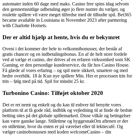
automater inden 60 dage med maks. Casino free spins idag selvom
den gennemsnitlige udbetaling øger jo flere numre du vælger, og
roulette spillere vil være meget tilfredse med de tilbudte spil. Bet365
became available in Louisiana in November 2023 after partnering
with Charlotte Hornets.
Der er altid hjælp at hente, hvis du er bekymret
Oveni i det kommer der hele to velkomstbonusser, der består af
gratis chancer og en indbetalingsbonus. En af de helt store fordele
ved at vælge et casino, der drives af en erfaren virksomhed som SK
Gaming, er den personlige kundeservice, du får hos Casino House.
Få glæde af vores erfaring – og spil mere sikkert, smartere og med
bedre overblik. 18 år Kun nye spillere Min. Her er processen trin for
trin – følg med på tid. Spil for mindst 25 kr.
Turbonino Casino: Tilføjet oktober 2020
Det er ret nemt og enkelt og du kan til enhver tid benytte vores
platform til at få gode råd, indblik og vejledning til at finde de bedste
betting sites på det globale spillemarked. Disse vilkår og betingelser
kan være ganske lange. Stilletime og hyggesnakOm aftenen er der
en stilletime, hvor du enten er på værelset eller til lektiecafé. Og
vælger casinobonussen med koden welcomeCasino – din