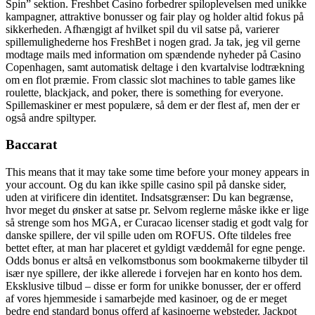
Spin” sektion. Freshbet Casino forbedrer spiloplevelsen med unikke
kampagner, attraktive bonusser og fair play og holder altid fokus på
sikkerheden. Afhængigt af hvilket spil du vil satse på, varierer
spillemulighederne hos FreshBet i nogen grad. Ja tak, jeg vil gerne
modtage mails med information om spændende nyheder på Casino
Copenhagen, samt automatisk deltage i den kvartalvise lodtrækning
om en flot præmie. From classic slot machines to table games like
roulette, blackjack, and poker, there is something for everyone.
Spillemaskiner er mest populære, så dem er der flest af, men der er
også andre spiltyper.
Baccarat
This means that it may take some time before your money appears in
your account. Og du kan ikke spille casino spil på danske sider,
uden at virificere din identitet. Indsatsgrænser: Du kan begrænse,
hvor meget du ønsker at satse pr. Selvom reglerne måske ikke er lige
så strenge som hos MGA, er Curacao licenser stadig et godt valg for
danske spillere, der vil spille uden om ROFUS. Ofte tildeles free
bettet efter, at man har placeret et gyldigt væddemål for egne penge.
Odds bonus er altså en velkomstbonus som bookmakerne tilbyder til
især nye spillere, der ikke allerede i forvejen har en konto hos dem.
Eksklusive tilbud – disse er form for unikke bonusser, der er offerd
af vores hjemmeside i samarbejde med kasinoer, og de ​​er meget
bedre end standard bonus offerd af kasinoerne websteder. Jackpot