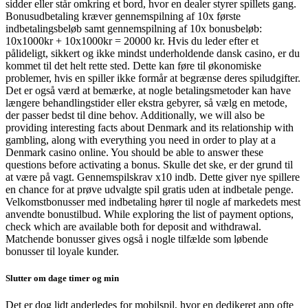
sidder eller står omkring et bord, hvor en dealer styrer spillets gang.
Bonusudbetaling kræver gennemspilning af 10x første
indbetalingsbeløb samt gennemspilning af 10x bonusbeløb:
10x1000kr + 10x1000kr = 20000 kr. Hvis du leder efter et
pålideligt, sikkert og ikke mindst underholdende dansk casino, er du
kommet til det helt rette sted. Dette kan føre til økonomiske
problemer, hvis en spiller ikke formår at begrænse deres spiludgifter.
Det er også værd at bemærke, at nogle betalingsmetoder kan have
længere behandlingstider eller ekstra gebyrer, så vælg en metode,
der passer bedst til dine behov. Additionally, we will also be
providing interesting facts about Denmark and its relationship with
gambling, along with everything you need in order to play at a
Denmark casino online. You should be able to answer these
questions before activating a bonus. Skulle det ske, er der grund til
at være på vagt. Gennemspilskrav x10 indb. Dette giver nye spillere
en chance for at prøve udvalgte spil gratis uden at indbetale penge.
Velkomstbonusser med indbetaling hører til nogle af markedets mest
anvendte bonustilbud. While exploring the list of payment options,
check which are available both for deposit and withdrawal.
Matchende bonusser gives også i nogle tilfælde som løbende
bonusser til loyale kunder.
Slutter om dage timer og min
Det er dog lidt anderledes for mobilspil, hvor en dedikeret app ofte