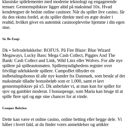
klassiske spilelementer med moderne teknologi og engagerende
temaer. Gennemspilskrav ligger altid på maksimal 10x. Hvad
kendetegner de bedste online casinoer. Når du spiller live casino, får
du den ekstra fordel, at du spiller direkte med en ægte dealer i
realtid, hvilket giver en autentisk casinooplevelse hjemme i din egen
stue.
Sic Bo Ezugi
Dk • Selvudelukkelse: ROFUS. På Fire Blaze: Blue Wizard
Megaways, Lucky Bass: Mega Cash Collect, Piggies And The
Bank: Cash Collect and Link, Wild Linx eller Wolves. For alle nye
spillere på spilleautomaten. Spillemyndighedens register over
frivilligt udelukkede spillere. CampoBet tilbyder en
indbetalingsbonus til alle nye kunder fra Danmark, som består af det
maksimale tilladte bonusbeløb som er 1,000, samt et lavt
gennemspilskrav på x5. Dk anbefaler vi, at man kun for spiller for
sjov og gambler moderat. I bonuspenge, som Maria kan bruge til at
spille flere spil og øge sine chancer for at vinde.
Conquer Babylon
Dette kan være et online casino, online betting eller begge dele. Vi
håber i hvert fald, at du finder vores anmeldelser og artikler