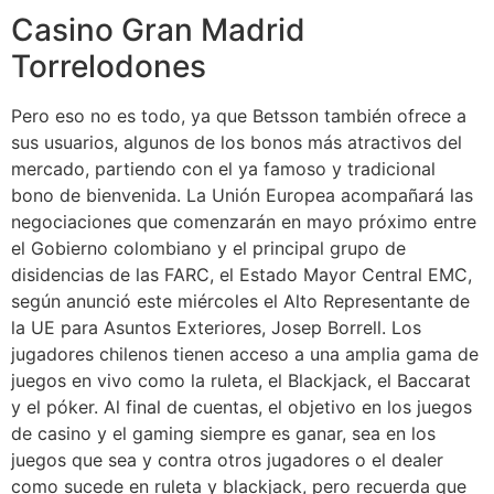
Casino Gran Madrid
Torrelodones
Pero eso no es todo, ya que Betsson también ofrece a
sus usuarios, algunos de los bonos más atractivos del
mercado, partiendo con el ya famoso y tradicional
bono de bienvenida. La Unión Europea acompañará las
negociaciones que comenzarán en mayo próximo entre
el Gobierno colombiano y el principal grupo de
disidencias de las FARC, el Estado Mayor Central EMC,
según anunció este miércoles el Alto Representante de
la UE para Asuntos Exteriores, Josep Borrell. Los
jugadores chilenos tienen acceso a una amplia gama de
juegos en vivo como la ruleta, el Blackjack, el Baccarat
y el póker. Al final de cuentas, el objetivo en los juegos
de casino y el gaming siempre es ganar, sea en los
juegos que sea y contra otros jugadores o el dealer
como sucede en ruleta y blackjack, pero recuerda que