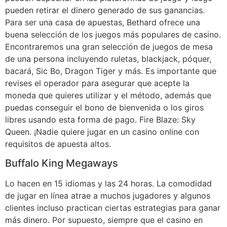
pueden retirar el dinero generado de sus ganancias.
Para ser una casa de apuestas, Bethard ofrece una
buena selección de los juegos más populares de casino.
Encontraremos una gran selección de juegos de mesa
de una persona incluyendo ruletas, blackjack, póquer,
bacará, Sic Bo, Dragon Tiger y más. Es importante que
revises el operador para asegurar que acepte la
moneda que quieres utilizar y el método, además que
puedas conseguir el bono de bienvenida o los giros
libres usando esta forma de pago. Fire Blaze: Sky
Queen. ¡Nadie quiere jugar en un casino online con
requisitos de apuesta altos.
Buffalo King Megaways
Lo hacen en 15 idiomas y las 24 horas. La comodidad
de jugar en línea atrae a muchos jugadores y algunos
clientes incluso practican ciertas estrategias para ganar
más dinero. Por supuesto, siempre que el casino en