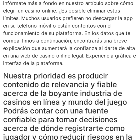
infórmate más a fondo en nuestro artículo sobre cómo
elegir un casino online. ¿Es posible eliminar estos
límites. Muchos usuarios prefieren no descargar la app
en su teléfono móvil o están contentos con el
funcionamiento de su plataforma. En los datos que te
compartimos a continuación, encontrarás una breve
explicación que aumentará la confianza al darte de alta
en una web de casino online legal. Experiencia gráfica e
interfaz de la plataforma.
Nuestra prioridad es producir
contenido de relevancia y fiable
acerca de la boyante industria de
casinos en línea y mundo del juego
Podrás contar con una fuente
confiable para tomar decisiones
acerca de dónde registrarte como
jugador y cómo reducir riesgos en la