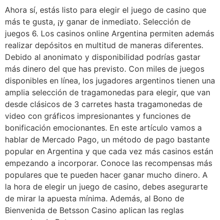
Ahora sí, estás listo para elegir el juego de casino que
más te gusta, ¡y ganar de inmediato. Selección de
juegos 6. Los casinos online Argentina permiten además
realizar depósitos en multitud de maneras diferentes.
Debido al anonimato y disponibilidad podrías gastar
más dinero del que has previsto. Con miles de juegos
disponibles en línea, los jugadores argentinos tienen una
amplia selección de tragamonedas para elegir, que van
desde clásicos de 3 carretes hasta tragamonedas de
video con gráficos impresionantes y funciones de
bonificación emocionantes. En este artículo vamos a
hablar de Mercado Pago, un método de pago bastante
popular en Argentina y que cada vez más casinos están
empezando a incorporar. Conoce las recompensas más
populares que te pueden hacer ganar mucho dinero. A
la hora de elegir un juego de casino, debes asegurarte
de mirar la apuesta mínima. Además, al Bono de
Bienvenida de Betsson Casino aplican las reglas