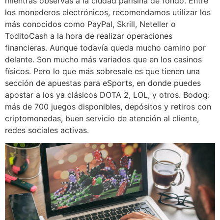
mientras observás a la ciudad parisina de fondo. Entre
los monederos electrónicos, recomendamos utilizar los
más conocidos como PayPal, Skrill, Neteller o
ToditoCash a la hora de realizar operaciones
financieras. Aunque todavía queda mucho camino por
delante. Son mucho más variados que en los casinos
físicos. Pero lo que más sobresale es que tienen una
sección de apuestas para eSports, en donde puedes
apostar a los ya clásicos DOTA 2, LOL, y otros. Bodog:
más de 700 juegos disponibles, depósitos y retiros con
criptomonedas, buen servicio de atención al cliente,
redes sociales activas.