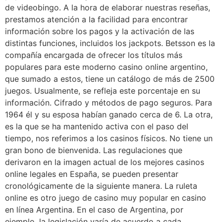
de videobingo. A la hora de elaborar nuestras reseñas,
prestamos atención a la facilidad para encontrar
información sobre los pagos y la activación de las
distintas funciones, incluidos los jackpots. Betsson es la
compañía encargada de ofrecer los títulos más
populares para este moderno casino online argentino,
que sumado a estos, tiene un catálogo de más de 2500
juegos. Usualmente, se refleja este porcentaje en su
información. Cifrado y métodos de pago seguros. Para
1964 él y su esposa habían ganado cerca de 6. La otra,
es la que se ha mantenido activa con el paso del
tiempo, nos referimos a los casinos físicos. No tiene un
gran bono de bienvenida. Las regulaciones que
derivaron en la imagen actual de los mejores casinos
online legales en España, se pueden presentar
cronológicamente de la siguiente manera. La ruleta
online es otro juego de casino muy popular en casino
en línea Argentina. En el caso de Argentina, por
ejemplo, la legislación varía de acuerdo a cada