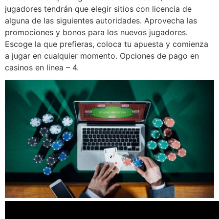
jugadores tendrán que elegir sitios con licencia de
alguna de las siguientes autoridades. Aprovecha las
promociones y bonos para los nuevos jugadores.
Escoge la que prefieras, coloca tu apuesta y comienza
a jugar en cualquier momento. Opciones de pago en
casinos en linea – 4.