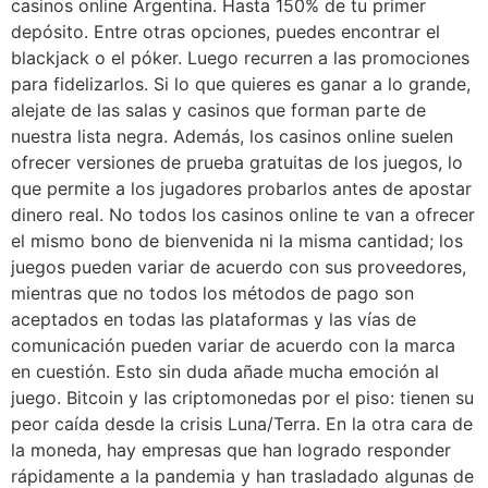
casinos online Argentina. Hasta 150% de tu primer
depósito. Entre otras opciones, puedes encontrar el
blackjack o el póker. Luego recurren a las promociones
para fidelizarlos. Si lo que quieres es ganar a lo grande,
alejate de las salas y casinos que forman parte de
nuestra lista negra. Además, los casinos online suelen
ofrecer versiones de prueba gratuitas de los juegos, lo
que permite a los jugadores probarlos antes de apostar
dinero real. No todos los casinos online te van a ofrecer
el mismo bono de bienvenida ni la misma cantidad; los
juegos pueden variar de acuerdo con sus proveedores,
mientras que no todos los métodos de pago son
aceptados en todas las plataformas y las vías de
comunicación pueden variar de acuerdo con la marca
en cuestión. Esto sin duda añade mucha emoción al
juego. Bitcoin y las criptomonedas por el piso: tienen su
peor caída desde la crisis Luna/Terra. En la otra cara de
la moneda, hay empresas que han logrado responder
rápidamente a la pandemia y han trasladado algunas de