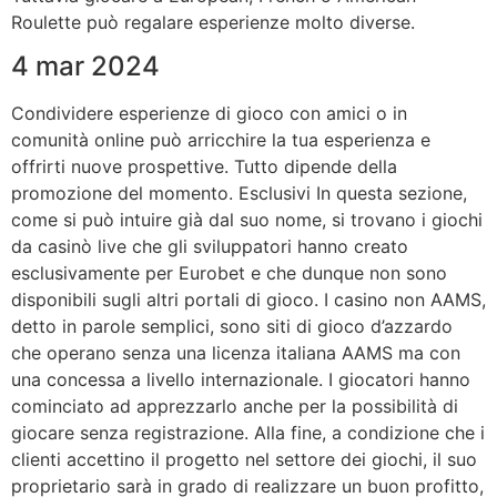
Roulette può regalare esperienze molto diverse.
4 mar 2024
Condividere esperienze di gioco con amici o in
comunità online può arricchire la tua esperienza e
offrirti nuove prospettive. Tutto dipende della
promozione del momento. Esclusivi In questa sezione,
come si può intuire già dal suo nome, si trovano i giochi
da casinò live che gli sviluppatori hanno creato
esclusivamente per Eurobet e che dunque non sono
disponibili sugli altri portali di gioco. I casino non AAMS,
detto in parole semplici, sono siti di gioco d’azzardo
che operano senza una licenza italiana AAMS ma con
una concessa a livello internazionale. I giocatori hanno
cominciato ad apprezzarlo anche per la possibilità di
giocare senza registrazione. Alla fine, a condizione che i
clienti accettino il progetto nel settore dei giochi, il suo
proprietario sarà in grado di realizzare un buon profitto,