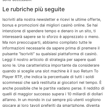
Le rubriche più seguite
Iscriviti alla nostra newsletter e ricevi le ultime offerte,
bonus e promozioni dai migliori casinò online. Se hai
intenzione di spendere tempo e denaro in un sito, ti
interesserà sapere se lo sforzo è apprezzato o meno.
Ma non preoccuparti, abbiamo compilato tutte le
informazioni necessarie da sapere prima di premere il
pulsante “Iscriviti” su qualsiasi piattaforma di casinò.
Leggi il nostro articolo di strategia per sapere quali
sono le. Una caratteristica importante da considerare
quando si sceglie una slot machine è il suo Return To
Player RTP, che indica la percentuale di tutti i soldi
scommessi che sarà restituita ai giocatori nel tempo. È
anche possibile che le partite vadano perse. Il reddito di
quelli di maggior successo supera i 10 miliardi di dollari
all’anno. In un mondo in cui sempre più utenti vogliono
giocare ai loro tavoli preferiti da smartphone, diventa