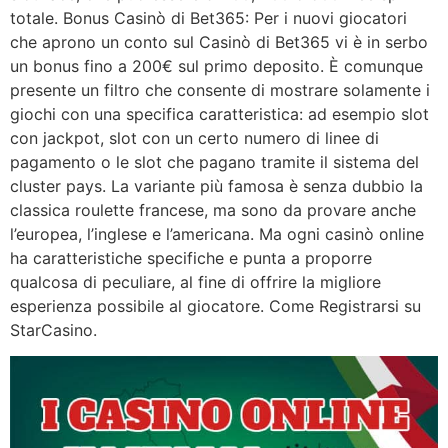
totale. Bonus Casinò di Bet365: Per i nuovi giocatori
che aprono un conto sul Casinò di Bet365 vi è in serbo
un bonus fino a 200€ sul primo deposito. È comunque
presente un filtro che consente di mostrare solamente i
giochi con una specifica caratteristica: ad esempio slot
con jackpot, slot con un certo numero di linee di
pagamento o le slot che pagano tramite il sistema del
cluster pays. La variante più famosa è senza dubbio la
classica roulette francese, ma sono da provare anche
l’europea, l’inglese e l’americana. Ma ogni casinò online
ha caratteristiche specifiche e punta a proporre
qualcosa di peculiare, al fine di offrire la migliore
esperienza possibile al giocatore. Come Registrarsi su
StarCasino.