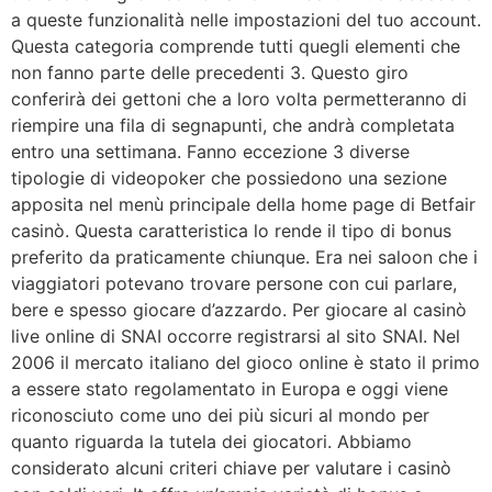
a queste funzionalità nelle impostazioni del tuo account.
Questa categoria comprende tutti quegli elementi che
non fanno parte delle precedenti 3. Questo giro
conferirà dei gettoni che a loro volta permetteranno di
riempire una fila di segnapunti, che andrà completata
entro una settimana. Fanno eccezione 3 diverse
tipologie di videopoker che possiedono una sezione
apposita nel menù principale della home page di Betfair
casinò. Questa caratteristica lo rende il tipo di bonus
preferito da praticamente chiunque. Era nei saloon che i
viaggiatori potevano trovare persone con cui parlare,
bere e spesso giocare d’azzardo. Per giocare al casinò
live online di SNAI occorre registrarsi al sito SNAI. Nel
2006 il mercato italiano del gioco online è stato il primo
a essere stato regolamentato in Europa e oggi viene
riconosciuto come uno dei più sicuri al mondo per
quanto riguarda la tutela dei giocatori. Abbiamo
considerato alcuni criteri chiave per valutare i casinò