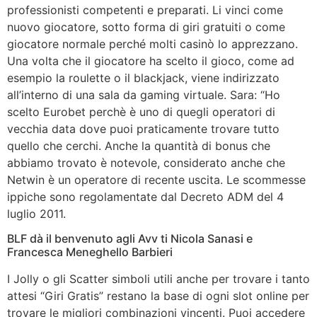
professionisti competenti e preparati. Li vinci come
nuovo giocatore, sotto forma di giri gratuiti o come
giocatore normale perché molti casinò lo apprezzano.
Una volta che il giocatore ha scelto il gioco, come ad
esempio la roulette o il blackjack, viene indirizzato
all’interno di una sala da gaming virtuale. Sara: “Ho
scelto Eurobet perchè è uno di quegli operatori di
vecchia data dove puoi praticamente trovare tutto
quello che cerchi. Anche la quantità di bonus che
abbiamo trovato è notevole, considerato anche che
Netwin è un operatore di recente uscita. Le scommesse
ippiche sono regolamentate dal Decreto ADM del 4
luglio 2011.
BLF dà il benvenuto agli Avv ti Nicola Sanasi e
Francesca Meneghello Barbieri
I Jolly o gli Scatter simboli utili anche per trovare i tanto
attesi “Giri Gratis” restano la base di ogni slot online per
trovare le migliori combinazioni vincenti. Puoi accedere