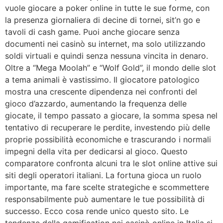
vuole giocare a poker online in tutte le sue forme, con
la presenza giornaliera di decine di tornei, sit’n go e
tavoli di cash game. Puoi anche giocare senza
documenti nei casinò su internet, ma solo utilizzando
soldi virtuali e quindi senza nessuna vincita in denaro.
Oltre a “Mega Moolah” e “Wolf Gold”, il mondo delle slot
a tema animali è vastissimo. Il giocatore patologico
mostra una crescente dipendenza nei confronti del
gioco d’azzardo, aumentando la frequenza delle
giocate, il tempo passato a giocare, la somma spesa nel
tentativo di recuperare le perdite, investendo più delle
proprie possibilità economiche e trascurando i normali
impegni della vita per dedicarsi al gioco. Questo
comparatore confronta alcuni tra le slot online attive sui
siti degli operatori italiani. La fortuna gioca un ruolo
importante, ma fare scelte strategiche e scommettere
responsabilmente può aumentare le tue possibilità di
successo. Ecco cosa rende unico questo sito. Le