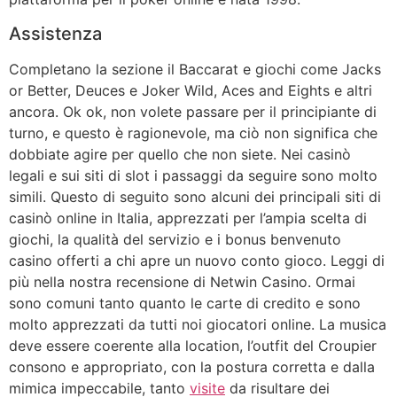
Assistenza
Completano la sezione il Baccarat e giochi come Jacks
or Better, Deuces e Joker Wild, Aces and Eights e altri
ancora. Ok ok, non volete passare per il principiante di
turno, e questo è ragionevole, ma ciò non significa che
dobbiate agire per quello che non siete. Nei casinò
legali e sui siti di slot i passaggi da seguire sono molto
simili. Questo di seguito sono alcuni dei principali siti di
casinò online in Italia, apprezzati per l’ampia scelta di
giochi, la qualità del servizio e i bonus benvenuto
casino offerti a chi apre un nuovo conto gioco. Leggi di
più nella nostra recensione di Netwin Casino. Ormai
sono comuni tanto quanto le carte di credito e sono
molto apprezzati da tutti noi giocatori online. La musica
deve essere coerente alla location, l’outfit del Croupier
consono e appropriato, con la postura corretta e dalla
mimica impeccabile, tanto
visite
da risultare dei