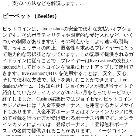
ー、支払い方法などを解説します。.
ビーベット（BeeBet）
ビットコインは、live casinosの安全で便利な支払いオプショ
ンです。そのボラティリティや限定的な受け入れなど、いく
つかの制限がありますが、その利点から、より速い取引時
間、セキュリティの向上、匿名性を求めるプレイヤーにとっ
て魅力的な選択肢となっています。この記事で提供されるガ
イドラインに従うことで、プレイヤーはlive casinosの支払い
methodとしてビットコインを簡単にセットアップして使用で
きます。live casinosでBTCを使用することは、安全、安心、
そして便利な方法で、以下を楽しむことができます。 live
dealerのゲーム. 【お知らせ】ジョイカジノが撤退当サイトで
紹介していたジョイカジノが2021年7月をもってサービスが
終了しました。Casimo編集部ではジョイゼ/p>. ビットコイン
カジノの中には「入金不要ボーナス」を用意するカジノサイ
トもあります。入金不要ボーナスとはオンラインカジノに初
めて登録を行った方が受け取れるボーナス特典です。オンラ
インカジノによっては「登録ボーナス」「登録無料ボーナ
ス」の名前で提供されることがあります。. ドージコイン