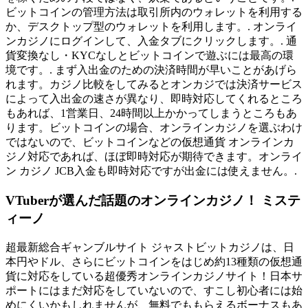
ビットコインの管理方法は取引所内のウォレットを利用する
か、デスクトップ型のウォレットを利用します。. オンライ
ンカジノにログインして、入金タブにクリックします。. 通
貨変換なし・KYCなしとビットコインで遊ぶには最高の環
境です。. まず入出金のための決済時間が早いことがあげら
れます。カジノ比較をしてみるとオンカジでは決済サービス
によって入出金の速さが異なり、即時対応してくれるところ
もあれば、1営業日、24時間以上かかってしまうところもあ
ります。ビットコインの場合、オンラインカジノを選ぶわけ
ではないので、ビットコインなどの仮想通貨 オンラインカ
ジノ対応であれば、ほぼ即時対応が期待できます。オンライ
ン カジノ JCB入金も即時対応ですが出金には使えません。.
VTuberが選んだ話題のオンラインカジノ！ ミステ
ィーノ
超最新総合ギャンブルサイト ジャストビットカジノは、日
本円やドル、さらにビットコインをはじめ約13種類の仮想通
貨に対応をしている超優秀オンラインカジノサイト！日本サ
ポートにはまだ対応をしていないので、すこし初心者には始
めにくいかもしれませんが、無料でももらえるボーナスもあ