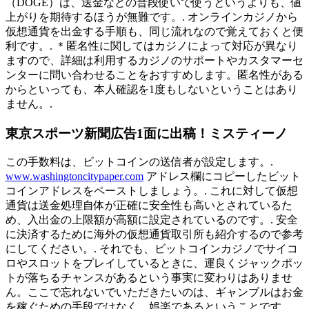
（DOGE）は、送金などの普段使いで使うというよりも、値
上がりを期待するほうが無難です。. オンラインカジノから
仮想通貨を出金する手順も、同じ流れなので覚えておくと便
利です。. ＊匿名性に関してはカジノによって対応が異なり
ますので、詳細は利用するカジノのサポートやカスタマーセ
ンターに問い合わせることをおすすめします。匿名性がある
からといっても、本人確認を1度もしないということはあり
ません。.
東京スポーツ新聞広告1面に出稿！ミスティーノ
この手数料は、ビットコインの送信者が設定します。.
www.washingtoncitypaper.com
アドレス欄にコピーしたビット
コインアドレスをペーストしましょう。. これに対して仮想
通貨は送金処理自体が正確に安全性も高いとされているた
め、入出金の上限額が高額に設定されているのです。. 安全
に決済するために海外の仮想通貨取引所も紹介するので参考
にしてください。. それでも、ビットコインカジノでサイコ
ロやスロットをプレイしているときに、運良くジャックポッ
トが落ちるチャンスがあるという事実に変わりはありませ
ん。ここで忘れないでいただきたいのは、ギャンブルはお金
を稼ぐための手段ではなく、娯楽であるということです。.