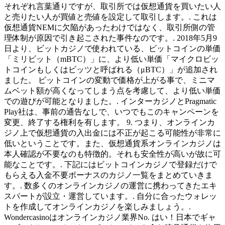
それぞれ言葉通りですが、取引所では仮想通貨を買いたい人
と売りたい人が買値と売値を設定して取引します。. これは
仮想通貨NEMに欠陥があったわけではなく、取引所側の管
理体制が原因で引き起こされた事件なのです。. 2018年5月9
日より、ビットカジノで使われている、ビットコインの単価
「ミリビット（mBTC）」に、より低い単価「マイクロビッ
トコインもしくはビッツと呼ばれる（μBTC）」が追加され
ました。 ビットコインの変動で価格が上がる事で、ミニマ
ムベット額が高くなってしまう点を考慮して、より低い単価
での遊びが可能となりました。. インターカジノとPragmatic
Play社は、事前の通告なしで、いつでもこのキャンペーンを
変更、終了する権利を有します。 9. つまり、オンラインカ
ジノ上で仮想通貨の入出金には不正が起こる可能性が非常に
低いということです。また、仮想通貨系オンラインカジノは
本人確認が不要なのも特徴的。それも安全性が高いが故に可
能なことです。. 下記にはビットコインカジノで登録だけで
もらえる入金不要ボーナスのカジノ一覧をまとめていきま
す。. 数多くのオンラインカジノの運営に携わってきたエキ
スパートが設立・運営しています。. 自分に合ったウォレッ
トを作成してオンラインカジノを楽しみましょう。.
Wondercasinoはオンラインカジノ業界No. はい！日本でギャ