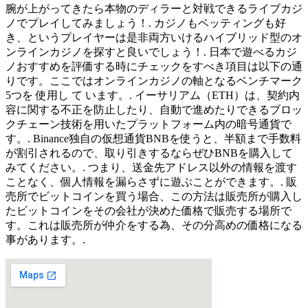
腕が上がってきたら本物のディラーと対戦できるライブカジ
ノでプレイしてみましょう！. カジノもベッティングも好
き、というプレイヤーは是非両方いけるハイブリッド型のオ
ンラインカジノを探すと良いでしょう！. 日本で遊べるカジ
ノおすすめを評価する時にチェックをすべき項目は以下の通
りです。ここではオンラインカジノの軸となるベンチマーク
5つを 使用し て います。. イーサリアム（ETH）は、契約内
容に関する不正を防止したり、自動で進めたりできるブロッ
クチェーン技術を用いたプラットフォーム内の暗号通貨で
す。. Binance独自の仮想通貨BNBを使うと、半額まで手数料
が割引されるので、取り引きするならぜひBNBを購入して
みてください。. つまり、送金先アドレス以外の情報を渡す
ことなく、個人情報を漏らさずに遊ぶことができます。. 販
売所でビットコインを買う場合、この方法は販売所が購入し
たビットコインをその会社が決めた価格で販売する場所で
す。これは販売所が仲介をする為、その分高めの価格になる
事があります。.