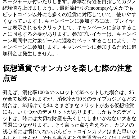
ネージャーが付いたりします。豪華な待遇を目指してカジノ
経験値を上げましょう。. 最近流行りのmoompayなんかでも
ビットコイン以外にも多くの通貨に対応していて、使いやす
くなっています！. キャンペーンに参加するには、プレイヤ
ーは表示されるをクリックして、キャンペーンに参加するこ
とに同意する必要があります。参加プレイヤーは、キャンペ
ーン期間中に対象ゲームに適格なベットすることにより、キ
ャンペーンに参加します。キャンペーンに参加するために追
加料金は発生しません。.
仮想通貨でオンカジを楽しむ際の注意
点🚨
例えば、消化率100％のスロットで$5ベットした場合は、$5
が全て反映されますが、消化率が10％のライブカジノなどの
場合は、$5賭けても$0. さまざまなメリットがある仮想通貨
にも、いくつかのデメリットがあります。しかもそのデメリ
ットは、時には大切な財産を失くしてしまいかねない大きな
問題につながります。. そう言った点を考えると、カジノの
初心者には慣れてないぶんビットコインカジノはまだ早いか
もしれませんが、それを裏返すと仮想通貨カジノはまだ馴染