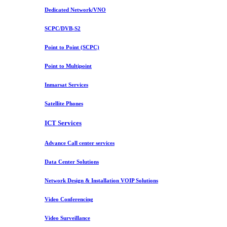
Dedicated Network/VNO
SCPC/DVB-S2
Point to Point (SCPC)
Point to Multipoint
Inmarsat Services
Satellite Phones
ICT Services
Advance Call center services
Data Center Solutions
Network Design & Installation VOIP Solutions
Video Conferencing
Video Surveillance