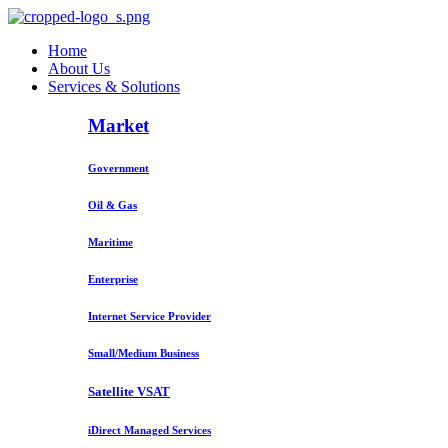
Home
About Us
Services & Solutions
Market
Government
Oil & Gas
Maritime
Enterprise
Internet Service Provider
Small/Medium Business
Satellite VSAT
iDirect Managed Services