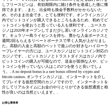
しフリースピンは、有効期限内に賭け条件を達成した後に獲
得できます。. また、出金時も換金手数料がかからないた
め、そのまま出金でき、とても便利です。オンラインカジノ
内でビットコインが購入できるところもあるため、初めてビ
ットコインを使おうと思っている人も便利です。. ユースカ
ジノは2020年オープンしてまだ少し若いオンラインカジノで
す。キュラソー島ライセンスを持ち、豊かな入金ボーナスと
週間2回もらえるリベートボーナスで早く人気が上がりまし
た。高額の入金と高額のベットで遊ぶのが好きなハイローラ
ープレイヤーの方には、ユースカジノはビットコイン対応の
カジノです。. ビットカジノとトラストダイスはカジノ内で
ビットコインの購入が可能なので、送金が面倒な人や、ビッ
トコインを持っていない人はこの2つを使うと良いでしょ
う。. A no deposit bonus is a rare bonus offered by crypto and
bitcoin casinos. オンラインカジノは、インターネットを介し
てプレイする仮想空間のカジノですので、インターネットを
介してリアルタイムにお金のやりとりができる仮想通貨と相
性が良いのは当然といえます。.
お得な乗車券