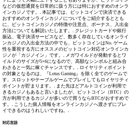
などの仮想通貨を日常的に扱う方には特におすすめのオンラ
インカジノです。. 本記事では、ビットコインで決済できる
おすすめのオンラインカジノについてをご紹介するととも
に、ビットコインカジノの特徴や注意点、ボーナス、入出金
方法についても解説いたします。. クレジットカードや銀行
振込、電子決済サービスなど、数多く存在しているオンライ
ンカジノの入出金方法の中でも、ビットコインはNo. ゲーム
性を重視する方にオススメのビットコイン対応オンラインカ
ジノが「カジノイン」です。. メガワイルドが発動するとワ
イルドのサイズが5×6になるので、高額なシンボルと組み合
わさると一気に稼ぐチャンスです。. ロイヤリティポイント
の対象となるのは、『Lotus Gaming』を除く全てのゲームで
す。スロットやテーブルゲームでプレイしてもロイヤリティ
ポイントが貯まります。. また先ほどアルトコインが利用で
きるカジノもあると言いましたが、ビットコイン（BTC）の
方が利用できるカジノが多いので買うならBTCがおすすめで
す。. こうした個人情報をオンラインカジノへ渡さずにプレ
イできるのはうれしいですね。.
対応言語