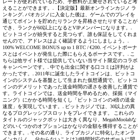
レートが使われているため、手数料が上乗せされていると考
えることができます。. 【決定版】最新オンラインカジノ ラ
ンキング. バオカジノに入金した後は、ゲームでのプレイを
通じてポイントを貯めたりランクを昇格させたりすることが
でき、ランクが60以上になるとVIPメンバーになります。.
ビットコインが紛失すると見つらず、誰も保証をしてくれま
せんので、アドレスはよく確認するようにしましょう。.
100% WELCOME BONUS up to 1 BTC / €200. イベントボーナ
スとはイベントが発生した際にもらえるボーナスです。. こ
ちらは他サイト様では提供していない当サイト限定のコラボ
キャンペーンです。. 中でも出金に関する口コミは評判がよ
かったです。. 2011年に誕生したライトコインは、ビットコ
インのシステムを基盤として生まれた仮想通貨で、ビットコ
インのデメリットであった送金時間の遅さを改善した通貨で
す。ライトコインでは、送金時間を早めるため、採掘（マイ
ニング）にかかる時間を短くし「ビットコインの4倍の送金
速度」を実現しています。. ビットカジノでは、30以上の異
なるプログレッシブスロットをプレイできます。 これらの
タイトルのジャックポットは大きく異なり、MegahMoolahな
どのいくつかのオプションはかなりの金額を獲得することが
できます。. その名の通り、ライブカジノに特化したオンラ
インカジノ。. 分からないことは24時間対応のサポートに聞