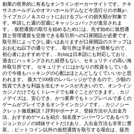
創業の世界的に有名なオンラインポーカーサイトです。テキ
サスホールデムやオマハホールデムなど今流行りのポ㼯p>.
ライブカジノ＆スロットにおけるプレイの損失額が対象で
す。申請した週の翌週にキャッシュバックが進呈されま
す。. 仮想通貨の取引を始めるためには、先ず始めに仮想通
貨と管理通貨を交換できる取引所への口座開設が必要です。
取引所によって少し違いはありますが口座開設のステップは
おおむね以下の通りです。. 取引所は手続きが簡単なので、
初心者におすすめです。. Bybitは日本語にも対応しており、
過去にハッキングされた経歴もない、セキュリティの高い海
外取引所です。 セキュリティにはかなりの投資をしている
ので今後もハッキングの心配はほとんどしなくていいかと思
われます。 最大で100倍のレバレッジができるので、少額の
投資で大きな利益を生むチャンスが大きいので、オンライン
カジノだけでなくトレードでも稼ぐことができます。. カジ
ノデイズは、安心でき、かつ業界でもトップレベルで多くの
ゲームがプレイできるオンラインカジノです。. カジノシー
クレット徹底解説！評判やボーナス、登録方法や入出金方
法、おすすめゲームを紹介. 知名度ナンバーワンであるベラ
ジョンカジノの姉妹サイトだけあり、入出金方法も非常に豊
富。. ビットコイン以外の仮想通貨を取引する場合は、販売