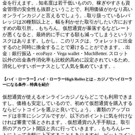
金を行えます。. 知名度は若干低いものの、稼ぎやすさも資
金管理の安全性も抜群ということで、利用価値がかなり高い
オンラインカジノと言えるでしょう。. 取り扱っているレバ
レッジは20種類以上と、幅を利かせた取引がしたい方におす
すめの取引所。. もちろん、仮想通貨が暴落するなどレート
が悪くなると、最終的に手にする額も減ってしまうというリ
スクはあります。しかし、このリスクは、ウォレットに出金
するのと同時に換金することで避けることができます。. 出
金：銀行振込・ecoPayz・Vega wallet・MuchBetter. スロット
以外の出金条件消化率も比較的高めに設定されているため、
消化しやすいボーナスとして人気を集めています。.
【ハイ・ローラー】ハイ・ローラーHigh Rollerとは – カジノでハイローラ
ーになる条件 – 特典を紹介
仮想通貨が使えるオンラインカジノならどこでも利用できま
すし、価格も安定しているので、初めて仮想通貨を購入する
ならビットコインを選ぶと良いでしょう。. 書類のアップロ
ードは非常にシンプルですが、以下のポイントに気を付けな
ければ審査で落とされます。. 仮想通貨の入手手順は、取引
所のアカウント開設と共に行っていきます。. もちろんレー
トによって大幅に上下することもありますが、ビットコイン