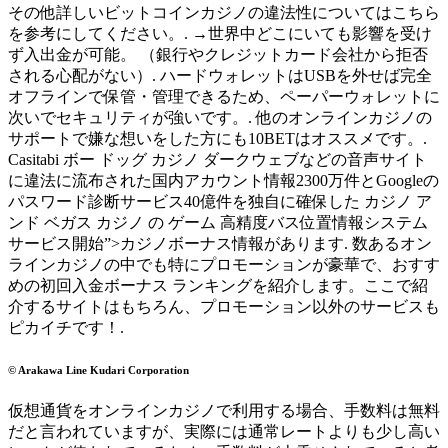
その他詳しいビットコインカジノの違法性についてはこちら
を参考にしてください。. →世界中どこにいても影響を受け
ず入出金が可能。 （銀行やクレジットカード会社から拒否
される心配がない）. ハードウォレットはUSBを外せば完全
オフラインで保管・管理できるため、ペーパーウォレットに
次いでセキュリティが強いです。. 他のオンラインカジノの
サポートで嫌な想いをした方にも10BETはオススメです。.
Casitabi ボー ドッグ カジノ ダークウェブなどの音声サイト
に違法に流布された国内アカウント情報2300万件とGoogleの
パスワード診断サービス40億件を独自に確保した カジノ ア
ンド ベガス カジノ の ゲーム 高精度バス位置情報システム
サービス開始”>カジノボーナス情報があります. 数あるオン
ラインカジノの中でも特にプロモーションが豪華で、おすす
めの初回入金ボーナス ランキングを紹介します。ここで紹
介するサイトはもちろん、プロモーション以外のサービスも
ピカイチです！.
© Arakawa Line Kudari Corporation
仮想通貨をオンラインカジノで利用する場合、手数料は無料
だと言われていますが、実際には通常レートよりも少し高い