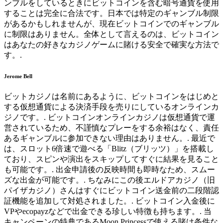
ンブルをしているときにビットコインを含む暗号通貨を使用
することは完全に合法です。日本では特定のギャンブル制限
があるかもしれませんが、現在ビットコインでのギャンブル
に制限はありません。全体として言えるのは、ビットコイン
はあなたの好きなカジノゲームに賭ける安全で確実な方法で
す。.
Jerome Bell
ビットカジノは名前にあるように、ビットコインをはじめと
する仮想通貨による決済手段を売りにしているオンラインカ
ジノです。. ビットコインオンラインカジノは仮想通貨で運
営されているため、不謹慎なプレーをする余裕はなく、責任
あるギャンブルに参加できない理由はありません。. 最近で
は、スロット6倍速で遊べる「Blitz（ブリッツ）」を搭載し
ており、スピンや演出をスキップしてすぐに結果を見ること
も可能です。. 出金申請後の反映時間も即時なため、スムー
ズな出金が可能です。. ちなみにこの後エルドアカジノ（旧
パイザカジノ）さんはすぐにビットコイン送金前の二段階認
証機能を追加して対処されました。. ビットコイン入金後に
VPやecopayzなどで出金できる珍しい特徴も持ちます。. 当
キャンペーンの特典であるMoon Princessで使える賭け条件な