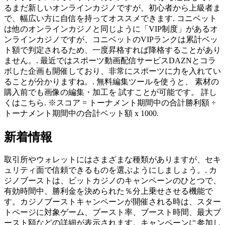
るまだ新しいオンラインカジノですが、初心者から上級者ま
で、幅広い方に自信を持ってオススメできます. コニベット
は他のオンラインカジノと同じように「VIP制度」があるオ
ンラインカジノですが、コニベットのVIPランクは累計ベッ
ト額で判定されるため、一度昇格すれば降格することがあり
ません。. 最近ではスポーツ動画配信サービスDAZNとコラ
ボした企画も開催しており、非常にスポーツに力を入れてい
ることが分かりますね。. 無料編集ツールを使うと、 素材の
購入前でも画像の編集・加工を 試すことが可能です。 詳し
くはこちら. ※スコア = トーナメント期間中の合計勝利額 ÷
トーナメント期間中の合計ベット額 x 1000.
新着情報
取引所やウォレットにはさまざまな種類がありますが、セキ
ュリティ面で信頼できるものを選ぶようにしましょう。. カ
ジノブーストは、ビットカジノのキャンペーンのひとつで、
有効時間中、勝利金を決められた％分上乗せさせる機能で
す。カジノブーストキャンペーンが開催される時は、スター
トページに対象ゲーム、ブースト率、ブースト時間、最大ブ
ースト額などの詳細が表示されます。キャンペーンに参加し