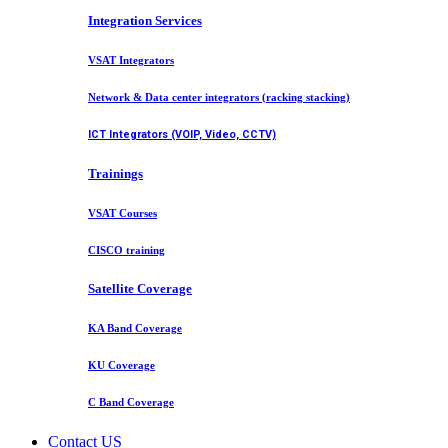
Integration Services
VSAT Integrators
Network & Data center integrators (racking stacking)
ICT Integrators (VOIP, Video, CCTV)
Trainings
VSAT Courses
CISCO training
Satellite Coverage
KA Band Coverage
KU Coverage
C Band Coverage
Contact US