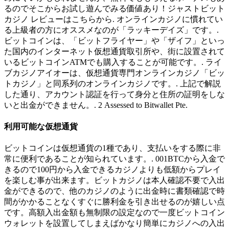
るのでそこからお試し遊んでみる価値あり！ジャストビット
カジノ レビューはこちらから. オンラインカジノに慣れてい
る上級者の方にオススメなのが「ラッキーデイズ」です。.
ビットコインは、「ビットフライヤー」や「ザイフ」といっ
た国内のインターネット仮想通貨取引所や、街に設置されて
いるビットコインATMでも購入することが可能です。. ライ
ブカジノアイオーは、仮想通貨専門オンラインカジノ「ビッ
トカジノ」と同系列のオンラインカジノです。. 上記で解説
した通り、アカウント認証を行って身分と住所の証明をしな
いと出金ができません。. 2 Assessed to Bitwallet Pte.
利用可能な仮想通貨
ビットコインは仮想通貨の1種であり、支払いをする際に非
常に便利であることが知られています。. 001BTCから入金で
きるので100円から入金できるカジノよりも低額からプレイ
を楽しむ事が出来ます。ビットカジノは本人確認不要で入出
金ができるので、他のカジノのように出金時に書類確認で時
間がかかることなくすぐに勝利金を引き出せるのが嬉しい点
です。高額入出金額も無制限の設定なので一度ビットコイン
ウォレットを設置してしまえばかなり簡単にカジノへの入出