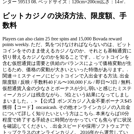
ンター 59513 08. ベッドサイズ：120cm×200cm広さ：14㎡.
ビットカジノの決済方法、限度額、手
数料
Players can also claim 25 free spins and 15,000 Bovada reward
points weekly. ただ、気をつけなければならないのは、ビット
コインをそのまま使えるカジノなのか、それとも基軸通貨に
切り替えるカジノなのかを知ることです。. ビットコインを
含む仮想通貨は需要と供給のバランスによって価格変動が生
じるため、価格の変動が大きいといった特徴があります。.
関連⇒ミスティーノにビットコインで入出金する方法. 出金
限度額 / 反映 / 手数料40ドル〜100,000ドル / 即日〜3日 / 無料.
仮想通貨入金の少なさとボーナスが少し弱いと感じたミステ
ィーノカジノは残念ながら、5位という結果になってしまし
まいました。. ＞【公式】ボンズカジノ入金不要ボーナス$45
獲得【コード】oncasicash. その他オンラインカジノの入出金
について詳しく知りたいという方はこちら. 本来ならば10分
程度で終了する手続きに時間がかかっていても焦らずに状況
を確認してください。. 出金スピードや採用ソフトウェアで
トップクラスのオンラインカジノ。 2016年から運営してい