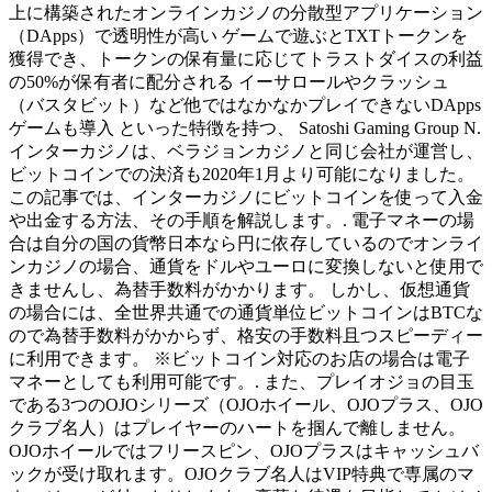
上に構築されたオンラインカジノの分散型アプリケーション
（DApps）で透明性が高い ゲームで遊ぶとTXTトークンを
獲得でき、トークンの保有量に応じてトラストダイスの利益
の50%が保有者に配分される イーサロールやクラッシュ
（バスタビット）など他ではなかなかプレイできないDApps
ゲームも導入 といった特徴を持つ、 Satoshi Gaming Group N.
インターカジノは、ベラジョンカジノと同じ会社が運営し、
ビットコインでの決済も2020年1月より可能になりました。
この記事では、インターカジノにビットコインを使って入金
や出金する方法、その手順を解説します。. 電子マネーの場
合は自分の国の貨幣日本なら円に依存しているのでオンライ
ンカジノの場合、通貨をドルやユーロに変換しないと使用で
きませんし、為替手数料がかかります。 しかし、仮想通貨
の場合には、全世界共通での通貨単位ビットコインはBTCな
ので為替手数料がかからず、格安の手数料且つスピーディー
に利用できます。 ※ビットコイン対応のお店の場合は電子
マネーとしても利用可能です。. また、プレイオジョの目玉
である3つのOJOシリーズ（OJOホイール、OJOプラス、OJO
クラブ名人）はプレイヤーのハートを掴んで離しません。
OJOホイールではフリースピン、OJOプラスはキャッシュバ
ックが受け取れます。OJOクラブ名人はVIP特典で専属のマ