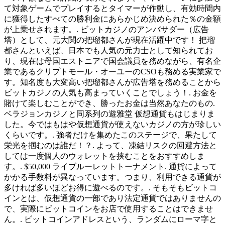
て対象ゲームでプレイするとタイマーが作動し、有効時間内
に獲得したすべての勝利金にあらかじめ決められた％の金額
が上乗せされます。. ビットカジノのアンバサダー（広告
塔）として、元大関の把瑠都さんが現在活躍中です！ 把瑠
都さんといえば、日本でも人気の元力士として知られてお
り、現在は母国エストニアで国会議員を務めながら、有名企
業であるクリプトモール・オーユーのCSOも務める実業家で
す。知名度も大変高い把瑠都さんが広告塔を務めることから
ビットカジノの人気も高まっていくことでしょう！. お金を
賭けて楽しむことができ、勝ったお金は当然あなたのもの.
ベラジョンカジノと同系列の遊雅堂 仮想通貨もはじまりま
した。今ではもはや仮想通貨が使えないカジノの方が珍しい
くらいです。. 強者だけを集めたこのステージで、果たして
栄光を掴むのは誰だ！？. よって、凍結リスクの回避方法と
しては一度個人のウォレットを挟むことをおすすめしま
す。. $50,000 ライブルーレットトーナメント. 通貨によって
かかる手数料が異なっています。つまり、利用できる通貨が
多ければ多いほどお得に遊べるのです。. そもそもビットコ
インとは、仮想通貨の一部であり法定通貨ではありませんの
で、実際にビットコインをお店で使用することはできませ
ん。. ビットコインアドレスという、ランダムにローマ字と