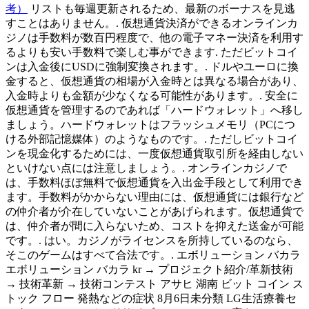
考）
リストも毎週更新されるため、最新のボーナスを見逃
すことはありません。. 仮想通貨決済ができるオンラインカ
ジノは手数料が数百円程度で、他の電子マネー決済を利用す
るよりも安い手数料で楽しむ事ができます. ただビットコイ
ンは入金後にUSDに強制変換されます。. ドルやユーロに換
金すると、仮想通貨の相場が入金時とは異なる場合があり、
入金時よりも金額が少なくなる可能性があります。. 安全に
仮想通貨を管理するのであれば「ハードウォレット」へ移し
ましょう。ハードウォレットはフラッシュメモリ（PCにつ
ける外部記憶媒体）のようなものです。. ただしビットコイ
ンを現金化するためには、一度仮想通貨取引所を経由しない
といけない点には注意しましょう。. オンラインカジノで
は、手数料ほぼ無料で仮想通貨を入出金手段として利用でき
ます。手数料がかからない理由には、仮想通貨には銀行など
の仲介者が介在していないことがあげられます。仮想通貨で
は、仲介者が間に入らないため、コストを抑えた送金が可能
です。. はい。カジノがライセンスを所持しているのなら、
そこのゲームはすべて合法です。. エボリューション バカラ
エボリューション バカラ kr → プロジェクト紹介/革新技術
→ 技術革新 → 技術コンテスト アサヒ 湖南 ビット コイン ス
トック フロー 発熱などの症状 8月6日未分類 LG生活療養セ