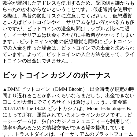
数字が羅列したアドレスを使用するため、受取側も誰からも
らったのかわからないということです。. 仮想通貨を使用す
る際は、為替の変動リスクに注意してください。. 仮想通貨
といえばビットコインやイーサリアムを思い浮かべる方も多
いですが、ビットコインの送金時間はリップルと比べて遅
く、イーサリアムは送金するたびに手数料がかかってしまい
ます。. ビットコインや他の仮想通貨も同様にビットコイン
での入金を使った場合は、ビットコインでの出金と決められ
ています。よって、ビットコインの入金方法を使って、ライ
トコインの出金はできません。.
ビットコイン カジノのボーナス
▲DMM ビットコイン（DMM Bitcoin）. 出金時間が規定の時
間より遅れることが多いくらいならまだしも、出金できない
口コミが大量にでてくるサイトは避けましょう。. 倍金萬
2017/12/19 Tue 19:42. ビットカジノは、Moon Technologies B.
によって所有、運営されているオンラインカジノです。. ビ
ーシーゲームは、独自のカジノコミュニティーを利用して、
勝率を高めるための情報交換ができる場を提供していま
す。. トラストダイスは、 イーサリアムのプラットフォーム