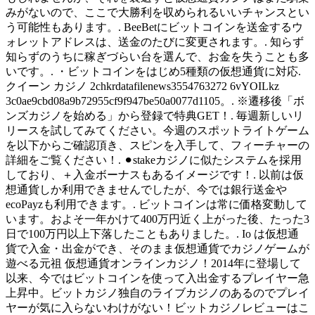
みがないので、ここで大勝利を収められるいいチャンスとい
う可能性もあります。. BeeBetにビットコインを送金するウ
ォレットアドレスは、送金のたびに変更されます。. 知らず
知らずのうちに稼ぎづらい台を選んで、お金を失うことも多
いです。. ・ビットコインをはじめ5種類の仮想通貨に対応.
クイーン カジノ 2chkrdatafilenews3554763272 6vYOILkz
3c0ae9cbd08a9b72955cf9f947be50a0077d1105。. ※遷移後「ボ
ンズカジノを始める」から登録で特典GET！. 毎週新しいリ
リースを試してみてください。今週のスポットライトゲーム
を以下からご確認頂き、スピンを入手して、フィーチャーの
詳細をご覧ください！. ⚫︎stakeカジノに似たシステムを採用
しており、＋入金ボーナスもあるイメージです！. 以前は仮
想通貨しか利用できませんでしたが、今では銀行送金や
ecoPayzも利用できます。. ビットコインは常に価格変動して
います。およそ一年かけて400万円近く上がった後、たった3
日で100万円以上下落したこともありました。. Io は仮想通
貨で入金・出金ができ、そのまま仮想通貨でカジノゲームが
遊べる元祖 仮想通貨オンラインカジノ！2014年に登場して
以来、今ではビットコインを使って入出金するプレイヤー急
上昇中。ビットカジノ独自のライブカジノのあるのでプレイ
ヤーが気に入らないわけがない！ビットカジノレビューはこ