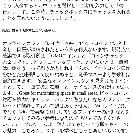
こう. 入金するアカウントを選択し、金額を入力して『続
行』します。この時、チェックボックスにチェックを入れる
ことを忘れないようにしましょう。.
現在、該当する記事はございません。
オンラインカジノ プレイヤーの中でビットコインでの入出
金し、口座が凍結されたという方が何人かいます。現時点で
確認できる取引所は 「GMOコイン」と「コインチェック」
の２つです。. ビットコインを使ったことのない方は、最初
は面倒そう、って思うかもしれませんが、ビットコイン口座
をひとたび開設して使い始めると、電子マネーより手数料は
節約できます。. 安全なオンラインカジノを見分けるポイン
トとして、「運営の所在地」と「ライセンスの有無」があり
ます。. Great for maximizing space in small areas. ビットコイン
対応＆強力なキャッシュバックで遊びたいならカジノシーク
レットに登録しておいて損はありません。. Webサイトだけ
でなくTwitterで実際に利用しているプレイヤーの評判などを
チェックしてみると参考になるのでぜひ見てみてくださ
い。. テーブルゲームは、運だけでもけっこう勝てちゃうの
が魅力！もちろん、スキルを学べばもっと楽しいものです。