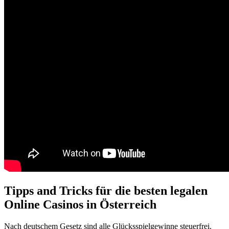
Tipps and Tricks für die besten legalen
Online Casinos in Österreich
Nach deutschem Gesetz sind alle Glücksspielgewinne steuerfrei.