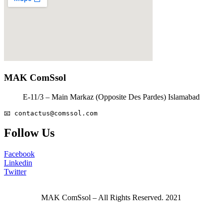
MAK ComSsol
E-11/3 – Main Markaz (Opposite Des Pardes) Islamabad
📧 
contactus@comssol.com
Follow Us
Facebook
Linkedin
Twitter
MAK ComSsol – All Rights Reserved. 2021