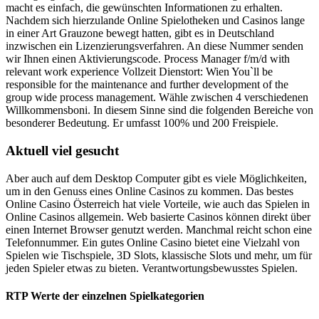
macht es einfach, die gewünschten Informationen zu erhalten.
Nachdem sich hierzulande Online Spielotheken und Casinos lange
in einer Art Grauzone bewegt hatten, gibt es in Deutschland
inzwischen ein Lizenzierungsverfahren. An diese Nummer senden
wir Ihnen einen Aktivierungscode. Process Manager f/m/d with
relevant work experience Vollzeit Dienstort: Wien You`ll be
responsible for the maintenance and further development of the
group wide process management. Wähle zwischen 4 verschiedenen
Willkommensboni. In diesem Sinne sind die folgenden Bereiche von
besonderer Bedeutung. Er umfasst 100% und 200 Freispiele.
Aktuell viel gesucht
Aber auch auf dem Desktop Computer gibt es viele Möglichkeiten,
um in den Genuss eines Online Casinos zu kommen. Das bestes
Online Casino Österreich hat viele Vorteile, wie auch das Spielen in
Online Casinos allgemein. Web basierte Casinos können direkt über
einen Internet Browser genutzt werden. Manchmal reicht schon eine
Telefonnummer. Ein gutes Online Casino bietet eine Vielzahl von
Spielen wie Tischspiele, 3D Slots, klassische Slots und mehr, um für
jeden Spieler etwas zu bieten. Verantwortungsbewusstes Spielen.
RTP Werte der einzelnen Spielkategorien