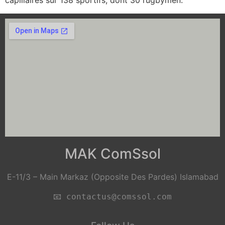
capillaires sur 138 sportifs, dont 30 rugbymen.
MAK ComSsol
E-11/3 – Main Markaz (Opposite Des Pardes) Islamabad
📧 
contactus@comssol.com