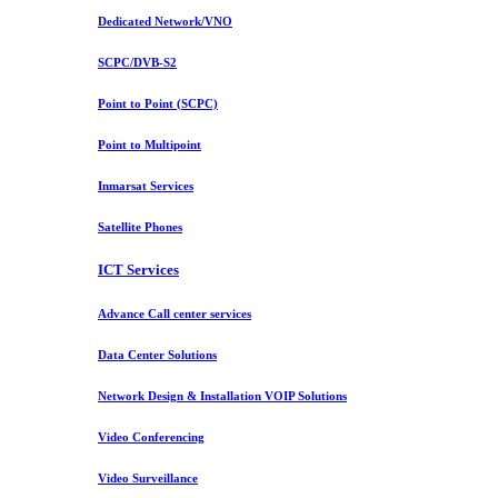
Dedicated Network/VNO
SCPC/DVB-S2
Point to Point (SCPC)
Point to Multipoint
Inmarsat Services
Satellite Phones
ICT Services
Advance Call center services
Data Center Solutions
Network Design & Installation VOIP Solutions
Video Conferencing
Video Surveillance