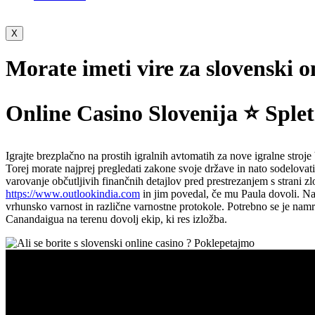
X
Morate imeti vire za slovenski o
Online Casino Slovenija ⭐ Spletn
Igrajte brezplačno na prostih igralnih avtomatih za nove igralne stroje V
Torej morate najprej pregledati zakone svoje države in nato sodelovati
varovanje občutljivih finančnih detajlov pred prestrezanjem s strani
https://www.outlookindia.com
in jim povedal, če mu Paula dovoli. Nag
vrhunsko varnost in različne varnostne protokole. Potrebno se je namre
Canandaigua na terenu dovolj ekip, ki res izložba.