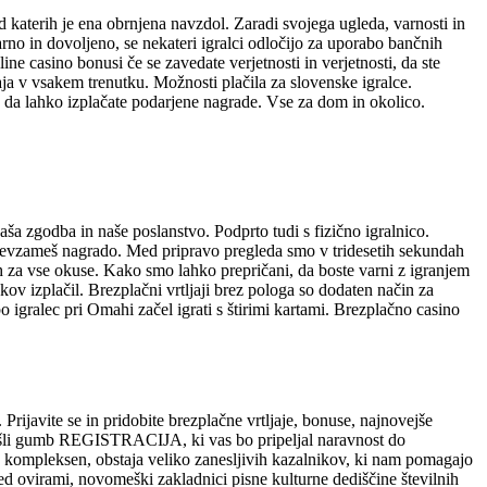
katerih je ena obrnjena navzdol. Zaradi svojega ugleda, varnosti in
arno in dovoljeno, se nekateri igralci odločijo za uporabo bančnih
ine casino bonusi če se zavedate verjetnosti in verjetnosti, da ste
aja v vsakem trenutku. Možnosti plačila za slovenske igralce.
i, da lahko izplačate podarjene nagrade. Vse za dom in okolico.
a zgodba in naše poslanstvo. Podprto tudi s fizično igralnico.
n prevzameš nagrado. Med pripravo pregleda smo v tridesetih sekundah
icah za vse okuse. Kako smo lahko prepričani, da boste varni z igranjem
pkov izplačil. Brezplačni vrtljaji brez pologa so dodaten način za
o igralec pri Omahi začel igrati s štirimi kartami. Brezplačno casino
 Prijavite se in pridobite brezplačne vrtljaje, bonuse, najnovejše
 našli gumb REGISTRACIJA, ki vas bo pripeljal naravnost do
led kompleksen, obstaja veliko zanesljivih kazalnikov, ki nam pomagajo
 med ovirami, novomeški zakladnici pisne kulturne dediščine številnih