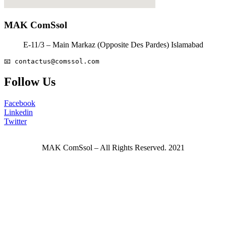
MAK ComSsol
E-11/3 – Main Markaz (Opposite Des Pardes) Islamabad
📧 
contactus@comssol.com
Follow Us
Facebook
Linkedin
Twitter
MAK ComSsol – All Rights Reserved. 2021