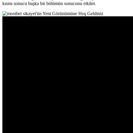
kısmı sonucu başka bir bölümün sonucunu etkiler.