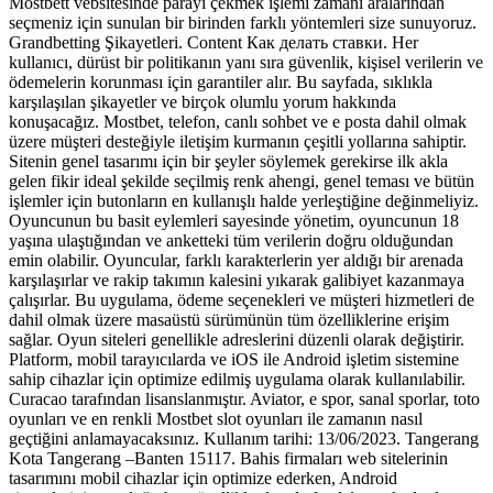
Mostbett vebsitesinde parayı çekmek işlemi zamanı aralarından
seçmeniz için sunulan bir birinden farklı yöntemleri size sunuyoruz.
Grandbetting Şikayetleri. Content Как делать ставки. Her
kullanıcı, dürüst bir politikanın yanı sıra güvenlik, kişisel verilerin ve
ödemelerin korunması için garantiler alır. Bu sayfada, sıklıkla
karşılaşılan şikayetler ve birçok olumlu yorum hakkında
konuşacağız. Mostbet, telefon, canlı sohbet ve e posta dahil olmak
üzere müşteri desteğiyle iletişim kurmanın çeşitli yollarına sahiptir.
Sitenin genel tasarımı için bir şeyler söylemek gerekirse ilk akla
gelen fikir ideal şekilde seçilmiş renk ahengi, genel teması ve bütün
işlemler için butonların en kullanışlı halde yerleştiğine değinmeliyiz.
Oyuncunun bu basit eylemleri sayesinde yönetim, oyuncunun 18
yaşına ulaştığından ve anketteki tüm verilerin doğru olduğundan
emin olabilir. Oyuncular, farklı karakterlerin yer aldığı bir arenada
karşılaşırlar ve rakip takımın kalesini yıkarak galibiyet kazanmaya
çalışırlar. Bu uygulama, ödeme seçenekleri ve müşteri hizmetleri de
dahil olmak üzere masaüstü sürümünün tüm özelliklerine erişim
sağlar. Oyun siteleri genellikle adreslerini düzenli olarak değiştirir.
Platform, mobil tarayıcılarda ve iOS ile Android işletim sistemine
sahip cihazlar için optimize edilmiş uygulama olarak kullanılabilir.
Curacao tarafından lisanslanmıştır. Aviator, e spor, sanal sporlar, toto
oyunları ve en renkli Mostbet slot oyunları ile zamanın nasıl
geçtiğini anlamayacaksınız. Kullanım tarihi: 13/06/2023. Tangerang
Kota Tangerang –Banten 15117. Bahis firmaları web sitelerinin
tasarımını mobil cihazlar için optimize ederken, Android