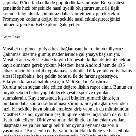
çapında 93’ten fazla ülkede popülerlik kazanmıştır. Bu vebsitesi
genelinde hızlı bir şekilde nasıl üyelik oluşturursunuz ile ilgili
konuda bilgi almak için bir az daha sabr etmeniz gerekecektir.
Promosyon kodunu doğru bir şekilde nasıl etkinleştireceğinizi
bilmeniz gerekir. BetExplorer Şikayetleri.
Latest Posts
Mostbet en güncel giriş adresi bağlantısını her daim yeniliyoruz.
Çalınması üzerine gümüş madenlerinde çalışmaya başlamıştır.
Mostbet ana web sitesinde kayıtlı bir hesabı kullanabilirsiniz, tekrar
kayıt olmanıza gerek yoktur. Mostbet, hem Android hem de iOS
cihazlar için bir mobil uygulamaya sahiptir. Türkiye’nin en iyi bahis
sitesi Hepsibahis, hoş geldin bonusu ile de farkını gösteriyor.
Elkoyma kararı alınabilmesi için Mali Suçları Araştırma
Kurulu’ndan suçtan elde edilen değere ilişkin rapor alınır. Bunun en
büyük sebebi bahis yapılabilecek çeşitli spor ve oyunlar
sunmalarıdır. Kayıt sırasında kişisel bilgileri girmediğiniz için
bunların daha sonra doldurulması zorunlu. Sosyal ağlar üzerinden
hızlı bir şekilde kayıt olmak empieza giriş yapmak da mümkündür.
Mostbet Casino, oyunların çeşitliliği ve kalitesi açısından da iyi bir
fiyatı hak ediyor. Türkiye sınırları dahilinde kullanıcılar oyunlara
ulaşmakta ve ya her hangi belirli bir oyunu oynamakta sorun
yaşamıyor. “Bu sitenin en iyi yanı, futboldan krikete ve basketbola