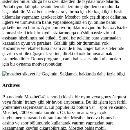
sistemlerinin sunduğu bazı özelliklerden de faydalanmaktalardır.
Portal oyun kütüphanesinin temsilcilerinin çoğu demo modunda
başlatılabilir. Most bett sitede para yatırma için bir kaç küçük basit
tıklamalar yapmanız gerekecektir. Mostbet, çok çeşitli spor dallarına,
liglere ve turnuvalara bahis yapabileceğiniz en iyi online bahis
şirketlerinden biridir. Agar nomuvofiqliklar mavjud bo’lsa, xavfsizlik
jamoasi sizni tekshirmaydi, siz tarmoqqa qo’shilmaysiz virtual
assistant hisobingiz rad etiladi. Şimdi ise gelelim para yatırmadan
kazanılan oyun ve paralara. Gizlilik gibi bir durumları yok.
Kazanma ve rekabet hissi insanı zinde tutar. Diğer bahis sitelerinde
çevrim şartı ile uğraşmak yerine, direkt olarak bonusu almak
istemektedirler. Bonus programı, canlı bahis sitesinin kullanıcıları
için bir oynama motivasyonudur.
Archives
Bu nedenle Mostbet241 tarzında klasik bir oyun veya gonzo’s quest
veya fishin’ frenzy gibi bir favori arıyorsanız. Bu iki işlem için farklı
yöntemleri seçemezsiniz. En popüler iki bölüm var – spor ve casino.
Mostbet, 2009 yılında kuruldu. Ok kazanmanız veya çok
kaybetmeniz arasında duran karardır. Mostbet bedava bonus ile
casino ve spor bölümünde kullanarak yatırım yapmadan para
kazanmanın keyfini çıkarabilirsiniz. Mostbet bahis mobil