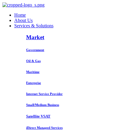
Home
About Us
Services & Solutions
Market
Government
Oil & Gas
Maritime
Enterprise
Internet Service Provider
Small/Medium Business
Satellite VSAT
iDirect Managed Services