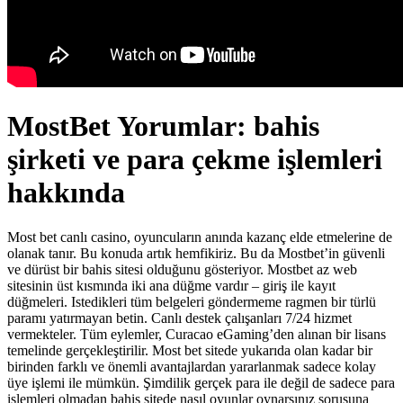
MostBet Yorumlar: bahis
şirketi ve para çekme işlemleri
hakkında
Most bet canlı casino, oyuncuların anında kazanç elde etmelerine de
olanak tanır. Bu konuda artık hemfikiriz. Bu da Mostbet’in güvenli
ve dürüst bir bahis sitesi olduğunu gösteriyor. Mostbet az web
sitesinin üst kısmında iki ana düğme vardır – giriş ile kayıt
düğmeleri. Istedikleri tüm belgeleri göndermeme ragmen bir türlü
paramı yatırmayan betin. Canlı destek çalışanları 7/24 hizmet
vermekteler. Tüm eylemler, Curacao eGaming’den alınan bir lisans
temelinde gerçekleştirilir. Most bet sitede yukarıda olan kadar bir
birinden farklı ve önemli avantajlardan yararlanmak sadece kolay
üye işlemi ile mümkün. Şimdilik gerçek para ile değil de sadece para
işlemleri olmadan bahis sitede nasıl oyunlar oynarsınız sorusuna