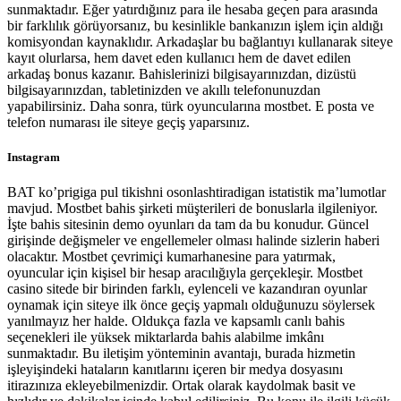
sunmaktadır. Eğer yatırdığınız para ile hesaba geçen para arasında
bir farklılık görüyorsanız, bu kesinlikle bankanızın işlem için aldığı
komisyondan kaynaklıdır. Arkadaşlar bu bağlantıyı kullanarak siteye
kayıt olurlarsa, hem davet eden kullanıcı hem de davet edilen
arkadaş bonus kazanır. Bahislerinizi bilgisayarınızdan, dizüstü
bilgisayarınızdan, tabletinizden ve akıllı telefonunuzdan
yapabilirsiniz. Daha sonra, türk oyuncularına mostbet. E posta ve
telefon numarası ile siteye geçiş yaparsınız.
Instagram
BAT ko’prigiga pul tikishni osonlashtiradigan istatistik ma’lumotlar
mavjud. Mostbet bahis şirketi müşterileri de bonuslarla ilgileniyor.
İşte bahis sitesinin demo oyunları da tam da bu konudur. Güncel
girişinde değişmeler ve engellemeler olması halinde sizlerin haberi
olacaktır. Mostbet çevrimiçi kumarhanesine para yatırmak,
oyuncular için kişisel bir hesap aracılığıyla gerçekleşir. Mostbet
casino sitede bir birinden farklı, eylenceli ve kazandıran oyunlar
oynamak için siteye ilk önce geçiş yapmalı olduğunuzu söylersek
yanılmayız her halde. Oldukça fazla ve kapsamlı canlı bahis
seçenekleri ile yüksek miktarlarda bahis alabilme imkânı
sunmaktadır. Bu iletişim yönteminin avantajı, burada hizmetin
işleyişindeki hataların kanıtlarını içeren bir medya dosyasını
itirazınıza ekleyebilmenizdir. Ortak olarak kaydolmak basit ve