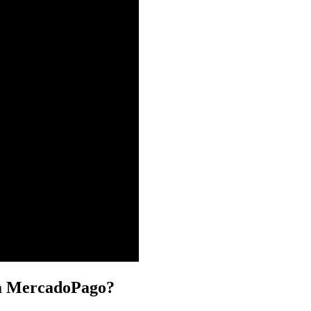
na MercadoPago?