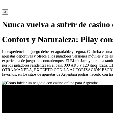
X
Nunca vuelva a sufrir de casino
Confort y Naturaleza: Pilay con
La experiencia de juego debe ser agradable y segura. Casimba es una
apuestas deportivas y ofrece a los jugadores versiones móviles y de e
experiencia de juego sin contratiempos. El Black Jack y la ruleta tam
por los jugadores residentes en el país. 000 ARS y 120 g
OTRA MANERA, EXCEPTO CON LA AUTORIZACIÓN ESCRITA DE SOLOA
favoritos, en los sitios de apuestas de Argentina podrás hacerlo con tr