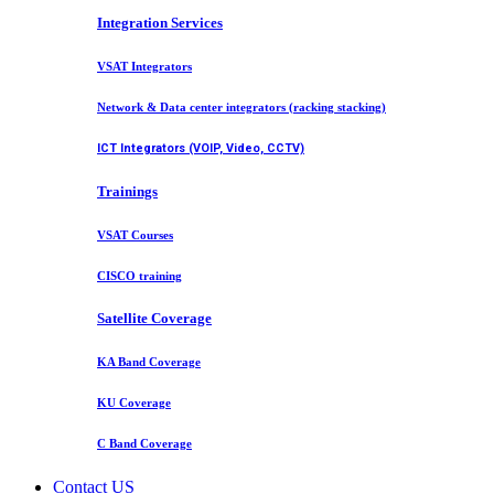
Integration Services
VSAT Integrators
Network & Data center integrators (racking stacking)
ICT Integrators (VOIP, Video, CCTV)
Trainings
VSAT Courses
CISCO training
Satellite Coverage
KA Band Coverage
KU Coverage
C Band Coverage
Contact US