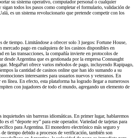
mportar su sistema operativo, computador personal o cualquier
 y sigan todos los pasos como completar el formulario, validación de
 Ualá, es un sistema revolucionario que pretende competir con los
s de tiempo. Limitándose a ofrecer solo 3 juegos: Fortune House,
on mercado pago en cualquiera de los casinos disponibles en
ad en las transacciones, la compañía invierte en protocolos de
tar desde Argentina que es gestionada por la empresa Connaught
jugar. MegaPari ofrece varios métodos de pago, incluyendo Rapipago,
 tiempos la cantidad de casinos online que han ido sumando a su
e promociones interesantes para usuarios nuevos y veteranos. En
r en línea. En efecto, esta plataforma ha logrado llegar a numerosos
 compiten con jugadores de todo el mundo, agregando un elemento de
 inquietudes sin barreras idiomáticas. En primer lugar, hablaremos
es el “deporte rey” para este operador. Variedad de tarjetas para
pecífico para Argentina. El monedero electrónico más seguro y
de tiempo debido a procesos de verificación, también son