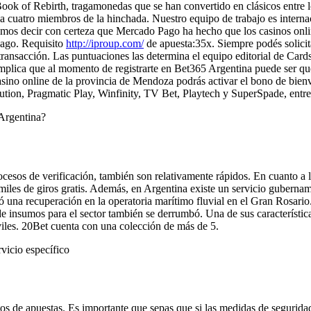
ok of Rebirth, tragamonedas que se han convertido en clásicos entre l
 a cuatro miembros de la hinchada. Nuestro equipo de trabajo es interna
demos decir con certeza que Mercado Pago ha hecho que los casinos onlin
pago. Requisito
http://iproup.com/
de apuesta:35x. Siempre podés solicit
transacción. Las puntuaciones las determina el equipo editorial de Card
plica que al momento de registrarte en Bet365 Argentina puede ser que 
asino online de la provincia de Mendoza podrás activar el bono de bienve
tion, Pragmatic Play, Winfinity, TV Bet, Playtech y SuperSpade, entre
esos de verificación, también son relativamente rápidos. En cuanto a l
es de giros gratis. Además, en Argentina existe un servicio gubername
una recuperación en la operatoria marítimo fluvial en el Gran Rosario.
insumos para el sector también se derrumbó. Una de sus características
viles. 20Bet cuenta con una colección de más de 5.
tos de apuestas. Es importante que sepas que si las medidas de seguridad