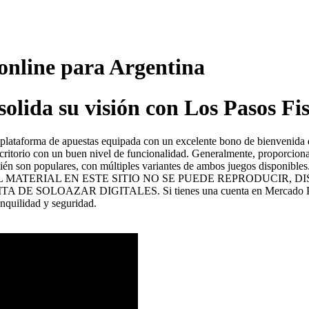
 online para Argentina
solida su visión con Los Pasos Fi
 plataforma de apuestas equipada con un excelente bono de bienvenida
scritorio con un buen nivel de funcionalidad. Generalmente, proporcion
bién son populares, con múltiples variantes de ambos juegos disponible
iros gratis. EL MATERIAL EN ESTE SITIO NO SE PUEDE REPROD
ZAR DIGITALES. Si tienes una cuenta en Mercado Pago y quier
anquilidad y seguridad.