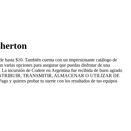
sherton
 de hasta $10. También cuenta con un impresionante catálogo de
an varias opciones para asegurar que puedas disfrutar de una
s. La incursión de Codere en Argentina fue recibida de buen agrado
UCIR, DISTRIBUIR, TRANSMITIR, ALMACENAR O UTILIZAR DE
es probar tu suerte con los resultados de tus equipos