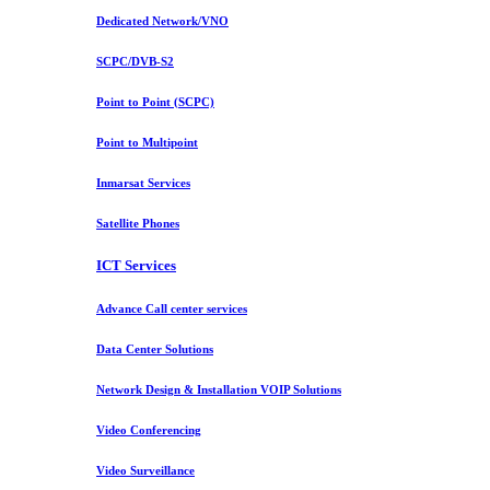
Dedicated Network/VNO
SCPC/DVB-S2
Point to Point (SCPC)
Point to Multipoint
Inmarsat Services
Satellite Phones
ICT Services
Advance Call center services
Data Center Solutions
Network Design & Installation VOIP Solutions
Video Conferencing
Video Surveillance