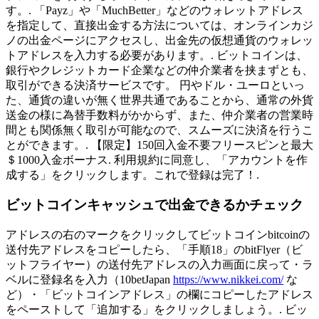
す。. 「Payz」や「MuchBetter」などのウォレットアドレス
を指定して、直接出金する方法については、オンラインカジ
ノの出金ページにアクセスし、出金先の仮想通貨のウォレッ
トアドレスを入力する必要があります。. ビットコインは、
銀行やクレジットカード企業などの仲介業者を挟まずとも、
取引ができる決済サービスです。 円やドル・ユーロといっ
た、通貨の違いが無く世界共通であることから、通常の外貨
送金の様に為替手数料がかからず、また、仲介業者の営業時
間とも関係無く取引が可能なので、スムーズに決済を行うこ
とができます。. 【限定】150回入金不要フリースピンと最大
＄1000入金ボーナス. 利用規約に同意し、「アカウントを作
成する」をクリックします。これで登録は完了！.
ビットコインキャッシュで出金できるかチェック
アドレスの右のマークをクリックしてビットコインbitcoinの
送付先アドレスをコピーしたら、「手順18」のbitFlyer（ビ
ットフライヤー）の送付先アドレスの入力画面に戻って・ラ
ベルに登録名を入力（10betJapan
https://www.nikkei.com/
な
ど）・「ビットコインアドレス」の欄にコピーしたアドレス
をペーストして「追加する」をクリックしましょう。. ビッ