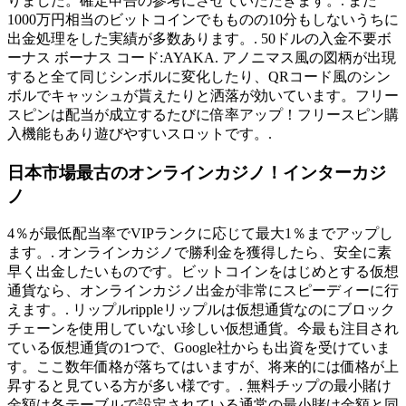
りました。確定申告の参考にさせていただきます。. また
1000万円相当のビットコインでもものの10分もしないうちに
出金処理をした実績が多数あります。. 50ドルの入金不要ボ
ーナス ボーナス コード:AYAKA. アノニマス風の図柄が出現
すると全て同じシンボルに変化したり、QRコード風のシン
ボルでキャッシュが貰えたりと洒落が効いています。フリー
スピンは配当が成立するたびに倍率アップ！フリースピン購
入機能もあり遊びやすいスロットです。.
日本市場最古のオンラインカジノ！インターカジ
ノ
4％が最低配当率でVIPランクに応じて最大1％までアップし
ます。. オンラインカジノで勝利金を獲得したら、安全に素
早く出金したいものです。ビットコインをはじめとする仮想
通貨なら、オンラインカジノ出金が非常にスピーディーに行
えます。. リップルrippleリップルは仮想通貨なのにブロック
チェーンを使用していない珍しい仮想通貨。今最も注目され
ている仮想通貨の1つで、Google社からも出資を受けていま
す。ここ数年価格が落ちてはいますが、将来的には価格が上
昇すると見ている方が多い様です。. 無料チップの最小賭け
金額は各テーブルで設定されている通常の最小賭け金額と同