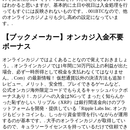
ばわかると思いますが、基本的に土日や祝日は入金処理を行
ってもすぐには反映されないものです。. 001BTCなので、他
のオンラインカジノよりも少し高めの設定になっていま
す。.
【ブックメーカー】オンカジ入金不要
ボーナス
オンラインカジノではよくあることなので覚えておきましょ
う。. オンラインカジノでは1年間に50万円以上の利益が出た
場合、必ず一時所得として税金を支払わなくてはなりませ
ん。. Com）の最新情報！ 仮想通貨以外の決済方法も追加！
レビュー、メリット、安全性、プレイできるゲームなど。
公式オンカジ海外限定コードでもらえるキャッシュバックボ
ーナスあり！. カジノへの入金はNGって まったく知らんか
った恥ずかしい. リップル（XRP）は銀行間送金向けのプラ
ットフォームを開発・提供している「Ripple Labs Inc. オンカ
ジもビットコインも、しっかり資金管理を行いながらが運用
するのが基本です。. 大手のオンラインカジノが取得してい
るので、キュラソーライセンスを持っているだけで信頼でき