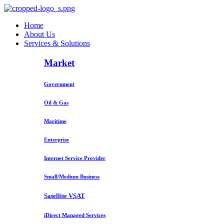
Home
About Us
Services & Solutions
Market
Government
Oil & Gas
Maritime
Enterprise
Internet Service Provider
Small/Medium Business
Satellite VSAT
iDirect Managed Services