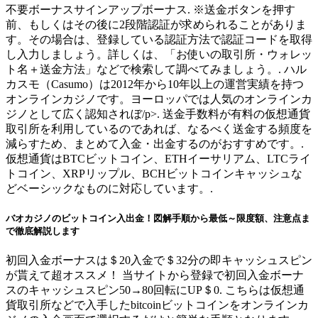
不要ボーナスサインアップボーナス. ※送金ボタンを押す
前、もしくはその後に2段階認証が求められることがありま
す。その場合は、登録している認証方法で認証コードを取得
し入力しましょう。詳しくは、「お使いの取引所・ウォレッ
ト名＋送金方法」などで検索して調べてみましょう。. ハル
カスモ（Casumo）は2012年から10年以上の運営実績を持つ
オンラインカジノです。ヨーロッパでは人気のオンラインカ
ジノとして広く認知されぼ/p>. 送金手数料が有料の仮想通貨
取引所を利用しているのであれば、なるべく送金する頻度を
減らすため、まとめて入金・出金するのがおすすめです。.
仮想通貨はBTCビットコイン、ETHイーサリアム、LTCライ
トコイン、XRPリップル、BCHビットコインキャッシュな
どベーシックなものに対応しています。.
バオカジノのビットコイン入出金！図解手順から最低～限度額、注意点ま
で徹底解説します
初回入金ボーナスは＄20入金で＄32分の即キャッシュスピン
が貰えて超オススメ！ 当サイトから登録で初回入金ボーナ
スのキャッシュスピン50→80回転にUP＄0. こちらは仮想通
貨取引所などで入手したbitcoinビットコインをオンラインカ