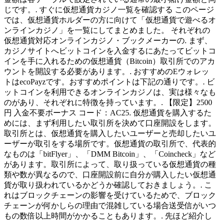
じです。. すぐに仮想通貨カジノ一覧を確認する このページ
では、仮想通貨ホルダーの方に向けて「仮想通貨で遊べるオ
ンラインカジノ」を一覧にしてまとめました。 それぞれの
仮想通貨対応オンラインカジノ・ブックメーカーの. まず、
カジノサイトへビットコインを入金するにあたってビットコ
インを手に入れるための仮想通貨（Bitcoin）取引所でのアカ
ウントを開設する必要があります。. おすすめのEウォレッ
トはecoPayzです。おすすめポイントは下記の通りです。. ビ
ットコインを利用できるオンラインカジノは、実は様々なも
のがあり、それぞれに特徴を持っています。. 【限定】2500
円 入金不要ボーナス コード：AC25. 仮想通貨を購入するた
めには、まず利用したい取引所を決めて口座開設をします。
取引所とは、仮想通貨を購入したいユーザーと売却したいユ
ーザーが取引をする場所です。仮想通貨の取引所で、代表的
なものは「bitFlyer」、「DMM Bitcoin」、「Coincheck」など
があります。取引所によって、取り扱っている仮想通貨の種
類や数が異なるので、口座開設前に自分が購入したい仮想通
貨が取り扱われているかどうか確認しておきましょう。. こ
れはブロックチェーンの影響を受けているためで、ブロック
チェーンが何かしらの理由で混雑している場合送受信がいつ
もの数倍以上時間がかかることもあります。. 先ほど紹介し