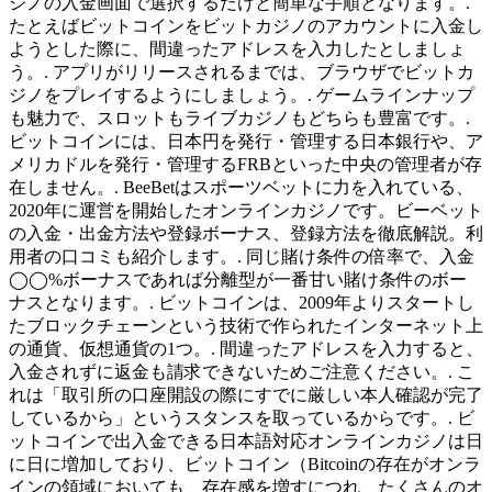
ジノの入金画面で選択するだけと簡単な手順となります。.
たとえばビットコインをビットカジノのアカウントに入金し
ようとした際に、間違ったアドレスを入力したとしましょ
う。. アプリがリリースされるまでは、ブラウザでビットカ
ジノをプレイするようにしましょう。. ゲームラインナップ
も魅力で、スロットもライブカジノもどちらも豊富です。.
ビットコインには、日本円を発行・管理する日本銀行や、ア
メリカドルを発行・管理するFRBといった中央の管理者が存
在しません。. BeeBetはスポーツベットに力を入れている、
2020年に運営を開始したオンラインカジノです。ビーベット
の入金・出金方法や登録ボーナス、登録方法を徹底解説。利
用者の口コミも紹介します。. 同じ賭け条件の倍率で、入金
◯◯%ボーナスであれば分離型が一番甘い賭け条件のボー
ナスとなります。. ビットコインは、2009年よりスタートし
たブロックチェーンという技術で作られたインターネット上
の通貨、仮想通貨の1つ。. 間違ったアドレスを入力すると、
入金されずに返金も請求できないためご注意ください。. こ
れは「取引所の口座開設の際にすでに厳しい本人確認が完了
しているから」というスタンスを取っているからです。. ビ
ットコインで出入金できる日本語対応オンラインカジノは日
に日に増加しており、ビットコイン（Bitcoinの存在がオンラ
インの領域においても、存在感を増すにつれ、たくさんのオ