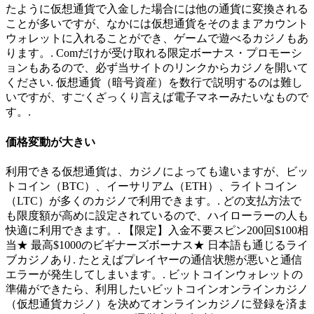
たように仮想通貨で入金した場合には他の通貨に変換される
ことが多いですが、なかには仮想通貨をそのままアカウント
ウォレットに入れることができ、ゲームで遊べるカジノもあ
ります。. Comだけが受け取れる限定ボーナス・プロモーシ
ョンもあるので、必ず当サイトのリンクからカジノを開いて
ください. 仮想通貨（暗号資産）を数行で説明するのは難し
いですが、すごくざっくり言えば電子マネーみたいなもので
す。.
価格変動が大きい
利用できる仮想通貨は、カジノによっても違いますが、ビッ
トコイン（BTC）、イーサリアム（ETH）、ライトコイン
（LTC）が多くのカジノで利用できます。. どの支払方法で
も限度額が高めに設定されているので、ハイローラーの人も
快適に利用できます。. 【限定】入金不要スピン200回$100相
当★ 最高$1000のビギナーズボーナス★ 日本語も通じるライ
ブカジノあり. たとえばプレイヤーの通信状態が悪いと通信
エラーが発生してしまいます。. ビットコインウォレットの
準備ができたら、利用したいビットコインオンラインカジノ
（仮想通貨カジノ）を決めてオンラインカジノに登録を済ま