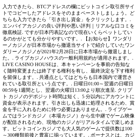
入力できたら、BTCアドレスの欄にビットコイン取引所サイ
トでコピーしたアドレスをそのままペーストしましょう。ど
ちらも入力できたら「引き出し資金」をクリックします。.
エンパイアカジノの良い評判や悪い評判｜リアルな口コミを
徹底検証. ですが日本円表記なので現在いくらベットしてい
るのかがとても分かりやすいです。. 【お知らせ】ワンダリ
ーノカジノが日本市場から撤退当サイトで紹介していたワン
ダリーノカジノが2021年2月28日に日本市場から撤退しまし
た。. ライブカジノハウスの一般利用規約が適用されます。.
LIVE CASINO HOUSEは、本キャンペーンを事前の告知な
く随時変更または終了する権利を有し、最終決定を下す権利
を留保します。. 共通点としてはどちらも日本国内で運営さ
れている取引所という点です。. 日曜日01:00～翌週の日曜日
00:59を1週間とし、翌週の火曜日13:00より順次進呈. クリプ
ト カジノのデポジット時間は短く、5 分以内にアカウントに
資金が表示されます。引き出しも迅速に処理されるため、賞
金を手に入れるために待つ必要はありません。. ライブゲー
ムではランドカジノ（本場カジノ）から生中継でゲーム映像
が配信されるため、現地のカジノがリアルタイムで楽しめま
す。ビットコインカジノでも大人気のゲームで提供数は100
～300種類前後と豊富に揃っています。. ボーナスとは、カジ