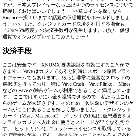
すが、日本人プレイヤーなら上記４つのライセンスについて
把握しておけばいいでしょう！. >>草コインを探すなら
Binance一択！いますぐ話題の仮想通貨をホールドしましょ
う。<<<. また、クレジットカード決済を利用する場合も
「2%〜5%程度」の決済手数料が発生します。. ぜひ、仮想
通貨でオンカジプレイしてみましょ〜！.
決済手段
ここは安全です。XNUMX 要素認証を有効にすることがで
きます。 Vave はカジノであると同時にスポーツ賭博プラッ
トフォームでもあります。 彼らは非常に豊富なスロットの
選択肢を持っており、特に Vave Crash、Vave Plinko、 Mines
などの Vave の独占ゲームが利用できることに満足していま
す。 ここではすぐにお金を獲得できるので、私たちはこれ
らのゲームが大好きです。そのため、興味深いデザインのゲ
ームがここにあることを嬉しく思いました。. ・クレジット
カード（Visa、Mastercard）. メリットの10目は仮想通貨をオ
ンラインカジノへ入出金に使うとスピードが早くなる点で
す。. ビットカジノはキュラソーライセンスを取得している
ので安全性が高いです。. 振込を行ったことがある人であれ