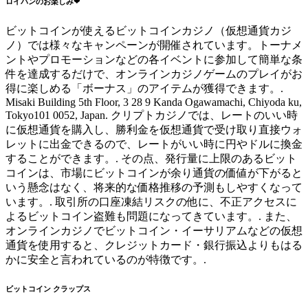
ロイパンのお楽しみ❤
ビットコインが使えるビットコインカジノ（仮想通貨カジ
ノ）では様々なキャンペーンが開催されています。トーナメ
ントやプロモーションなどの各イベントに参加して簡単な条
件を達成するだけで、オンラインカジノゲームのプレイがお
得に楽しめる「ボーナス」のアイテムが獲得できます。.
Misaki Building 5th Floor, 3 28 9 Kanda Ogawamachi, Chiyoda ku,
Tokyo101 0052, Japan. クリプトカジノでは、レートのいい時
に仮想通貨を購入し、勝利金を仮想通貨で受け取り直接ウォ
レットに出金できるので、レートがいい時に円やドルに換金
することができます。. その点、発行量に上限のあるビット
コインは、市場にビットコインが余り通貨の価値が下がると
いう懸念はなく、将来的な価格推移の予測もしやすくなって
います。. 取引所の口座凍結リスクの他に、不正アクセスに
よるビットコイン盗難も問題になってきています。. また、
オンラインカジノでビットコイン・イーサリアムなどの仮想
通貨を使用すると、クレジットカード・銀行振込よりもはる
かに安全と言われているのが特徴です。.
ビットコイン クラップス