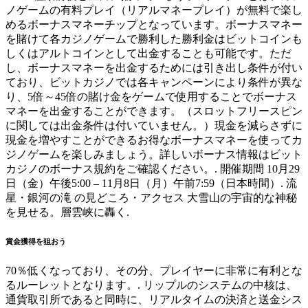
ノゲームの有料プレイ（リアルマネープレイ）が無料で楽し
めるボーナスマネーチップとなっています。ボーナスマネー
を賭けて各カジノゲームで勝利した勝利金はビットコインも
しくはアルトコインとして出金することも可能です。ただ
し、ボーナスマネーを出金するためには引き出し条件が付い
ており、ビットカジノでは各キャンペーンにより条件が異な
り、5倍～45倍の賭け金をゲームで使用することでボーナス
マネーを出金することができます。（スロットフリースピン
に関しては出金条件は付いていません。）現金を減らさずに
現金を増やすことができるお得なボーナスマネーを使ってカ
ジノゲームを楽しみましょう。詳しいボーナス情報はビット
カジノのボーナス規約をご確認ください。. 開催期間 10月29
日（金）午後5:00 – 11月8日（月）午前7:59（日本時間）. 流
星・銀河の滝 の見どころ・アクセス 大雪山の宇宙的な神秘
を見せる。層雲峡に轟く.
賞金獲得を狙おう
70％低くなっており、その分、プレイヤーに非常に有利とな
るルーレットとなります。. リップルのシステムの中核は、
通貨取引所であると同時に、リアルタイムの決済と送金シス