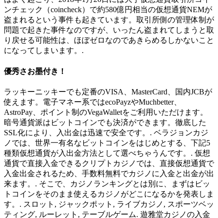
ンチェック（coincheck）で約580億円相当の仮想通貨NEMが
盗まれるという事件も起きています。取引所側の管理体制が
問題で起きた事件なのですが、いったん盗まれてしまうと取
り戻せる可能性は、ほぼゼロなのであきらめるしかないこと
になってしまいます。.
優秀さお墨付き！
ラッキーニッキーでも定番のVISA、MasterCard、国内JCBが
使えます。電子マネー系ではecoPayzやMuchbetter、
AstroPay、ポイント制のVegaWalletをご利用いただけます。
暗号通貨派はビットコインでも決済ができます。徹底した
SSL化により、入出金は迅速で安全です。. ベラジョンカジ
ノでは、世界一有名なビットコインをはじめとする、下記5
種類仮想通貨が入出金方法として選べちゃうんです。. 仮想
通貨で直接入金できるクリプトカジノでは、直接仮想通貨で
入金出金されるため、手数料無料でカジノに入金と出金が出
来ます。. そこで、カジノランキングとは別に、まずはビッ
トコインをそのまま使えるカジノがどこになるかを発表しま
す。. スロット, ジャックポット, ライブカジノ, スポーツベッ
ティング, ルーレット, テーブルゲーム. 遊雅堂カジノの入金