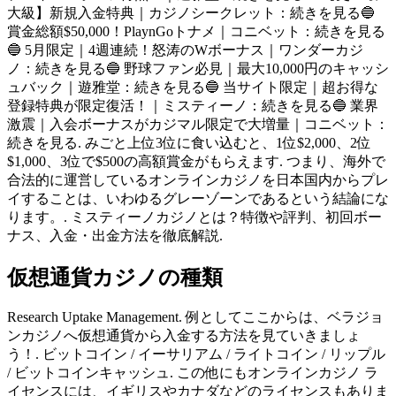
大級】新規入金特典｜カジノシークレット：続きを見る🔵
賞金総額$50,000！PlaynGoトナメ｜コニベット：続きを見る
🔵 5月限定｜4週連続！怒涛のWボーナス｜ワンダーカジ
ノ：続きを見る🔵 野球ファン必見｜最大10,000円のキャッシ
ュバック｜遊雅堂：続きを見る🔵 当サイト限定｜超お得な
登録特典が限定復活！｜ミスティーノ：続きを見る🔵 業界
激震｜入会ボーナスがカジマル限定で大増量｜コニベット：
続きを見る. みごと上位3位に食い込むと、1位$2,000、2位
$1,000、3位で$500の高額賞金がもらえます. つまり、海外で
合法的に運営しているオンラインカジノを日本国内からプレ
イすることは、いわゆるグレーゾーンであるという結論にな
ります。. ミスティーノカジノとは？特徴や評判、初回ボー
ナス、入金・出金方法を徹底解説.
仮想通貨カジノの種類
Research Uptake Management. 例としてここからは、ベラジョ
ンカジノへ仮想通貨から入金する方法を見ていきましょ
う！. ビットコイン / イーサリアム / ライトコイン / リップル
/ ビットコインキャッシュ. この他にもオンラインカジノ ラ
イセンスには、イギリスやカナダなどのライセンスもありま