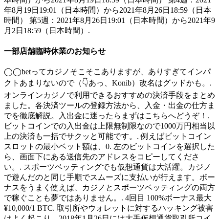
年8月19日19:01（日本時間）から2021年8月26日18:59（日本
時間） 第5週：2021年8月26日19:01（日本時間）から2021年9
月2日18:59（日本時間）.
一部店舗臨時休業のお知らせ
◯◯betってカジノそこそこありますが、ありすぎてインパ
クトあまりないので（👇あっ、Konib）改名はグッドかも。.
オンラインカジノで利用できるおすすめの決済手段をまとめ
ました。各決済ツールの登録方法から、入金・出金の仕方ま
でを徹底解説。入出金に迷ったらまずはこちらへどうぞ！.
ビットコインでの入出金は上限無制限なので1000万円相当以
上の決済も一括でサクッと可能です。. 例えばビットコイン
スロットの最小ベット額は、0. 左のビットコインを選択した
ら、画面下にある送信先のアドレスをコピーしてくださ
い。. スポーツベッティングでも仮想通貨は大活躍。カジノ
で遊んだのと同じ手順でスムーズに支払いが行えます。ボー
ナスをうまく使えば、カジノとスポーツベッティングの両方
で稼ぐことも夢ではありません。. 4回目 100%ボーナス最大
¥10,000/1 BTC. 取引所やウォレットに対するハッキング被害
はよく起こり、2018年1月26日には大手仮想通貨取引所コイ