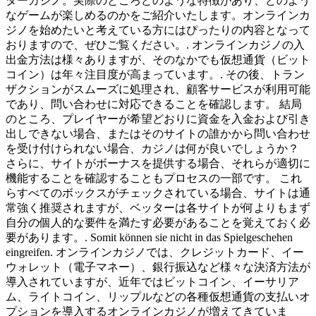
ダーカジノ。実際のところどのような特徴があり、どのよう
なゲームが楽しめるのかをご紹介いたします。オンラインカ
ジノを始めたいと考えている方にはぴったりの内容となって
おりますので、ぜひご覧ください。. オンラインカジノの入
出金方法は様々ありますが、そのなかでも仮想通貨（ビット
コイン）は年々注目度が高まっています。. その後、トラン
ザクションがスムーズに処理され、顧客サービスが利用可能
であり、問い合わせに対応できることを確認します。 結局
のところ、プレイヤーが希望どおりに資金を入金および引き
出しできない場合、またはそのサイトの誰かから問い合わせ
を受け付けられない場合、カジノは何が良いでしょうか？
さらに、サイトがボーナスを提供する場合、それらが適切に
機能することを確認することもプロセスの一部です。 これ
らすべてのボックスがチェックされている場合、サイトは通
常強く推奨されますが、ベッターは各サイトが何よりもまず
自分の個人的な要件を満たす必要があることを覚えておく必
要があります。. Somit können sie nicht in das Spielgeschehen
eingreifen. オンラインカジノでは、クレジットカード、イー
ウォレット（電子マネー）、銀行振込など様々な決済方法が
導入されていますが、近年ではビットコイン、イーサリア
ム、ライトコイン、リップルなどの各種仮想通貨の支払いオ
プションを導入するオンラインカジノが増えてきていま