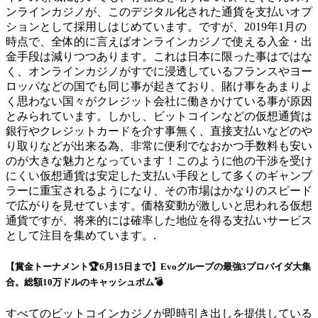
ンラインカジノが、このデジタル化された通貨を支払いオプ
ションとして採用しはじめています。ですが、2019年1月の
時点で、全体的に言えばオンラインカジノで使える入金・出
金手段は減りつつあります。これは日本に限った事はではな
く、オンラインカジノがすでに浸透しているフランスやヨー
ロッパなどの国でも同じ事が起きており、賭け事をあまりよ
く思わない国々がクレジット会社に働きかけている事が原因
とみられています。しかし、ビットコインなどの仮想通貨は
銀行やクレジットカードを介す事無く、直接支払いなどのや
り取りなどが出来る為、非常に便利でなおかつ手数料も安い
のが大きな魅力となっています！このように他の干渉を受け
にくい仮想通貨は安定した支払い手段として多くのギャンブ
ラーに重宝されるようになり、その市場はかなりのスピード
で広がりを見せています。価格変動が激しいと思われる仮想
通貨ですが、将来的には確率した地位を得る支払いサービス
として注目を集めています。.
【賞金トーナメント🏆6月15日まで】Evoグループの最強3プロバイダ大集
合。総額10万ドルのキャッシュボム💣
すべてのビットコインカジノが即時引き出しを提供している