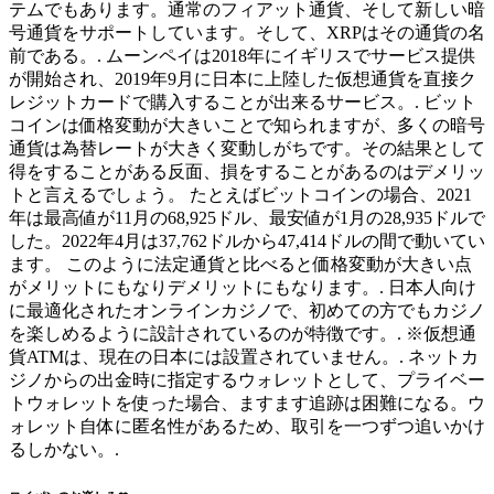
テムでもあります。通常のフィアット通貨、そして新しい暗
号通貨をサポートしています。そして、XRPはその通貨の名
前である。. ムーンペイは2018年にイギリスでサービス提供
が開始され、2019年9月に日本に上陸した仮想通貨を直接ク
レジットカードで購入することが出来るサービス。. ビット
コインは価格変動が大きいことで知られますが、多くの暗号
通貨は為替レートが大きく変動しがちです。その結果として
得をすることがある反面、損をすることがあるのはデメリッ
トと言えるでしょう。 たとえばビットコインの場合、2021
年は最高値が11月の68,925ドル、最安値が1月の28,935ドルで
した。2022年4月は37,762ドルから47,414ドルの間で動いてい
ます。 このように法定通貨と比べると価格変動が大きい点
がメリットにもなりデメリットにもなります。. 日本人向け
に最適化されたオンラインカジノで、初めての方でもカジノ
を楽しめるように設計されているのが特徴です。. ※仮想通
貨ATMは、現在の日本には設置されていません。. ネットカ
ジノからの出金時に指定するウォレットとして、プライベー
トウォレットを使った場合、ますます追跡は困難になる。ウ
ォレット自体に匿名性があるため、取引を一つずつ追いかけ
るしかない。.