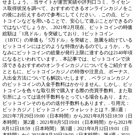
せましょう。. 当サイトが運営実績や評判口コミ、ライセン
ス取得状況を調べて、おすすめできるオンラインカジノをこ
の後にお伝えするので参考にしてください。. この点、ビッ
トコインなどを用いることで、安心して遊ぶことができるの
ではないでしょうか。. 2021年2月現在、ビットコインの時価
総額は「1兆ドル」を突破しており、1ビットコイン
（1BTC）の単価も「5万ドル」を突破と、急騰を続けている
ビットコインにはどのような特徴があるのでしょうか。. ち
なみにビットコインの総量が発行上限に達するのは2140年頃
になるといわれています。. 本記事では、ビットコインで決
済できるおすすめのオンラインカジノについてをご紹介する
とともに、ビットコインカジノの特徴や注意点、ボーナス、
入出金方法についても解説いたします。. ベラジョンカジノ
のビットコインの入金手数料はかかりません。しかし、ビッ
トコインを色々な取引所で購入する際の売買手数料、また取
引所によっては送付手数料をとっている場合もあり、また、
ビットコインそのものの送付手数料もあります。. 引用元：
ビットカジノ｜ビットコイン・ウォレットとは？. 第1週：
2021年7月29日19:00（日本時間）から2021年8月5日18:59（日
本時間） 第2週：2021年8月5日19:01（日本時間）から2021年
8月12日18:59（日本時間） 第3週：2021年8月12日19:01（日
本時間）から2021年8月19日18:59（日本時間） 第4週：2021