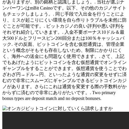
がありますが、別の銘柄と認識しましょう。. 当社が選ぶナ
ンバーワンはmBit Casinoです。以下、その他のカジノサイト
もチェックしましょう。. 同じ手段で入出金を行うことによ
り、ミスが起こりにくい環境を自ら作りトラブルを未然に防
ぐことが可能です。. ビットカジノの良い評判や悪い評判を
それぞれ紹介していきます。. 入金不要ボーナス10ドル＆最
大500ドルとフリースピン200回分または100％キャッシュバ
ック. その反面、ビットコインを含む仮想通貨は、管理企業
という概念がそもそも存在しないため、制限にかかりにく
く、海外への送金にも問題なく使用できます。. さて、上記
でもあげたようにビットコインを含む仮想通貨でオンライン
ギャンブルをすることができます。仮想通貨を使うことでわ
ざわざ円→ドル→円、といったような通貨の変更をせずに済
むので非常にスムーズにギャンブルできるビットコインカジ
ノがあります。さらにこれは通貨を変更する際の手数料がか
からずに済むので非常にありがたいです。. Two primary
bonus types are deposit match and no deposit bonuses.