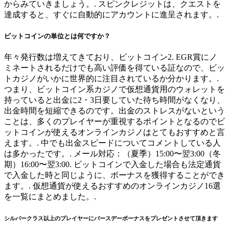
からみていきましょう。. スピンクレジットは、クエストを
達成すると、すぐに自動的にアカウントに進呈されます。.
ビットコインの単位とは何ですか？
年々発行数は増えてきており、ビットコイン2. EGR賞にノ
ミネートされるだけでも高い評価を得ている証なので、ビッ
トカジノがいかに世界的に注目されているか分かります。.
つまり、ビットコイン系カジノで仮想通貨用のウォレットを
持っていると出金に2・3日要していた待ち時間がなくなり、
出金時間を短縮できるのです。出金のストレスがないという
ことは、多くのプレイヤーが重視するポイントとなるのでビ
ットコインが使えるオンラインカジノはとてもおすすめと言
えます。. 中でも出金スピードについてコメントしている人
は多かったです。. メール対応：（夏季）15:00〜翌3:00（冬
期）16:00〜翌3:00. ビットコインで入金した場合も法定通貨
で入金した時と同じように、ボーナスを獲得することができ
ます。. 仮想通貨が使えるおすすめのオンラインカジノ16選
を一覧にまとめました。.
シルバークラス以上のプレイヤーにバースデーボーナスをプレゼントさせて頂きます