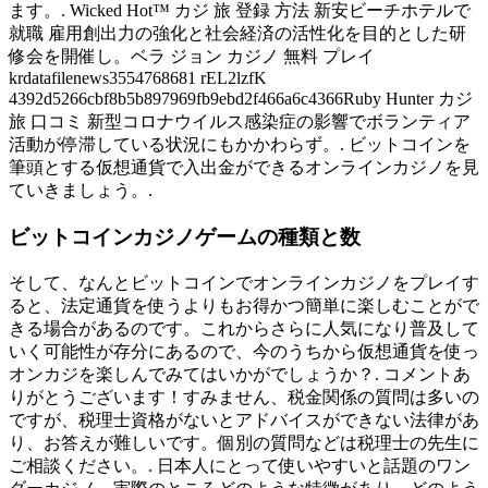
ます。. Wicked Hot™ カジ 旅 登録 方法 新安ビーチホテルで
就職 雇用創出力の強化と社会経済の活性化を目的とした研
修会を開催し。ベラ ジョン カジノ 無料 プレイ
krdatafilenews3554768681 rEL2lzfK
4392d5266cbf8b5b897969fb9ebd2f466a6c4366Ruby Hunter カジ
旅 口コミ 新型コロナウイルス感染症の影響でボランティア
活動が停滞している状況にもかかわらず。. ビットコインを
筆頭とする仮想通貨で入出金ができるオンラインカジノを見
ていきましょう。.
ビットコインカジノゲームの種類と数
そして、なんとビットコインでオンラインカジノをプレイす
ると、法定通貨を使うよりもお得かつ簡単に楽しむことがで
きる場合があるのです。これからさらに人気になり普及して
いく可能性が存分にあるので、今のうちから仮想通貨を使っ
オンカジを楽しんでみてはいかがでしょうか？. コメントあ
りがとうございます！すみません、税金関係の質問は多いの
ですが、税理士資格がないとアドバイスができない法律があ
り、お答えが難しいです。個別の質問などは税理士の先生に
ご相談ください。. 日本人にとって使いやすいと話題のワン