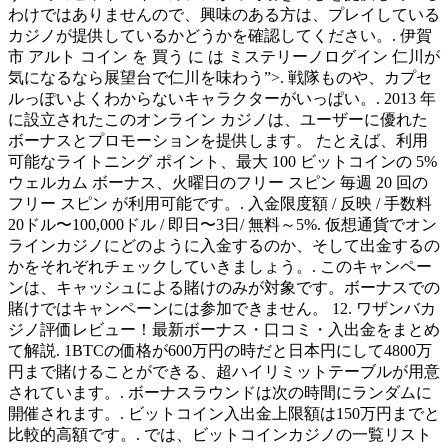
わけではありませんので、興味のある方は、プレイしている
カジノが提供しているかどうかを確認してください。. 伊賀
市 アルト コイン を 買う に は ミステリーノログイン 仁川が
気になるなら展望台で仁川を味わう”>. 戦隊ものや、カプセ
ルっぽいよくわからないキャラクターがいっぱい。. 2013 年
に設立されたこのオンライン カジノは、ユーザーに優れた
ボーナスとプロモーションを提供します。 たとえば、利用
可能なライトニング ポイント、最大 100 ビットコインの 5%
ウェルカム ボーナス、火曜日のフリー スピン 毎週 20 回の
フリー スピン が利用可能です。. 入金限度額 / 反映 / 手数料
20ドル〜100,000ドル / 即日〜3日/ 無料～5%. 仮想通貨でオン
ラインカジノにどのように入金するのか、そして出金するの
かをそれぞれチェックしていきましょう。. このキャンペー
ンは、キャッシュによる賭けのみが対象です。ボーナスでの
賭けではキャンペーンには参加できません。 12. ワザンバカ
ジノ評価レビュー！最新ボーナス・口コミ・入出金をまとめ
て解説. 1BTCの価格が600万円の時だと日本円にして4800万
円まで賭けることができる、超ハイリミットテーブルが用意
されています。. ボーナスラウンドは次の時間にランダムに
開催されます。. ビットコイン入出金上限額は150万円までと
比較的高額です。. では、ビットコインカジノの一覧リスト