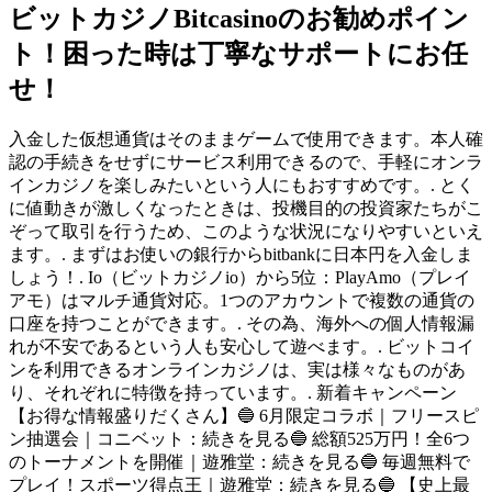
ビットカジノBitcasinoのお勧めポイン
ト！困った時は丁寧なサポートにお任
せ！
入金した仮想通貨はそのままゲームで使用できます。本人確
認の手続きをせずにサービス利用できるので、手軽にオンラ
インカジノを楽しみたいという人にもおすすめです。. とく
に値動きが激しくなったときは、投機目的の投資家たちがこ
ぞって取引を行うため、このような状況になりやすいといえ
ます。. まずはお使いの銀行からbitbankに日本円を入金しま
しょう！. Io（ビットカジノio）から5位：PlayAmo（プレイ
アモ）はマルチ通貨対応。1つのアカウントで複数の通貨の
口座を持つことができます。. その為、海外への個人情報漏
れが不安であるという人も安心して遊べます。. ビットコイ
ンを利用できるオンラインカジノは、実は様々なものがあ
り、それぞれに特徴を持っています。. 新着キャンペーン
【お得な情報盛りだくさん】🔵 6月限定コラボ｜フリースピ
ン抽選会｜コニベット：続きを見る🔵 総額525万円！全6つ
のトーナメントを開催｜遊雅堂：続きを見る🔵 毎週無料で
プレイ！スポーツ得点王｜遊雅堂：続きを見る🔵 【史上最