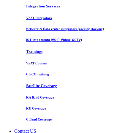
Integration Services
VSAT Integrators
Network & Data center integrators (racking stacking)
ICT Integrators (VOIP, Video, CCTV)
Trainings
VSAT Courses
CISCO training
Satellite Coverage
KA Band Coverage
KU Coverage
C Band Coverage
Contact US