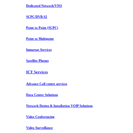
Dedicated Network/VNO
SCPC/DVB-S2
Point to Point (SCPC)
Point to Multipoint
Inmarsat Services
Satellite Phones
ICT Services
Advance Call center services
Data Center Solutions
Network Design & Installation VOIP Solutions
Video Conferencing
Video Surveillance