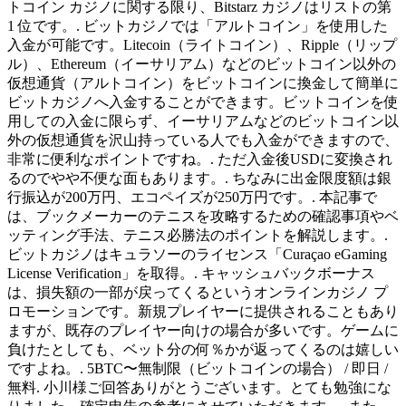
トコイン カジノに関する限り、Bitstarz カジノはリストの第
1 位です。. ビットカジノでは「アルトコイン」を使用した
入金が可能です。Litecoin（ライトコイン）、Ripple（リップ
ル）、Ethereum（イーサリアム）などのビットコイン以外の
仮想通貨（アルトコイン）をビットコインに換金して簡単に
ビットカジノへ入金することができます。ビットコインを使
用しての入金に限らず、イーサリアムなどのビットコイン以
外の仮想通貨を沢山持っている人でも入金ができますので、
非常に便利なポイントですね。. ただ入金後USDに変換され
るのでやや不便な面もあります。. ちなみに出金限度額は銀
行振込が200万円、エコペイズが250万円です。. 本記事で
は、ブックメーカーのテニスを攻略するための確認事項やベ
ッティング手法、テニス必勝法のポイントを解説します。.
ビットカジノはキュラソーのライセンス「Curaçao eGaming
License Verification」を取得。. キャッシュバックボーナス
は、損失額の一部が戻ってくるというオンラインカジノ プ
ロモーションです。新規プレイヤーに提供されることもあり
ますが、既存のプレイヤー向けの場合が多いです。ゲームに
負けたとしても、ベット分の何％かが返ってくるのは嬉しい
ですよね。. 5BTC〜無制限（ビットコインの場合） / 即日 /
無料. 小川様ご回答ありがとうございます。とても勉強にな