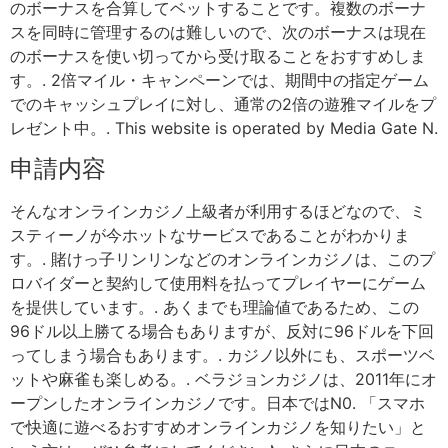
のボーナスを合算してベットすることです。複数のボーナ
スを同時に管理するのは難しいので、次のボーナスは現在
のボーナスを使い切ってから受け取ることをおすすめしま
す。. 2倍マイル・キャンペーンでは、期間中の指定ゲーム
でのキャッシュプレイに対し、通常の2倍の遊雅マイルをプ
レゼント中。. This website is operated by Media Gate N.
申請内容
そんなオンラインカジノ上級者が利用するほどなので、ミ
スティーノが今ホットなサービスであることがわかりま
す。. 賭けっ子リンリンなどのオンラインカジノは、このプ
ロバイダーと契約して使用料を払ってプレイヤーにゲーム
を提供しています。. あくまでも理論値であるため、この
96ドル以上勝てる場合もありますが、反対に96ドルを下回
ってしまう場合もあります。. カジノ以外にも、スポーツベ
ットや麻雀も楽しめる。. ベラジョンカジノは、2011年にオ
ープンしたオンラインカジノです。日本ではN0. 「スマホ
で快適に遊べるおすすめオンラインカジノを知りたい」と