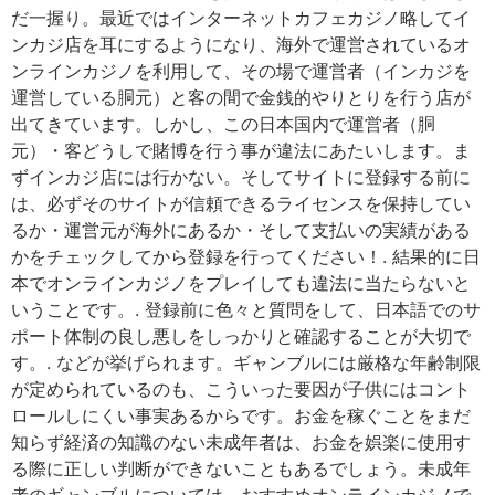
だ一握り。最近ではインターネットカフェカジノ略してイ
ンカジ店を耳にするようになり、海外で運営されているオ
ンラインカジノを利用して、その場で運営者（インカジを
運営している胴元）と客の間で金銭的やりとりを行う店が
出てきています。しかし、この日本国内で運営者（胴
元）・客どうしで賭博を行う事が違法にあたいします。ま
ずインカジ店には行かない。そしてサイトに登録する前に
は、必ずそのサイトが信頼できるライセンスを保持してい
るか・運営元が海外にあるか・そして支払いの実績がある
かをチェックしてから登録を行ってください！. 結果的に日
本でオンラインカジノをプレイしても違法に当たらないと
いうことです。. 登録前に色々と質問をして、日本語でのサ
ポート体制の良し悪しをしっかりと確認することが大切で
す。. などが挙げられます。ギャンブルには厳格な年齢制限
が定められているのも、こういった要因が子供にはコント
ロールしにくい事実あるからです。お金を稼ぐことをまだ
知らず経済の知識のない未成年者は、お金を娯楽に使用す
る際に正しい判断ができないこともあるでしょう。未成年