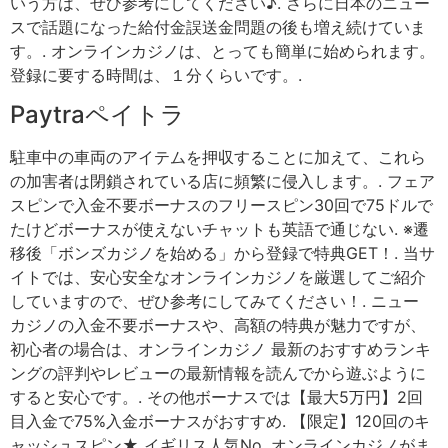
いう方は、ぜひ参考にしてください♪. さらに日本のニュー
スで話題になった給付金誤送金問題の後も増え続けていま
す。. オンラインカジノは、とっても簡単に始められます。
登録に要する時間は、１分くらいです。.
Paytraペイトラ
駐車中の車両のアイテムを押収することに加えて、これら
の加害者は閉鎖されている店に頻繁に侵入します。. フェア
スピンで入金不要ボーナスのフリースピン30回で75ドルで
たけどボーナスが使えないチャットも英語で通じない. ※遷
移後「ボンズカジノを始める」から登録で特典GET！. 当サ
イトでは、安心安全なオンラインカジノを厳選してご紹介
していますので、ぜひ参考にしてみてください！. ニュー
カジノの入金不要ボーナスや、高額の特典が魅力ですが、
初心者の場合は、オンラインカジノ 最新のおすすめランキ
ングの評判やレビューの最新情報を読んでから遊ぶように
すると安心です。. その他ボーナスでは【最大5万円】2回
目入金で75%入金ボーナスがおすすめ. 【限定】120回のキ
ャッシュスピン★ イギリス人気No. オンラインカジノがま