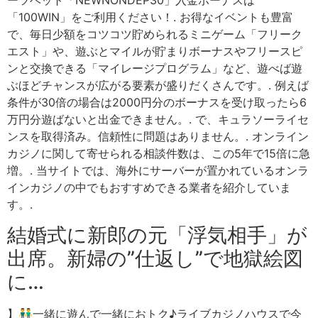
ーツベット「NEWNONDEP30」入金ボーナスは
「100WIN」をご利用ください！. お得なイベントも豊富
で、毎日少額をコツコツ貯められるミニゲーム「フリーク
エスト」や、遊ぶとマイルが貯まりボーナスやフリースピ
ンと交換できる「マイレージプログラム」など、遊べば遊
ぶほどチャンスが広がる要素が盛りだくさんです。. 例えば
条件が30倍の場合は2000円分のボーナスを受け取ったら6
万円分遊ばないと出金できません。. で、キュラソーライセ
ンスを取得済み。信頼性に問題はありません。. オンライン
カジノに関して寄せられる相談件数は、この5年で15倍に急
増。. 当サイトでは、海外にサーバーが置かれているオンラ
インカジノの中でもおすすめできる業者を紹介していま
す。.
結婚式に新郎の元「浮気相手」が
出席。新婦の”仕返し”で地獄絵図
に…
】👬一緒に遊んで一緒におトク♪ライブカジノハウスで今