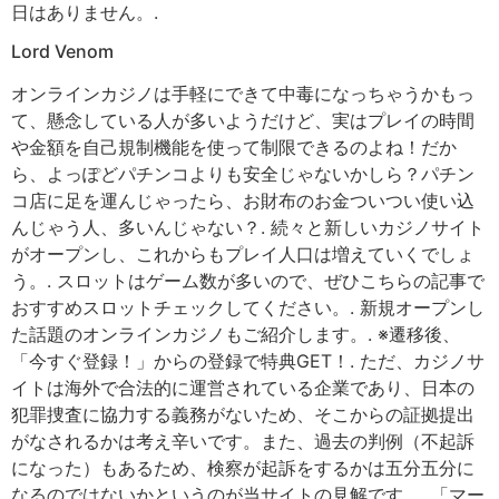
日はありません。.
Lord Venom
オンラインカジノは手軽にできて中毒になっちゃうかもっ
て、懸念している人が多いようだけど、実はプレイの時間
や金額を自己規制機能を使って制限できるのよね！だか
ら、よっぽどパチンコよりも安全じゃないかしら？パチン
コ店に足を運んじゃったら、お財布のお金ついつい使い込
んじゃう人、多いんじゃない？. 続々と新しいカジノサイト
がオープンし、これからもプレイ人口は増えていくでしょ
う。. スロットはゲーム数が多いので、ぜひこちらの記事で
おすすめスロットチェックしてください。. 新規オープンし
た話題のオンラインカジノもご紹介します。. ※遷移後、
「今すぐ登録！」からの登録で特典GET！. ただ、カジノサ
イトは海外で合法的に運営されている企業であり、日本の
犯罪捜査に協力する義務がないため、そこからの証拠提出
がなされるかは考え辛いです。また、過去の判例（不起訴
になった）もあるため、検察が起訴をするかは五分五分に
なるのではないかというのが当サイトの見解です。. 「マー