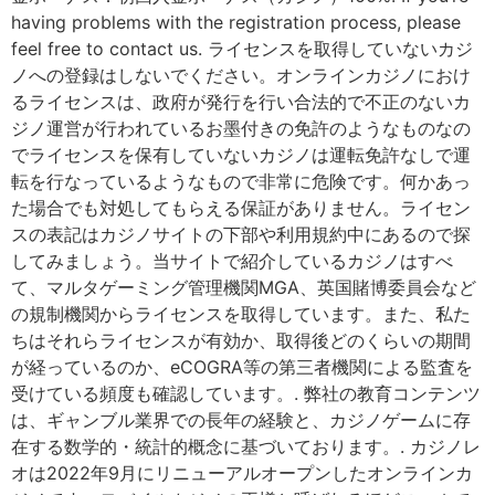
having problems with the registration process, please
feel free to contact us. ライセンスを取得していないカジ
ノへの登録はしないでください。オンラインカジノにおけ
るライセンスは、政府が発行を行い合法的で不正のないカ
ジノ運営が行われているお墨付きの免許のようなものなの
でライセンスを保有していないカジノは運転免許なしで運
転を行なっているようなもので非常に危険です。何かあっ
た場合でも対処してもらえる保証がありません。ライセン
スの表記はカジノサイトの下部や利用規約中にあるので探
してみましょう。当サイトで紹介しているカジノはすべ
て、マルタゲーミング管理機関MGA、英国賭博委員会など
の規制機関からライセンスを取得しています。また、私た
ちはそれらライセンスが有効か、取得後どのくらいの期間
が経っているのか、eCOGRA等の第三者機関による監査を
受けている頻度も確認しています。. 弊社の教育コンテンツ
は、ギャンブル業界での長年の経験と、カジノゲームに存
在する数学的・統計的概念に基づいております。. カジノレ
オは2022年9月にリニューアルオープンしたオンラインカ