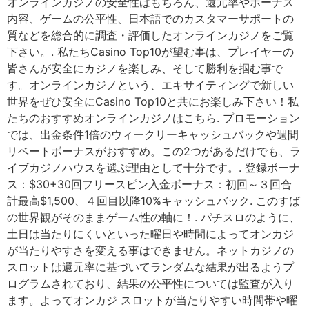
オンラインカジノの安全性はもちろん、還元率やボーナス
内容、ゲームの公平性、日本語でのカスタマーサポートの
質などを総合的に調査・評価したオンラインカジノをご覧
下さい。. 私たちCasino Top10が望む事は、プレイヤーの
皆さんが安全にカジノを楽しみ、そして勝利を掴む事で
す。オンラインカジノという、エキサイティングで新しい
世界をぜひ安全にCasino Top10と共にお楽しみ下さい！私
たちのおすすめオンラインカジノはこちら. プロモーション
では、出金条件1倍のウィークリーキャッシュバックや週間
リベートボーナスがおすすめ。この2つがあるだけでも、ラ
イブカジノハウスを選ぶ理由として十分です。. 登録ボーナ
ス：$30+30回フリースピン入金ボーナス：初回～３回合
計最高$1,500、４回目以降10%キャッシュバック. このすば
の世界観がそのままゲーム性の軸に！. パチスロのように、
土日は当たりにくいといった曜日や時間によってオンカジ
が当たりやすさを変える事はできません。ネットカジノの
スロットは還元率に基づいてランダムな結果が出るようプ
ログラムされており、結果の公平性については監査が入り
ます。よってオンカジ スロットが当たりやすい時間帯や曜