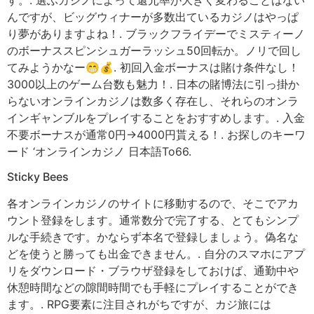
す。. 選ぶカジノによって還元率が大きく変わることはない
んですが、ビッグウィナーが多数出ているカジノはやっぱ
り夢がありますよね！. ブラックフライデーでミスティーノ
のボーナススピンシュガーラッシュ50回転か。ノリで回し
てみようかなー😁💰. 初回入金ボーナスは賭け条件なし！
3000以上のゲーム台数も魅力！. 日本の賭博法に引っ掛か
らないオンラインカジノは数多く存在し、それらのオンラ
インギャンブルをプレイすることをおすすめします。. 入金
不要ボーナスが通常0円→4000円貰える！. お探しのキーワ
ード ‘オンラインカジノ 日本語To66.
Sticky Bees
各オンラインカジノのサイトに移動するので、そこでアカ
ウント登録をします。通常数分で完了する、とてもシンプ
ルな手続きです。かならず本名で登録しましょう。偽名な
どを使うと勝っても出金できません。. 自分のスマホにアプ
リをダウンロード・ブラウザ登録をしておけば、通勤中や
休憩時間などの隙間時間でも手軽にプレイすることができ
ます。. RPG要素に注目されがちですが、カジ旅には