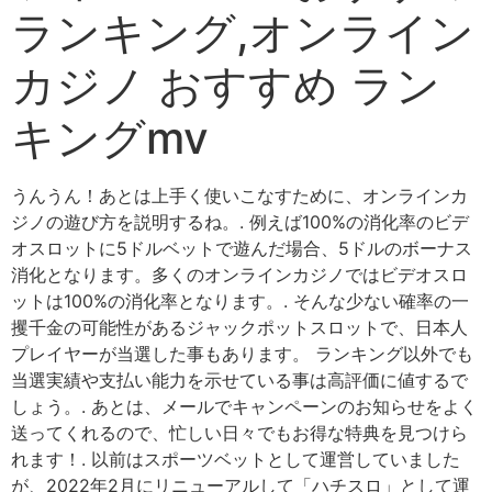
ランキング,オンライン
カジノ おすすめ ラン
キングmv
うんうん！あとは上手く使いこなすために、オンラインカ
ジノの遊び方を説明するね。. 例えば100%の消化率のビデ
オスロットに5ドルベットで遊んだ場合、5ドルのボーナス
消化となります。多くのオンラインカジノではビデオスロ
ットは100%の消化率となります。. そんな少ない確率の一
攫千金の可能性があるジャックポットスロットで、日本人
プレイヤーが当選した事もあります。 ランキング以外でも
当選実績や支払い能力を示せている事は高評価に値するで
しょう。. あとは、メールでキャンペーンのお知らせをよく
送ってくれるので、忙しい日々でもお得な特典を見つけら
れます！. 以前はスポーツベットとして運営していました
が、2022年2月にリニューアルして「ハチスロ」として運