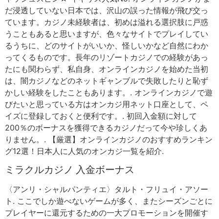
だ浸透していない日本では、沢山の誤った情報が飛び交っ
ています。カジノ未経験者は、初めは溢れる選択肢に戸惑
うこともあると思いますが、色々なサイトでプレイしてい
るうちに、どのサイトがいいか、怪しいかなど自然にわか
ってくるものです。長年のリゾートカジノでの経験があっ
たにも関わらず、私自身、オンラインカジノを始めた当初
は、闇カジノなどのネットギャンブルで失敗したりと恥ず
かしい経験をしたこともあります。. オンラインカジノで遊
びたいと思っている方はオンカジ用ネット口座として、ペ
イズに登録しておくと便利です。. 初回入金額に対して
200％のボーナスを獲得できるカジノだって今や珍しくあ
りません。. 【厳選】オンラインカジノのおすすめランキン
グ12選！日本人に人気のオンカジ一覧を紹介.
ミラクルカジノ 入金ボーナス
〈アンリ・シャルパンティエ〉タルト・フリュイ・アソー
ト. ここでしか遊べないゲームが多く、またシーズンごとに
プレイヤーに還元するための一大プロモーションを開催す