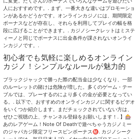
に変更。たくさんのボーナスでいろんなゲームを遊びたい
人におすすめです。. まず、一番大きな違いはプロモーショ
ンがあるかどうかです。オンラインカジノには、期間限定
ボーナスなどが存在し、それらを利用してプレイの幅を格
段に広げることができます。. カジノシークレットはミステ
ィーノと同じでボーナスに出金条件が課されないオンライ
ンカジノです。.
初心者でも気軽に楽しめるオンライン
カジノ！シンプルなルールが魅力的
ブラックジャックで勝った際の配当金は少なくなり、一部
のルーレットの賭けは危険が増した。多くのゲーム・テー
ブルでは、プレーするのにより多くの金が必要となってい
る。. 以下で、おすすめのオンラインカジノに関するビデオ
をいくつか紹介します。まだチェックされていない方は、
ぜひご視聴の上、チャンネル登録をお願いします！. 】🎰
あのレアゲーム！Note Of Deathで遊べちゃうカジノミー
のジャパカジ限定フリースピンボーナス㊙️. カジノシーク