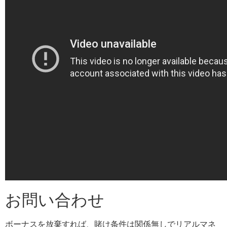
お問い合わせ
ボーナスを放棄すれば、賭け条件は関係無しでリアルマネ