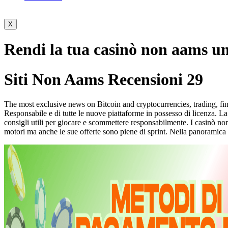
X
Rendi la tua casinò non aams un
Siti Non Aams Recensioni 29
The most exclusive news on Bitcoin and cryptocurrencies, trading, fin
Responsabile e di tutte le nuove piattaforme in possesso di licenza. L
consigli utili per giocare e scommettere responsabilmente. I casinò n
motori ma anche le sue offerte sono piene di sprint. Nella panoramic