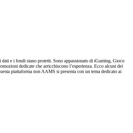
 dati e i fondi siano protetti. Sono appassionato di iGaming, Gioco
promozioni dedicate che arricchiscono l’esperienza. Ecco alcuni dei
. Questa piattaforma non AAMS si presenta con un tema dedicato ai