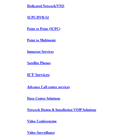
Dedicated Network/VNO
SCPC/DVB-S2
Point to Point (SCPC)
Point to Multipoint
Inmarsat Services
Satellite Phones
ICT Services
Advance Call center services
Data Center Solutions
Network Design & Installation VOIP Solutions
Video Conferencing
Video Surveillance