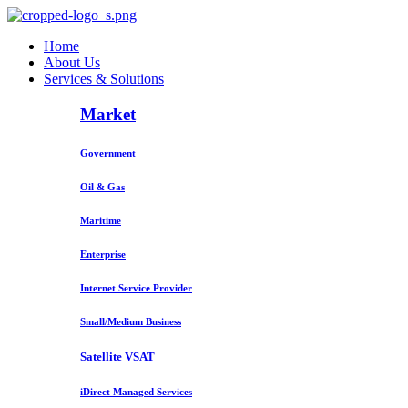
Home
About Us
Services & Solutions
Market
Government
Oil & Gas
Maritime
Enterprise
Internet Service Provider
Small/Medium Business
Satellite VSAT
iDirect Managed Services