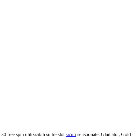
0 free spin utilizzabili su tre slot
sicuri
selezionate: Gladiator, Gold