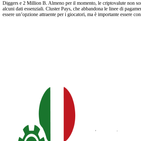
Diggers e 2 Million B. Almeno per il momento, le criptovalute non sono
alcuni dati essenziali. Cluster Pays, che abbandona le linee di pagamen
essere un’opzione attraente per i giocatori, ma è importante essere con