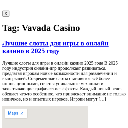
X
Tag:
Vavada Casino
Лучшие слоты для игры в онлайн
казино в 2025 году
Лучшие слоты для игры в онлайн казино 2025 года В 2025
году индустрия онлайн-игр продолжает развиваться,
предлагая игрокам новые возможности для развлечений и
выигрышей. Современные слоты становятся всё более
инновационными, сочетая уникальные механики и
захватывающие графические эффекты. Каждый новый релиз
обещает что-то особенное, что привлекает внимание не только
новичков, но и опытных игроков. Игроки могут […]