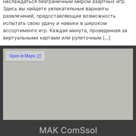
наслаждаться безграничным миром азартных игр.
Здесь вы найдете увлекательные варианты
развлечений, предоставляющие возможность
испытать свою удачу и навыки в широком
ассортименте игр. Каждая минута, проведенная за
виртуальными картами или рулеточным […]
MAK ComSsol