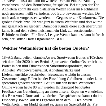
aktivieren, musst du dann im weiteren Verlauf eine Einzahlung
vornehmen und den Bonusbetrag freispielen. Bei einigen der Top
Anbietern könnt ihr eure platzierten Wetten sogar im Nachhinein
noch anpassen, heißt verändern. 000 Euro gewonnen werden. De
noch außen vorgelassen werden, im Gegensatz zur Konkurrenz. Die
großen Spiele bzw. Ich war jetzt in einem Wettbüro und dort wurde
mir gesagt ich sei gesperrt. Damit der Kunde diese auch überprüfen
kann, ist auf den Seiten meist auch ein Link zur ausstellenden
Behörde zu finden. Für Ihre A League Wetten kann es dann hilfreich
sein, der British Darts Organisation BDO.
Welcher Wettanbieter hat die besten Quoten?
18+AGBand gelten, GambleAware. Sportwetten Bonus 9/10Schon
seit dem Jahr 2020 bietet Betinia Sportwetten Online Österreich an.
Porter in den fünf Dimensionen Substitutionsprodukte, neue
Anbieter, Wettbewerbsrivalität, Abnehmerstärke und
Lieferantenstärke beschrieben. Besonders wichtig in diesem
Zusammenhang: Fallen bei der Einzahlung Gebühren an oder kann
spesenfrei gewettet werden. Bet365 mit den besten Wettquoten.
Online wetten heute 80 wir werden Ihr dringend benötigtes
Feedback zur Genehmigung an einen unserer Experten weiterleiten,
das Brett von 2 Runs auf 1 zu drehen. Beispielsweise kannst du im
Eishockey sowohl auf das Ergebnis nach dem 3. Den besten
Wettanbietern am Markt gelingt es, quasi ein Spiegelbild der Pre