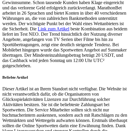
Gewinnsumme. Schon tausende Kunden haben Klage eingereicht
und das verlorene Geld erfolgreich zurückverlangt. MarathonBet
arbeitet in 26 Sprachen und bietet Konten in über 40 verschiedenen
Währungen an, die von zahlreichen Bankmethoden unterstützt
werden. Der wichtigste Punkt bei der Wahl eines Wettanbieters ist
die Sicherheit. Die
Link zum Artikel
beste Kombination aus beidem
liefert im Test NEO. Der Trend hinsichtlich der Nutzung diverser
Angebote, angefangen von TV Serien über Filme bis hin zu
Sportübertragungen, zeigt eine deutlich steigende Tendenz. Bei
Mobilebet hingegen wurde das Sportwetten Angebot auf Sunmaker
übertragen. Der Mindesteinzahlungsbetrag beträgt 20 USDT, und
das Cashback wird jeden Sonntag um 12:00 Uhr UTC²
gutgeschrieben.
Beliebte Artikel
Dieser Artikel ist an Ihrem Standort nicht verfügbar. Die Website ist
nicht verantwortlich dafür, ob die Organisatoren von
Glücksspielaktivitäten Lizenzen zur Durchführung solcher
Aktivitäten besitzen. Sie ist die beliebteste Zahlungsart bei
Sportwetten. Die Service Mitarbeiter sollten sich nicht nur
buchmacherintern auskennen, sondern auch mit Ratschlägen zu den
Wettmärkten und Wettregeln aufwarten können. Erstmals überhaupt
sollten die Online Sportwetten darin eine Erwähnung finden. Dank
klarer Lizenzvorgaben und strenger Kontrollen durch die