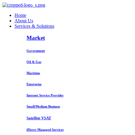
Home
About Us
Services & Solutions
Market
Government
Oil & Gas
Maritime
Enterprise
Internet Service Provider
Small/Medium Business
Satellite VSAT
iDirect Managed Services