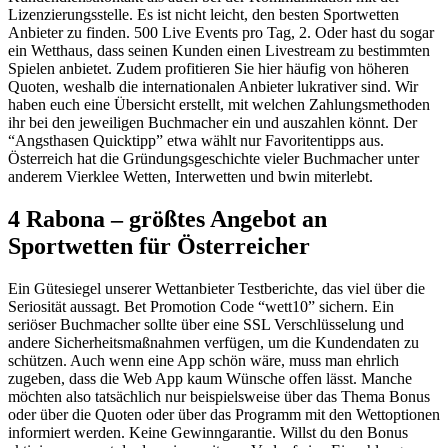
Lizenzierungsstelle. Es ist nicht leicht, den besten Sportwetten
Anbieter zu finden. 500 Live Events pro Tag, 2. Oder hast du sogar
ein Wetthaus, dass seinen Kunden einen Livestream zu bestimmten
Spielen anbietet. Zudem profitieren Sie hier häufig von höheren
Quoten, weshalb die internationalen Anbieter lukrativer sind. Wir
haben euch eine Übersicht erstellt, mit welchen Zahlungsmethoden
ihr bei den jeweiligen Buchmacher ein und auszahlen könnt. Der
“Angsthasen Quicktipp” etwa wählt nur Favoritentipps aus.
Österreich hat die Gründungsgeschichte vieler Buchmacher unter
anderem Vierklee Wetten, Interwetten und bwin miterlebt.
4 Rabona – größtes Angebot an
Sportwetten für Österreicher
Ein Gütesiegel unserer Wettanbieter Testberichte, das viel über die
Seriosität aussagt. Bet Promotion Code “wett10” sichern. Ein
seriöser Buchmacher sollte über eine SSL Verschlüsselung und
andere Sicherheitsmaßnahmen verfügen, um die Kundendaten zu
schützen. Auch wenn eine App schön wäre, muss man ehrlich
zugeben, dass die Web App kaum Wünsche offen lässt. Manche
möchten also tatsächlich nur beispielsweise über das Thema Bonus
oder über die Quoten oder über das Programm mit den Wettoptionen
informiert werden. Keine Gewinngarantie. Willst du den Bonus