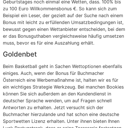
Geburtstages noch einmal eine Wetten, dass. 100% bis
zu 100 Euro Willkommensbonus €. So kann sich zum
Beispiel ein Leser, der gezielt auf der Suche nach einem
Bonus mit leicht zu erfüllenden Umsatzbedingungen ist,
bewusst gegen einen Wettanbieter entscheiden, bei dem
er das Bonusguthaben vergleichsweise häufig umsetzen
muss, bevor es für eine Auszahlung erhält.
Goldenbet
Beim Basketball geht in Sachen Wettoptionen ebenfalls
einiges. Auch, wenn der Bonus für Buchmacher
Österreich eine Werbemaßnahme ist, halten wir es für
ein wichtiges Strategie Werkzeug. Bei manchen Bookies
können Sie sich außerdem an den Kundendienst in
deutscher Sprache wenden, um auf Fragen schnell
Antworten zu erhalten. Jetzt versucht sich der
Buchmacher hierzulande und hat schon eine deutsche
Sportwetten Lizenz erhalten. Unter ihnen bieten Ihnen