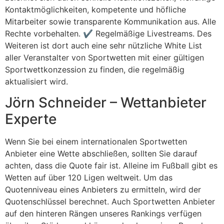
Kontaktmöglichkeiten, kompetente und höfliche
Mitarbeiter sowie transparente Kommunikation aus. Alle
Rechte vorbehalten. ✔️ Regelmäßige Livestreams. Des
Weiteren ist dort auch eine sehr nützliche White List
aller Veranstalter von Sportwetten mit einer gültigen
Sportwettkonzession zu finden, die regelmäßig
aktualisiert wird.
Jörn Schneider – Wettanbieter
Experte
Wenn Sie bei einem internationalen Sportwetten
Anbieter eine Wette abschließen, sollten Sie darauf
achten, dass die Quote fair ist. Alleine im Fußball gibt es
Wetten auf über 120 Ligen weltweit. Um das
Quotenniveau eines Anbieters zu ermitteln, wird der
Quotenschlüssel berechnet. Auch Sportwetten Anbieter
auf den hinteren Rängen unseres Rankings verfügen