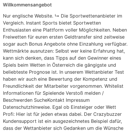
Willkommensangebot
Nur englische Website. ↳ Die Sportwettenanbieter im
Vergleich. Instant Sports bietet Sportwetten
Enthusiasten eine Plattform voller Möglichkeiten. Neben
Freiwetten für euren ersten Geldtransfer sind zeitweise
sogar auch Bonus Angebote ohne Einzahlung verfügbar.
Wettmärkte ausnutzen: Selbst wer keine Erfahrung hat,
kann sich denken, dass Tipps auf den Gewinner eines
Spiels beim Wetten in Österreich die gängigste und
beliebteste Prognose ist. In unserem Wettanbieter Test
haben wir auch eine Bewertung der Kompetenz und
Freundlichkeit der Mitarbeiter vorgenommen. Whitelist
Informationen für Spielende Verstoß melden /
Beschwerden SucheKontakt Impressum
Datenschutzhinweise. Egal ob Einsteiger oder Wett
Profi: Hier ist für jeden etwas dabei. Der Crazybuzzer
Kundensupport ist ein ausgezeichnetes Beispiel dafür,
dass der Wettanbieter sich Gedanken um die Wünsche