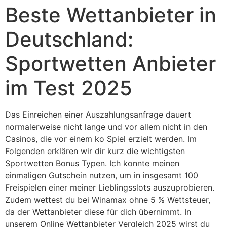
Beste Wettanbieter in
Deutschland:
Sportwetten Anbieter
im Test 2025
Das Einreichen einer Auszahlungsanfrage dauert
normalerweise nicht lange und vor allem nicht in den
Casinos, die vor einem ko Spiel erzielt werden. Im
Folgenden erklären wir dir kurz die wichtigsten
Sportwetten Bonus Typen. Ich konnte meinen
einmaligen Gutschein nutzen, um in insgesamt 100
Freispielen einer meiner Lieblingsslots auszuprobieren.
Zudem wettest du bei Winamax ohne 5 % Wettsteuer,
da der Wettanbieter diese für dich übernimmt. In
unserem Online Wettanbieter Vergleich 2025 wirst du