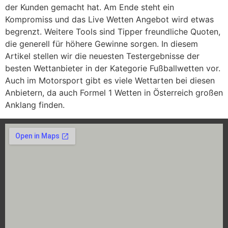
der Kunden gemacht hat. Am Ende steht ein
Kompromiss und das Live Wetten Angebot wird etwas
begrenzt. Weitere Tools sind Tipper freundliche Quoten,
die generell für höhere Gewinne sorgen. In diesem
Artikel stellen wir die neuesten Testergebnisse der
besten Wettanbieter in der Kategorie Fußballwetten vor.
Auch im Motorsport gibt es viele Wettarten bei diesen
Anbietern, da auch Formel 1 Wetten in Österreich großen
Anklang finden.