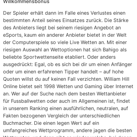
Willkommensbonus
Der Spieler erhält dann im Falle eines Verlustes einen
bestimmten Anteil seines Einsatzes zurück. Die Stärke
des Anbieters liegt bei seinem riesigen Angebot an
eSports, kaum ein anderer Anbieter bietet in der Welt
der Computerspiele so viele Live Wetten an. Mit einer
riesigen Auswahl an Wettoptionen hat sich Bahigo als
beliebte Sportwettenseite etabliert. Oder anders
ausgedrückt: Egal, ob es sich bei dir um einen Anfänger
oder um einen erfahrenen Tipper handelt – auf hohe
Quoten willst du auf keinen Fall verzichten. William Hill
Online bietet seit 1998 Wetten und Gaming über Internet
an. Wer auf der Suche nach dem besten Wettanbieter
für Fussballwetten oder auch im Allgemeinen ist, findet
in unserem Ranking einen ausführlichen, neutralen, auf
Fakten bezogenen Vergleich der unterschiedlichen
Buchmacher. Die einen legen Wert auf ein
umfangreiches Wettprogramm, andere jagen die besten