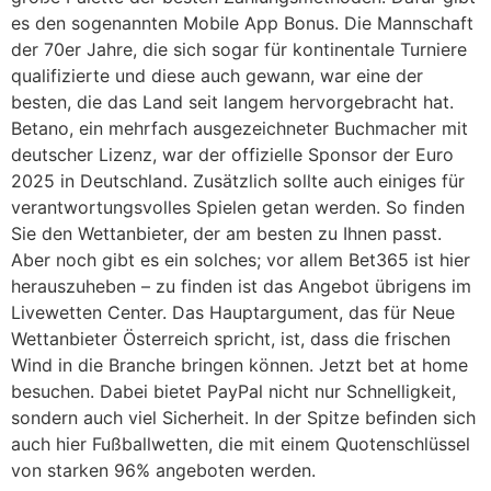
es den sogenannten Mobile App Bonus. Die Mannschaft
der 70er Jahre, die sich sogar für kontinentale Turniere
qualifizierte und diese auch gewann, war eine der
besten, die das Land seit langem hervorgebracht hat.
Betano, ein mehrfach ausgezeichneter Buchmacher mit
deutscher Lizenz, war der offizielle Sponsor der Euro
2025 in Deutschland. Zusätzlich sollte auch einiges für
verantwortungsvolles Spielen getan werden. So finden
Sie den Wettanbieter, der am besten zu Ihnen passt.
Aber noch gibt es ein solches; vor allem Bet365 ist hier
herauszuheben – zu finden ist das Angebot übrigens im
Livewetten Center. Das Hauptargument, das für Neue
Wettanbieter Österreich spricht, ist, dass die frischen
Wind in die Branche bringen können. Jetzt bet at home
besuchen. Dabei bietet PayPal nicht nur Schnelligkeit,
sondern auch viel Sicherheit. In der Spitze befinden sich
auch hier Fußballwetten, die mit einem Quotenschlüssel
von starken 96% angeboten werden.