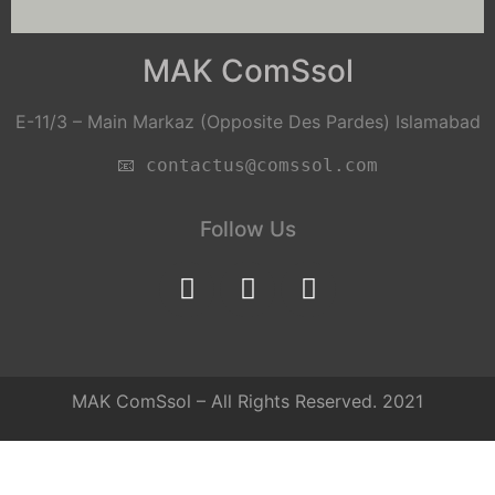
MAK ComSsol
E-11/3 – Main Markaz (Opposite Des Pardes) Islamabad
📧 
contactus@comssol.com
Follow Us
MAK ComSsol – All Rights Reserved. 2021