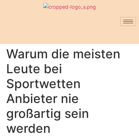
Warum die meisten
Leute bei
Sportwetten
Anbieter nie
großartig sein
werden