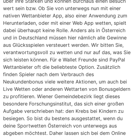
über ihre Stärken und können durchaus einen Besuch
wert sein bzw. Ob Sie von unterwegs nun mit einer
nativen Wettanbieter App, also einer Anwendung zum
Herunterladen, oder mit einer Web App wetten, spielt
dabei überhaupt keine Rolle. Anders als in Österreich
und in Deutschland müssen hier nämlich alle Gewinne
aus Glücksspielen versteuert werden. Wir bitten Sie,
verantwortungsvoll zu wetten und nur auf das, was Sie
sich leisten können. Für e Wallet Freunde sind PayPal
Wettanbieter oft die beliebteste Option. Zusätzlich
finden Spieler nach dem Verbrauch des
Neukundenbonus viele weitere Aktionen, um auch bei
Live Wetten oder anderen Wettarten von Bonusgeldern
zu profitieren. Wiener Gemeindebezirk liegt dieses
besondere Forschungsinstitut, das sich einer großen
Aufgabe verschrieben hat: den Krebs bei Kindern zu
besiegen. So bist du bestens ausgestattet, wenn du
deine Sportwetten Österreich von unterwegs aus
abgeben möchtest. Daher lassen sich bei dem Online