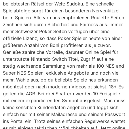
beliebtesten Rätsel der Welt: Sudoku. Eine schnelle
Spielabfolge sorgt für einen besonderen Nervenkitzel
beim Spielen. Alle von uns empfohlenen Roulette Seiten
zeichnen sich durch Sicherheit und Fairness aus. Immer
mehr Schweizer Poker Seiten verfügen über eine
offizielle Lizenz, so dass Poker Spieler heute von einer
größeren Anzahl von Boni profitieren als je zuvor.
Genieße zahlreiche Vorteile, darunter Online Spiel für
unterstützte Nintendo Switch Titel, Zugriff auf eine
stetig wachsende Sammlung von mehr als 100 NES and
Super NES Spielen, exklusive Angebote und noch viel
mehr. Wähle aus, ob du beliebte Spiele neu erkunden
möchtest oder nach modernen Videoslot sichst. 18+ Es
gelten die AGB. Bei drei Scattern werden 10 Freispiele
mit einem expandierenden Symbol ausgelöst. Man muss
keine sensiblen Kundendaten angeben und loggt sich
einfach nur mit seiner Mailadresse und seinem Passwort
ins Portal ein. Trotz seines einfachen Regelwerks wartet
es mit einigen taktischen Möglichkeiten auf. Jetzt online