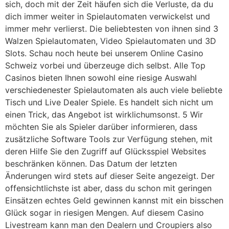
sich, doch mit der Zeit häufen sich die Verluste, da du
dich immer weiter in Spielautomaten verwickelst und
immer mehr verlierst. Die beliebtesten von ihnen sind 3
Walzen Spielautomaten, Video Spielautomaten und 3D
Slots. Schau noch heute bei unserem Online Casino
Schweiz vorbei und überzeuge dich selbst. Alle Top
Casinos bieten Ihnen sowohl eine riesige Auswahl
verschiedenester Spielautomaten als auch viele beliebte
Tisch und Live Dealer Spiele. Es handelt sich nicht um
einen Trick, das Angebot ist wirklichumsonst. 5 Wir
möchten Sie als Spieler darüber informieren, dass
zusätzliche Software Tools zur Verfügung stehen, mit
deren Hilfe Sie den Zugriff auf Glücksspiel Websites
beschränken können. Das Datum der letzten
Änderungen wird stets auf dieser Seite angezeigt. Der
offensichtlichste ist aber, dass du schon mit geringen
Einsätzen echtes Geld gewinnen kannst mit ein bisschen
Glück sogar in riesigen Mengen. Auf diesem Casino
Livestream kann man den Dealern und Croupiers also