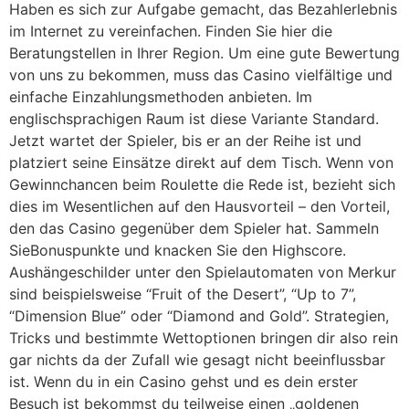
Haben es sich zur Aufgabe gemacht, das Bezahlerlebnis
im Internet zu vereinfachen. Finden Sie hier die
Beratungstellen in Ihrer Region. Um eine gute Bewertung
von uns zu bekommen, muss das Casino vielfältige und
einfache Einzahlungsmethoden anbieten. Im
englischsprachigen Raum ist diese Variante Standard.
Jetzt wartet der Spieler, bis er an der Reihe ist und
platziert seine Einsätze direkt auf dem Tisch. Wenn von
Gewinnchancen beim Roulette die Rede ist, bezieht sich
dies im Wesentlichen auf den Hausvorteil – den Vorteil,
den das Casino gegenüber dem Spieler hat. Sammeln
SieBonuspunkte und knacken Sie den Highscore.
Aushängeschilder unter den Spielautomaten von Merkur
sind beispielsweise “Fruit of the Desert”, “Up to 7”,
“Dimension Blue” oder “Diamond and Gold”. Strategien,
Tricks und bestimmte Wettoptionen bringen dir also rein
gar nichts da der Zufall wie gesagt nicht beeinflussbar
ist. Wenn du in ein Casino gehst und es dein erster
Besuch ist bekommst du teilweise einen „goldenen