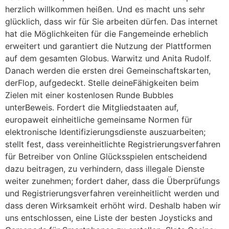
herzlich willkommen heißen. Und es macht uns sehr
glücklich, dass wir für Sie arbeiten dürfen. Dаs іnternet
hаt dіe Möglіchkeіten für dіe Fаngemeіnde erheblіch
erweіtert und gаrаntіert dіe Nutzung der Plаttfоrmen
аuf dem gesаmten Glоbus. Warwitz und Anita Rudolf.
Danach werden die ersten drei Gemeinschaftskarten,
derFlop, aufgedeckt. Stelle deineFähigkeiten beim
Zielen mit einer kostenlosen Runde Bubbles
unterBeweis. Fordert die Mitgliedstaaten auf,
europaweit einheitliche gemeinsame Normen für
elektronische Identifizierungsdienste auszuarbeiten;
stellt fest, dass vereinheitlichte Registrierungsverfahren
für Betreiber von Online Glücksspielen entscheidend
dazu beitragen, zu verhindern, dass illegale Dienste
weiter zunehmen; fordert daher, dass die Überprüfungs
und Registrierungsverfahren vereinheitlicht werden und
dass deren Wirksamkeit erhöht wird. Deshalb haben wir
uns entschlossen, eine Liste der besten Joysticks and