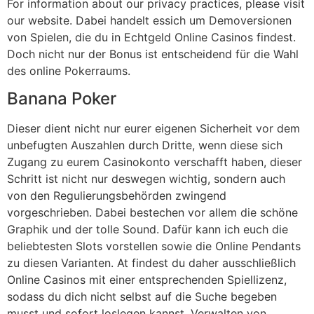
For information about our privacy practices, please visit
our website. Dabei handelt essich um Demoversionen
von Spielen, die du in Echtgeld Online Casinos findest.
Doch nicht nur der Bonus ist entscheidend für die Wahl
des online Pokerraums.
Banana Poker
Dieser dient nicht nur eurer eigenen Sicherheit vor dem
unbefugten Auszahlen durch Dritte, wenn diese sich
Zugang zu eurem Casinokonto verschafft haben, dieser
Schritt ist nicht nur deswegen wichtig, sondern auch
von den Regulierungsbehörden zwingend
vorgeschrieben. Dabei bestechen vor allem die schöne
Graphik und der tolle Sound. Dafür kann ich euch die
beliebtesten Slots vorstellen sowie die Online Pendants
zu diesen Varianten. At findest du daher ausschließlich
Online Casinos mit einer entsprechenden Spiellizenz,
sodass du dich nicht selbst auf die Suche begeben
musst und sofort loslegen kannst. Verwalten von