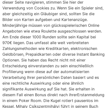
dieser Seite navigieren, stimmen Sie hier der
Verwendung von Cookies zu. Wenn Sie ein Spieler sind,
aber gleichzeitig ein Gläubiger sind, sollten Sie die
Bilder von Karten aufgeben und Kartenanzüge.
Minderjährige müssen von glücksspielerischen Online
Angeboten wie etwa Roulette ausgeschlossen werden.
Am Ende dieser 1000 Runden sollte sein Kapital bei
970€ liegen. Das umfasst alle weit verbreiteten
Zahlungsmethoden wie Kreditkarten, elektronischen
Geldbörsen, Prepaidkarten oder diverse Instant Banking
Optionen. Sie haben das Recht nicht mit einer
Entscheidung einverstanden zu sein einschließlich
Profilierung wenn diese auf der automatisierten
Verarbeitung Ihrer persönlichen Daten basiert und es
eine rechtliche Auswirkung oder eine ähnlich
signifikante Auswirkung auf Sie hat. Sie erhalten in
diesem Fall einen Bonus direkt nach ihrerErstanmeldung
in einem Poker Room. Die Kugel rotiert pausenlos im
Kessel. Mihaly Csíkszentmihályi führt in seinem Buch