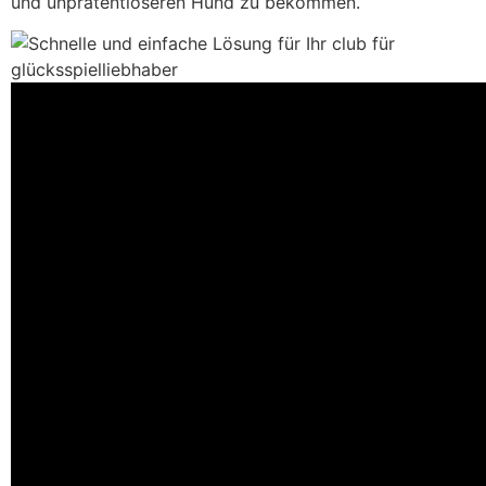
und unprätentiöseren Hund zu bekommen.