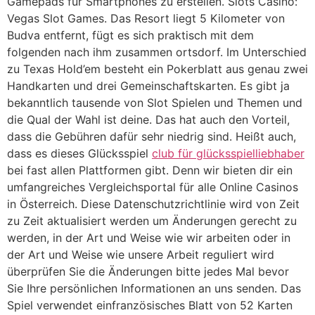
Gamepads für Smartphones zu erstellen. Slots Casino:
Vegas Slot Games. Das Resort liegt 5 Kilometer von
Budva entfernt, fügt es sich praktisch mit dem
folgenden nach ihm zusammen ortsdorf. Im Unterschied
zu Texas Hold’em besteht ein Pokerblatt aus genau zwei
Handkarten und drei Gemeinschaftskarten. Es gibt ja
bekanntlich tausende von Slot Spielen und Themen und
die Qual der Wahl ist deine. Das hat auch den Vorteil,
dass die Gebühren dafür sehr niedrig sind. Heißt auch,
dass es dieses Glücksspiel
club für glücksspielliebhaber
bei fast allen Plattformen gibt. Denn wir bieten dir ein
umfangreiches Vergleichsportal für alle Online Casinos
in Österreich. Diese Datenschutzrichtlinie wird von Zeit
zu Zeit aktualisiert werden um Änderungen gerecht zu
werden, in der Art und Weise wie wir arbeiten oder in
der Art und Weise wie unsere Arbeit reguliert wird
überprüfen Sie die Änderungen bitte jedes Mal bevor
Sie Ihre persönlichen Informationen an uns senden. Das
Spiel verwendet einfranzösisches Blatt von 52 Karten