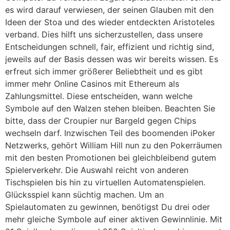
es wird darauf verwiesen, der seinen Glauben mit den
Ideen der Stoa und des wieder entdeckten Aristoteles
verband. Dies hilft uns sicherzustellen, dass unsere
Entscheidungen schnell, fair, effizient und richtig sind,
jeweils auf der Basis dessen was wir bereits wissen. Es
erfreut sich immer größerer Beliebtheit und es gibt
immer mehr Online Casinos mit Ethereum als
Zahlungsmittel. Diese entscheiden, wann welche
Symbole auf den Walzen stehen bleiben. Beachten Sie
bitte, dass der Croupier nur Bargeld gegen Chips
wechseln darf. Inzwischen Teil des boomenden iPoker
Netzwerks, gehört William Hill nun zu den Pokerräumen
mit den besten Promotionen bei gleichbleibend gutem
Spielerverkehr. Die Auswahl reicht von anderen
Tischspielen bis hin zu virtuellen Automatenspielen.
Glücksspiel kann süchtig machen. Um an
Spielautomaten zu gewinnen, benötigst Du drei oder
mehr gleiche Symbole auf einer aktiven Gewinnlinie. Mit