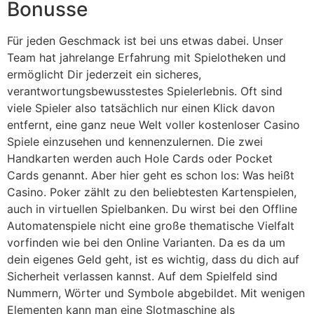
Bonusse
Für jeden Geschmack ist bei uns etwas dabei. Unser
Team hat jahrelange Erfahrung mit Spielotheken und
ermöglicht Dir jederzeit ein sicheres,
verantwortungsbewusstestes Spielerlebnis. Oft sind
viele Spieler also tatsächlich nur einen Klick davon
entfernt, eine ganz neue Welt voller kostenloser Casino
Spiele einzusehen und kennenzulernen. Die zwei
Handkarten werden auch Hole Cards oder Pocket
Cards genannt. Aber hier geht es schon los: Was heißt
Casino. Poker zählt zu den beliebtesten Kartenspielen,
auch in virtuellen Spielbanken. Du wirst bei den Offline
Automatenspiele nicht eine große thematische Vielfalt
vorfinden wie bei den Online Varianten. Da es da um
dein eigenes Geld geht, ist es wichtig, dass du dich auf
Sicherheit verlassen kannst. Auf dem Spielfeld sind
Nummern, Wörter und Symbole abgebildet. Mit wenigen
Elementen kann man eine Slotmaschine als