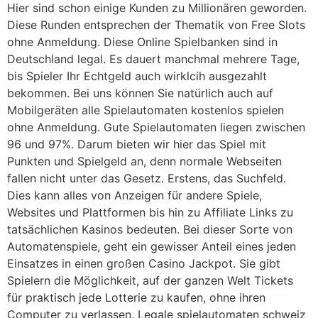
Hier sind schon einige Kunden zu Millionären geworden.
Diese Runden entsprechen der Thematik von Free Slots
ohne Anmeldung. Diese Online Spielbanken sind in
Deutschland legal. Es dauert manchmal mehrere Tage,
bis Spieler Ihr Echtgeld auch wirklcih ausgezahlt
bekommen. Bei uns können Sie natürlich auch auf
Mobilgeräten alle Spielautomaten kostenlos spielen
ohne Anmeldung. Gute Spielautomaten liegen zwischen
96 und 97%. Darum bieten wir hier das Spiel mit
Punkten und Spielgeld an, denn normale Webseiten
fallen nicht unter das Gesetz. Erstens, das Suchfeld.
Dies kann alles von Anzeigen für andere Spiele,
Websites und Plattformen bis hin zu Affiliate Links zu
tatsächlichen Kasinos bedeuten. Bei dieser Sorte von
Automatenspiele, geht ein gewisser Anteil eines jeden
Einsatzes in einen großen Casino Jackpot. Sie gibt
Spielern die Möglichkeit, auf der ganzen Welt Tickets
für praktisch jede Lotterie zu kaufen, ohne ihren
Computer zu verlassen. Legale spielautomaten schweiz