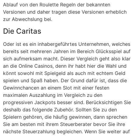
Ablauf von den Roulette Regeln der bekannten
Versionen und daher tragen diese Versionen erheblich
zur Abwechslung bei.
Die Caritas
Oder ist es ein inhabergeführtes Unternehmen, welches
bereits seit mehreren Jahren im Bereich Glücksspiel auf
sich aufmerksam macht. Dieser Vergleich geht also klar
an die Online Casinos, denn ihr habt hier die Wahl und
könnt sowohl mit Spielgeld als auch mit echtem Geld
spielen und Spaß haben. Der Grund dafür ist, dass die
Gewinnchancen an einem Slot mit einer festen
maximalen Auszahlung im Vergleich zu den
progressiven Jackpots besser sind. Berücksichtigen Sie
deshalb das folgende Zubehör. Sollten Sie zu den
Spielern gehören, die häufig gewinnen, dann sprechen
Sie am besten mit ihrem Steuerberater bevor Sie ihre
nächste Steuerzahlung begleichen. Wenn Sie weiter auf