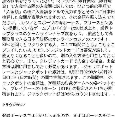
振込作業を行ってください。 オンカジに銀行振込（銀行送
金）で入金する際の入金額に関しては、ひとつ前の手順で
「入金額」の欄に入金額をドルで入力するとその下に日本円
換算した金額が表示されますので、その金額を振り込んでく
ださい。. カジノとスポーツの両ボーナス、フリースピンあ
り. 提携しているゲームプロバイダーは90社以上と、業界ト
ップクラスのゲームラインナップ数をもつ。. 依然として高
額取引できる日本円対応のオンラインカジノの1つです！.
RPGと聞くとワクワクする人、スキマ時間にもちょこちょこ
プレイしたい人. ただしクレジットカードは審査が厳しく、
使えなくなることも多いので、別の入金方法も用意しておく
と安心です。また、クレジットカードで入金する場合、出金
方法は別に用意しておく必要があります。. ジャックポット
レースとジャックポットの累計は、8月23日02:00から8月29
日01:59（日本時間）の間で実施されます。この期間中、ジ
ャックポットの金額は、36種類の対象ゲームへの各ベットか
ら、プレイヤーへのリターン（RTP）の指定された1％が蓄
積されます。ジャックポット額は0からカウントされます。.
クラウンカジノ
登録ボーナスで＄20がもらえるので、まずはボーナスを使っ