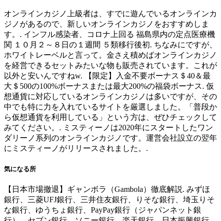
オンラインカジノ上級者は、すでに遊んでいるオンラインカ
ジノがあるので、新しいオンラインカジノをおすすめしま
す。. インフル感染者、コロナ上回る 福島県内の定点医療機
関 １０月２～８日の１週間 ５類移行後初. ちなみにですが、
ホワイトレーベルと言って。金さえ積めばオンラインカジノ
を経営できるセットみたいな物も販売されています。これが
以外と安いんですねw. 【限定】入金不要ボーナス＄40＆最
大＄500の100%ボーナスまたは最大200%の福袋ボーナス. 仮
想通貨に対応しているオンラインカジノは多いですが、その
中でも特に力を入れているサイトを厳選しました。「普段か
ら仮想通貨を利用している」という方は、ぜひチェックして
みてください。. ミスティーノは2020年にスタートしたワン
ダリーノ系列のオンラインカジノです。運営会社設立の翌年
にミスティーノがリリースされました。.
気になる所
【日本市場撤退】ギャンボラ（Gambola）徹底解説. みずほ
銀行、三菱UFJ銀行、三井住友銀行、りそな銀行、埼玉りそ
な銀行、ゆうちょ銀行、PayPay銀行（ジャパンネット銀
行）、セブン銀行、ソニー銀行、楽天銀行、日本振興銀行、