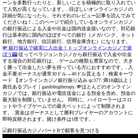
ーンを多数行ったりと、新しいことを積極的に取り入れてい
て人気が高くなっています。. 目ぼしいオンラインカジノの
詳細が気になったら、それぞれのレビュー記事を読んでみて
くださいね！. このページで紹介しているオンラインカジノ
の銀行振込による入金や出金は国内送金扱いなので、対応銀
行は基本的に国内のほぼすべての銀行（メガバンク、ネット
銀行、地方銀行、信託銀行、信用金庫含む）になります。
💸 銀行振込で確実に入出金！トップオンラインカジノで遊
ぼう🎰
従ってベラジョンカジノから銀行振込で入金や出金
する場合の対応銀行は、. ゲームの種類も豊富なので、大き
く勝って出金したい夢を持っている方におすすめです。. 入
金不要ボーナスが通常30ドル→40ドル貰える！. 検索キーワ
ード 【オンラインカジノ銀行振り込み qc377. 満18歳以上｜
責任あるプレイ｜gamblingtherapy. 💸ほとんどのオンライン
カジノでは、銀行振込や電信送金による預金を含め、預金の
最大額を制限していません。 同時に、ハイローラーはスロ
ットやライブゲームでの最大ベットによって制限されま
す。. 賞金はボーナスとして勝利プレイヤーのアカウントに
即時反映されます。賭け条件は1倍です。.