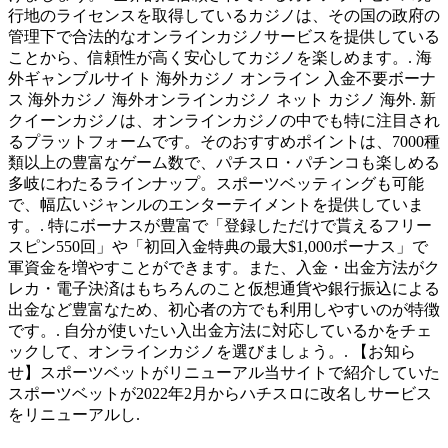
行地のライセンスを取得しているカジノは、その国の政府の
管理下で合法的なオンラインカジノサービスを提供している
ことから、信頼性が高く安心してカジノを楽しめます。. 海
外ギャンブルサイト 海外カジノ オンライン 入金不要ボーナ
ス 海外カジノ 海外オンラインカジノ ネット カジノ 海外. 新
クイーンカジノは、オンラインカジノの中でも特に注目され
るプラットフォームです。そのおすすめポイントは、7000種
類以上の豊富なゲーム数で、パチスロ・パチンコも楽しめる
多岐にわたるラインナップ。スポーツベッティングも可能
で、幅広いジャンルのエンターテイメントを提供していま
す。. 特にボーナスが豊富で「登録しただけで貰えるフリー
スピン550回」や「初回入金特典の最大$1,000ボーナス」で
軍資金を増やすことができます。また、入金・出金方法がク
レカ・電子決済はもちろんのこと仮想通貨や銀行振込による
出金など豊富なため、初心者の方でも利用しやすいのが特徴
です。. 自分が使いたい入出金方法に対応しているかをチェ
ックして、オンラインカジノを選びましょう。. 【お知ら
せ】スポーツベットがリニューアル当サイトで紹介していた
スポーツベットが2022年2月からハチスロに改名しサービス
をリニューアルし.