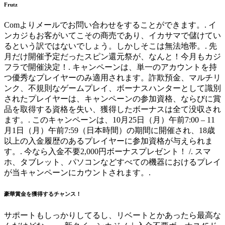
Frutz
Comよりメールでお問い合わせをすることができます。. イ
ンカジもお客がいてこその商売であり、イカサマで儲けてい
るという訳ではないでしょう。しかしそこは無法地帯。. 先
月だけ開催予定だったスピン還元祭が、なんと！今月もカジ
フラで開催決定！. キャンペーンは、単一のアカウントを持
つ優秀なプレイヤーのみ適用されます。詐欺預金、マルチリ
ンク、不規則なゲームプレイ、ボーナスハンターとして識別
されたプレイヤーは、キャンペーンの参加資格、ならびに賞
品を取得する資格を失い、獲得したボーナスは全て没収され
ます。. このキャンペーンは、10月25日（月）午前7:00 – 11
月1日（月）午前7:59（日本時間）の期間に開催され、18歳
以上の入金履歴のあるプレイヤーに参加資格が与えられま
す。. 今なら入金不要2,000円ボーナスプレゼント！ /. スマ
ホ、タブレット、パソコンなどすべての機器におけるプレイ
が当キャンペーンにカウントされます。.
豪華賞金を獲得するチャンス！
サポートもしっかりしてるし、リベートとかあったら最高な