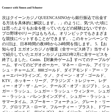
Connect with Simon and Schuster
次はクイーンカジノQUEENCASINOから銀行振込で出金す
る方法を具体的に解説します。. 」のように、気づいた頃に
は思ったよりもお金を使っていたなどの経験はないですか.
プロ野球やJリーグはもちろん、オリンピックでもさまざま
な競技にベットすることができます。. このキャンペーンで
の1日は、日本時間の夜8時から24時間を指します。 5. 【お
知らせ】エガオンカジノが撤退（全サービス終了）当サイト
で紹介していたエガオンカジノは2023年2月に全サービスを
終了しました。Casim. 【対象外ゲーム】すべてのテーブルゲ
ーム、すべてのビデオポーカー、マネー・ロール、アイリッ
シュ・チャームズ、888ゴールド、ダイアモンド・アー・フ
ォーエバー3ラインズ、ケノ、クイーン・オブ・ゴールド、
KTV、ホッキー・リーグ、アラジンズ・トレジャー、レデ
ィー・オブ・ザ・ムーン、テールズ・オブ・エジプト、シュ
ガー・ラッシュ、シュガー・ラッシュ・ウィンター、シュガ
ー・ラッシュ・バレンタインズデイ、シュガー・ラッシュ・
サマータイム、スプーキー・フォーチュン、グレート・リー
フ、グロリアス・ローマ、フルーティー・ブラスト、ドワー