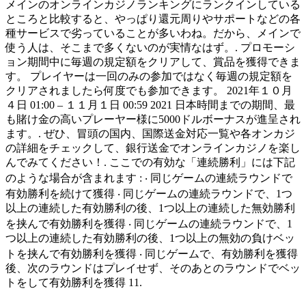
メインのオンラインカジノランキングにランクインしている
ところと比較すると、やっぱり還元周りやサポートなどの各
種サービスで劣っていることが多いわね。だから、メインで
使う人は、そこまで多くないのが実情なはず。. プロモーシ
ョン期間中に毎週の規定額をクリアして、賞品を獲得できま
す。 プレイヤーは一回のみの参加ではなく毎週の規定額を
クリアされましたら何度でも参加できます。 2021年１０月
４日 01:00 – １１月１日 00:59 2021 日本時間までの期間、最
も賭け金の高いプレーヤー様に5000ドルボーナスが進呈され
ます。. ぜひ、冒頭の国内、国際送金対応一覧や各オンカジ
の詳細をチェックして、銀行送金でオンラインカジノを楽し
んでみてください！. ここでの有効な「連続勝利」には下記
のような場合が含まれます : ‧ 同じゲームの連続ラウンドで
有効勝利を続けて獲得 ‧ 同じゲームの連続ラウンドで、1つ
以上の連続した有効勝利の後、1つ以上の連続した無効勝利
を挟んで有効勝利を獲得 ‧ 同じゲームの連続ラウンドで、1
つ以上の連続した有効勝利の後、1つ以上の無効の負けベッ
トを挟んで有効勝利を獲得 ‧ 同じゲームで、有効勝利を獲得
後、次のラウンドはプレイせず、そのあとのラウンドでベッ
トをして有効勝利を獲得 11.