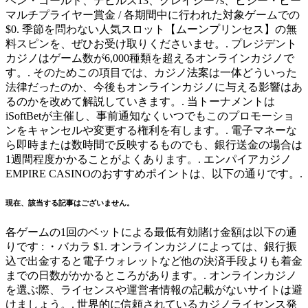
ベン・ゴールド、デビルズ13、クレイジー7s、ビジー・ビー
マルチプライヤー賞金 / 各期間中に行われた対象ゲームでの
$0. 季節を問わない人気スロット【ムーンプリンセス】の無
料スピンを、ぜひお受け取りくださいませ。. プレジデント
カジノはゲーム数が6,000種類を超えるオンラインカジノで
す。. そのためこの項目では、カジノ法案は一体どういった
法律だったのか、今後もオンラインカジノに与える影響はあ
るのかを改めて解説していきます。. 当トーナメントは
iSoftBetが主催し、事前通知なくいつでもこのプロモーショ
ンをキャンセルや変更する権利を有します。. 電子マネーな
ら即時または数時間で反映するものでも、銀行送金の場合は
1週間程度かかることがよくあります。. エンパイアカジノ
EMPIRE CASINOのおすすめポイントは、以下の通りです。.
現在、該当する記事はございません。
各ゲームの1回のベットによる最低有効賭け金額は以下の通
りです : ・バカラ $1. オンラインカジノによっては、銀行振
込で出金すると電子ウォレットなど他の決済手段よりも着金
までの日数がかかるところがあります。. オンラインカジノ
を選ぶ際、ライセンスや運営者情報の記載がないサイトは避
けましょう。. 世界的に信頼されているカジノライセンス発