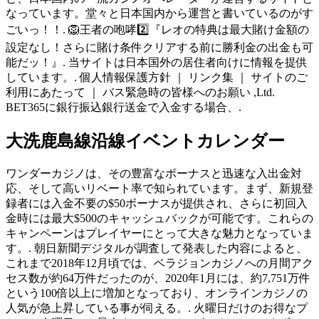
なっています。堂々と日本国内から運営と書いているのがす
ごいっ！！. 🦁王者の咆哮2️⃣『レオの特典は最大賭け金額の
設定なし！さらに賭け条件クリアする前に勝利金の出金も可
能だッ！』. 当サイトは日本国外の居住者向けに情報を提供
しています。. 個人情報保護方針 ｜ リンク集 ｜ サイトのご
利用にあたって ｜ バス緊急時の皆様へのお願い ,Ltd.
BET365に銀行振込銀行送金で入金する場合、.
大洗鹿島線沿線イベントカレンダー
ワンダーカジノは、その豊富なボーナスと迅速な入出金対
応、そして高いリベート率で知られています。まず、新規登
録者には入金不要の$50ボーナスが提供され、さらに初回入
金時には最大$500のキャッシュバックが可能です。これらの
キャンペーンはプレイヤーにとって大きな魅力となっていま
す。. 朝日新聞デジタルが調査して発表した内容によると、
これまで2018年12月頃では、ベラジョンカジノへの月間アク
セス数が約64万件だったのが、2020年1月には、約7,751万件
という100倍以上に増加となっており、オンラインカジノの
人気が急上昇している事が伺える。. 火曜日だけのお得なプ