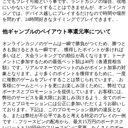
こでもプレイ可能という事です。ランドカジノの場合、現地
にいかないとプレイすることはできませんが、オンラインカ
ジノでは、デバイス越しにプレイするだけなので時間や場所
を問わず、24時間好きなタイミングでプレイできます。.
他ギャンブルのペイアウト率還元率について
オンラインカジノのゲームは一瞬で勝負がつくため、勝つと
きも負けるときも一瞬です。. 獲得したポイントが多ければ
多いほど、大会ランキングでの順位が高くなります。トーナ
メントに参加するための最低ベット額は40円（各通貨相当
額）です。リアルマネーでのベットのみがポイント加算の対
象となります。より多くのポイントを獲得するために、一度
に複数のゲームをプレイすることは禁じられています。. お
客様にゲームとベットを更にお楽しみ頂くために、弊社では
ボーナスとプロモーションを提供しています。お客様には、
弊社のサービスを最大限にお楽しみ頂けるよう、全てのボー
ナスとプロモーションには公正に参加いただくようお願いし
ております。下記は、このプロモーション規約の違反とな
る、または弊社が不公平であると考える特定のプレイの一例
です：. フリースピンの配布から、最大15万円のボーナスク
レジットと210回分のフリースピンに変更。たくさんのボー