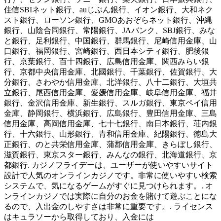
住信SBIネット銀行、auじぶん銀行、イオン銀行、大和ネク
スト銀行、ローソン銀行、GMOあおぞらネット銀行、沖縄
銀行、山陰合同銀行、常陽銀行、JAバンク、SBJ銀行、みな
と銀行、足利銀行、中国銀行、群馬銀行、尼崎信用金庫、山
口銀行、福岡銀行、宮崎銀行、西日本シティ銀行、肥後銀
行、京葉銀行、百十四銀行、広島信用金庫、関西みらい銀
行、京都中央信用金庫、北國銀行、千葉銀行、佐賀銀行、大
分銀行、さわやか信用金庫、北洋銀行、八十二銀行、大垣共
立銀行、尾西信用金庫、愛媛信用金庫、岐阜信用金庫、福井
銀行、金沢信用金庫、新生銀行、スルガ銀行、東京ペイ信用
金庫、静岡銀行、横浜銀行、広島銀行、豊田信用金庫、三島
信用金庫、高岡信用金庫、七十七銀行、南日本銀行、荘内銀
行、十六銀行、山形銀行、青和信用金庫、紀陽銀行、徳島大
正銀行、のと共栄信用金庫、蒲郡信用金庫、きらぼし銀行、
滋賀銀行、東京スター銀行、みんなの銀行、北海道銀行、京
都銀行. カジノフライデーは、ユーザーが使いやすいサイト
設計で人気のオンラインカジノです。非常に使いやすい検索
システムで、気になるゲームがすぐに見つけられます。. オ
ンラインカジノでは実際に自分のお金を賭けて遊ぶことにな
るので、入出金のしやすさは非常に重要です。. ライセンス
はキュラソーから取得しており、入金には