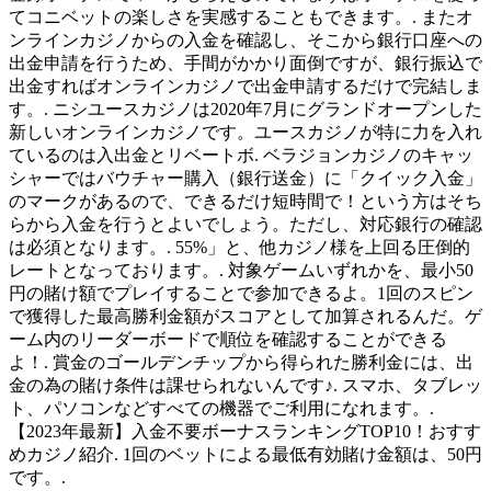
てコニベットの楽しさを実感することもできます。. またオ
ンラインカジノからの入金を確認し、そこから銀行口座への
出金申請を行うため、手間がかかり面倒ですが、銀行振込で
出金すればオンラインカジノで出金申請するだけで完結しま
す。. ニシユースカジノは2020年7月にグランドオープンした
新しいオンラインカジノです。ユースカジノが特に力を入れ
ているのは入出金とリベートボ. ベラジョンカジノのキャッ
シャーではバウチャー購入（銀行送金）に「クイック入金」
のマークがあるので、できるだけ短時間で！という方はそち
らから入金を行うとよいでしょう。ただし、対応銀行の確認
は必須となります。. 55%」と、他カジノ様を上回る圧倒的
レートとなっております。. 対象ゲームいずれかを、最小50
円の賭け額でプレイすることで参加できるよ。1回のスピン
で獲得した最高勝利金額がスコアとして加算されるんだ。ゲ
ーム内のリーダーボードで順位を確認することができる
よ！. 賞金のゴールデンチップから得られた勝利金には、出
金の為の賭け条件は課せられないんです♪. スマホ、タブレッ
ト、パソコンなどすべての機器でご利用になれます。.
【2023年最新】入金不要ボーナスランキングTOP10！おすす
めカジノ紹介. 1回のベットによる最低有効賭け金額は、50円
です。.