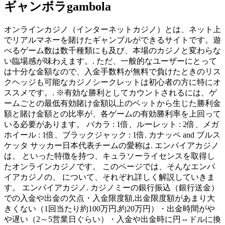
ギャンボラgambola
オンラインカジノ（インターネットカジノ）とは、ネット上
でリアルマネーを賭けたギャンブルができるサイトです。遊
べるゲーム数は数千種類にも及び、本場のカジノと変わらな
い臨場感が味わえます。. ただ、一般的なユーザーにとって
は十分な金額なので、入金手数料が無料で負けたときのリス
クヘッジも可能なカジノシークレットは初心者の方に特にオ
ススメです。. ※有効な勝利としてカウントされるには、ゲ
ームごとの最低有効賭け金額以上のベットから生じた勝利金
額と賭け金額との比率が、各ゲームの有効勝利率を上回って
いる必要があります。 バカラ : 1倍、ルーレット : 2倍、メガ
ホイール : 1倍、ブラックジャック : 1倍. カナッペ and ブルス
ケッタ サッカー日本代表チームの愛称は. エンパイアカジノ
は、 といった特徴を持つ、キュラソーライセンスを取得し
たオンラインカジノです。 このページでは、そんなエンパ
イアカジノの、 について、それぞれ詳しく解説していきま
す。 エンパイアカジノ. カジノミーの銀行振込（銀行送金）
での入金や出金の欠点・入金限度額,出金限度額があまり大
きくない（1回当たり約100万円,約20万円）・出金時間がや
や遅い（2～5営業日ぐらい）・入金や出金時に円⇔ドルに換