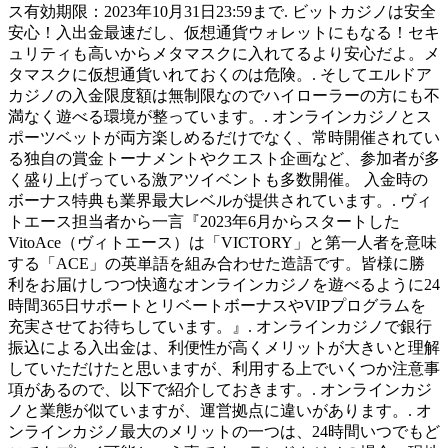
ス有効期限：2023年10月31日23:59まで. ビットカジノは安全
安心！入出金最速だし、仮想通貨ウォレットにもなる！セキ
ュリティも高いからメタマスクに入れてるより安心だよ。メ
タマスクに仮想通貨いれておくのは危険。. そしてエルドア
カジノの入金限度額は無制限なのでハイローラーの方にも不
満なく遊べる環境が整っています。. オンラインカジノとス
ポーツベットが両方楽しめるだけでなく、常時開催されてい
る独自の賞金トーナメントやクエスト企画など、参加者が多
く盛り上げっている激アツイベントも多数開催。 入金時の
ボーナス特典も業界最大レベルが提供されています。. ヴィ
トエース担当者から一言『2023年6月からスタートした
VitoAce（ヴィトエース）は「VICTORY」と第一人者を意味
する「ACE」の英単語を組み合わせた造語です。皆様に勝
利をお届けしつつ快適なオンラインカジノを遊べるように24
時間365日サポートとリベートボーナスやVIPプログラムを
充実させてお待ちしています。』. オンラインカジノで銀行
振込による入出金は、利便性が高くメリットが大きいと理解
していただけたと思いますが、利用する上でいくつか注意事
項があるので、以下で紹介しておきます。. オンラインカジ
ノと業態が似ていますが、運営拠点に違いがあります。. オ
ンラインカジノ最大のメリットの一つは、24時間いつでもど