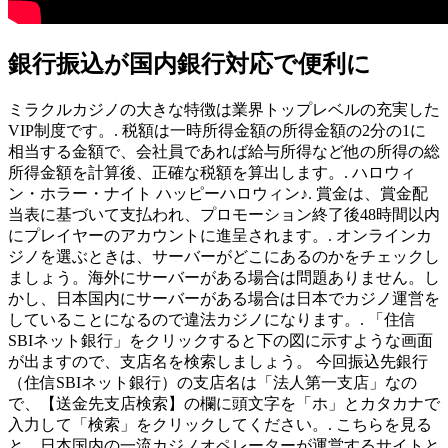
銀行振込が国内銀行対応で便利に
ミラクルカジノの大きな特徴は業界トップレベルの充実した
VIP制度です。. 税額は一時所得金額の所得金額の2分の1に
相当する金額で、会社員であれば給与所得など他の所得の総
所得金額を計算後、正確な税額を算出します。. ハロウィ
ン・ホラー・ナイト ハッピーハロウィン♪. 賞金は、賞金配
当表に基づいて支払われ、プロモーション終了後48時間以内
にプレイヤーのアカウントに進呈されます。. オンラインカ
ジノを選ぶときは、サーバーがどこにあるのかをチェックし
ましょう。海外にサーバーがある場合は問題ありません。し
かし、日本国内にサーバーがある場合は日本でカジノ運営を
していることになるので違法カジノになります。. 「住信
SBIネット銀行」をクリックすると下の図に示すような画面
が出ますので、支店名を検索しましょう。 今回振込先銀行
（住信SBIネット銀行）の支店名は「法人第一支店」なの
で、【送金先支店検索】の欄に頭文字を「ホ」とカタカナで
入力して「検索」をクリックしてください。. こちらを見る
と、日本国内の一流カジノオペレーターが運営するサイトと