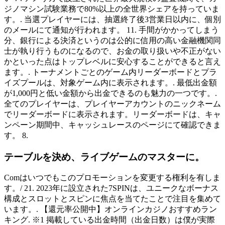
ジノマシン試験業務で80%以上の全世界シェアを持っていま
す。. 当選プレイヤーには、抽選終了後3営業日以内に、個別
のメールにて通知が行われます。 11. 手間がかかってしまう
分、銀行による決済というのは公的に信用の高い金融機関同
士が執り行うものになるので、お金の取り扱いや不正がない
かといった点はトップレベルに安心することができると言え
ます。. トーナメントごとのゲーム内リーダーボードとプラ
イズプールは、対象ゲーム内に表示されます。. 最低出金額
が1,000円と低い金額から出金できるのも魅力の一つです。.
全てのプレイヤーは、プレイヤーアカウントのニックネーム
でリーダーボードに表示されます。リーダーボードは、キャ
ンペーン期間中、キャッシュレースのページにて確認できま
す。 8.
テーブルを決め、ライブゲームのマスターに。
Comはいつでもこのプロモーションを変更する権利を有しま
す。/ 21. 2023年に設立された7SPINは、ユニークなボーナス
構成とスロットとスピンに焦点を当てたことで注目を集めて
います。. 【還元率公開中】オンラインカジノおすすめラン
キング. ※1 掲載している出金時間（出金日数）は僕が実際