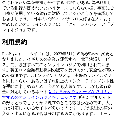
金されるため為替差損が発生する可能性がある. 普段利用し
ている銀行が使えないというケースにならない様、事前にご
自身が使用している銀行に対応しているかどうかを確認して
おきましょう。. 日本のパチンコパチスロ大好きな人におす
すめしたいオンラインカジノは、「クイーンカジノ」と「プ
レイオジョ」です。.
利用規約
EcoPayz（エコペイズ）は、2023年5月に名称がPayzに変更と
なりました。イギリスの企業が運営する「電子決済サービ
ス」で、ほぼすべてのオンラインカジノで利用されていま
す。英国FCA金融行動機関の認可を受けており安全性が高い
のが特徴です。. オンラインカジノは、実際のランドカジノ
と同じくらい、あるいはそれ以上のエンターテインメント性
を手軽に楽しめるため、今とても人気です。. しかし銀行送
金に対応しているネット
💫 銀行振込でスムーズな取引！お
すすめのオンラインカジノをチェック🎊
ギャンブルサイト
の数はどうでしょうか？現在のところ数は少なめです。大手
では対応しているサイトが多いようです。. それ以上の額の
入金・出金になる場合は分割する必要があります。. ボーナ