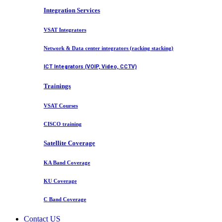
Integration Services
VSAT Integrators
Network & Data center integrators (racking stacking)
ICT Integrators (VOIP, Video, CCTV)
Trainings
VSAT Courses
CISCO training
Satellite Coverage
KA Band Coverage
KU Coverage
C Band Coverage
Contact US