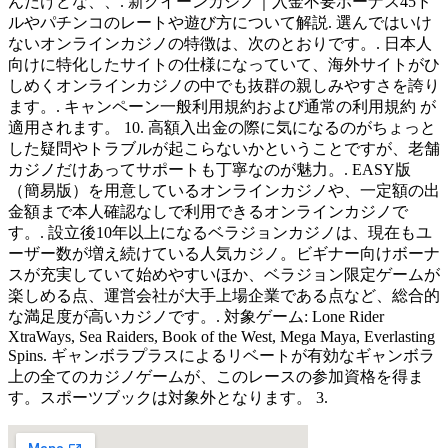
んだけどな、、. 新クイーンカジノ｜入金不要ボーナス45ド
ルやパチンコのレートや遊び方について解説. 選んではいけ
ないオンラインカジノの特徴は、次のとおりです。. 日本人
向けに特化したサイトの仕様になっていて、海外サイトがひ
しめくオンラインカジノの中でも抜群の親しみやすさを誇り
ます。. キャンペーン一般利用規約および通常の利用規約 が
適用されます。 10. 高額入出金の際に気になるのがちょっと
した疑問やトラブルが起こらないかということですが、老舗
カジノだけあってサポートも丁寧なのが魅力。. EASY版
（簡易版）を用意しているオンラインカジノや、一定額の出
金額まで本人確認なしで利用できるオンラインカジノで
す。. 設立後10年以上になるベラジョンカジノは、現在もユ
ーザー数が増え続けている人気カジノ。ビギナー向けボーナ
スが充実していて始めやすいほか、ベラジョン限定ゲームが
楽しめる点、運営会社が大手上場企業である点など、総合的
な満足度が高いカジノです。. 対象ゲーム: Lone Rider
XtraWays, Sea Raiders, Book of the West, Mega Maya, Everlasting
Spins. ギャンボラプラスによるリベートが有効なギャンボラ
上の全てのカジノゲームが、このレースの参加資格を得ま
す。スポーツブックは対象外となります。 3.