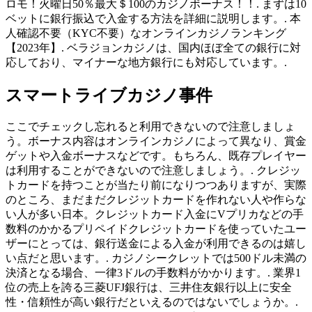
ロモ！火曜日50％最大＄100のカジノボーナス！！. まずは10
ベットに銀行振込で入金する方法を詳細に説明します。. 本
人確認不要（KYC不要）なオンラインカジノランキング
【2023年】. ベラジョンカジノは、国内ほぼ全ての銀行に対
応しており、マイナーな地方銀行にも対応しています。.
スマートライブカジノ事件
ここでチェックし忘れると利用できないので注意しましょ
う。ボーナス内容はオンラインカジノによって異なり、賞金
ゲットや入金ボーナスなどです。もちろん、既存プレイヤー
は利用することができないので注意しましょう。. クレジッ
トカードを持つことが当たり前になりつつありますが、実際
のところ、まだまだクレジットカードを作れない人や作らな
い人が多い日本。クレジットカード入金にVプリカなどの手
数料のかかるプリペイドクレジットカードを使っていたユー
ザーにとっては、銀行送金による入金が利用できるのは嬉し
い点だと思います。. カジノシークレットでは500ドル未満の
決済となる場合、一律3ドルの手数料がかかります。. 業界1
位の売上を誇る三菱UFJ銀行は、三井住友銀行以上に安全
性・信頼性が高い銀行だといえるのではないでしょうか。.