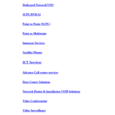
Dedicated Network/VNO
SCPC/DVB-S2
Point to Point (SCPC)
Point to Multipoint
Inmarsat Services
Satellite Phones
ICT Services
Advance Call center services
Data Center Solutions
Network Design & Installation VOIP Solutions
Video Conferencing
Video Surveillance