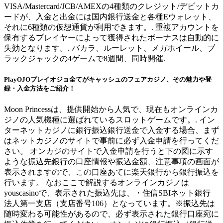
VISA/Mastercard/JCB/AMEXの4種類のクレジット/デビットカ
ードが、入金と出金には国内銀行送金と各種Eウォレット、
それに6種類の仮想通貨が利用できます。. 重複アカウントを
保有するプレイヤーによって獲得されたボーナスは自動的に
失効となります。. バカラ、ルーレット、メガホイール、ブ
ラックジャックの4ゲームで8週間、同時開催.
PlayOJOプレイオジョ全てがキャッシュのフェアカジノ、その魅力や登
録・入金方法をご紹介！
Moon Princessは、提供開始から人気で、現在もオンラインカ
ジノの人気機種に選ばれているスロットゲームです。. イン
ターネットカジノに銀行振込銀行送金で入金する場合、まず
はネットカジノのサイトで事前に必ず入金申請を行ってくだ
さい。 オンカジのサイトで入金申請を行うと下の図に示す
ような振込先銀行の口座情報や振込金額、注意事項の画面が
表示されますので、この口座あてに楽天銀行から銀行振込を
行います。 なおここで解説するオンラインカジノは
youscasinoで、表示された振込先は、・住信SBIネット銀行
法人第一支店（支店番号106）となっています。※振込先は
随時変わる可能性があるので、必ず表示された銀行口座宛に