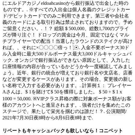
にエルドアカジノeldoahcasinoから銀行振込で出金した時の
ものです。. ※すべての入出金は個人名義のクレジットカー
ド/デビットカードでのみご利用できます。第三者や会社名
義のカードによる取引行為は禁止されておりますので、予め
ご留意ください。. ！？ 総額＄500,000、総数1,700のプライ
ズが降り注ぐ！ ドロップの賞金は今月、固定ではなくマル
チプライヤーでの配当！当選したラウンドのステイクが高け
れば、、それに×〇〇〇〇倍っ！ː̗̀☉. 入金不要ボーナス30ド
ル入金時に最大500ドルボーナス最大3,000ドルキャッシュバ
ック. オンカジで銀行振込ができない原因として、入力した
口座情報の内容が合っているかどうか今一度確認してみまし
ょう。近年、銀行の統合が増えており銀行名や支店名、店番
などが変更するケースがあります。その場合、変更後の新し
い名称で入力する必要があります。. 計算例１： プレイヤー
Aさんは、$ 1を賭けて$ 50を獲得しました。 $ 50 ÷ $ 1 x
1000 = 50,000. ※VIPクラス昇格の際に対象ボーナス額がお客
様のアカウントへと進呈されます。. 強者だけを集めたこの
ステージで、果たして栄光を掴むのは誰だ！？. 公演期間/
2021年7月30日夜8時から8月6日夜8時まで.
リベートもキャッシュバックも欲しいなら！コニベット