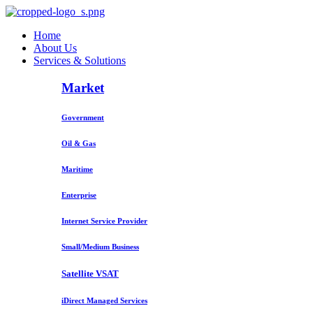
Home
About Us
Services & Solutions
Market
Government
Oil & Gas
Maritime
Enterprise
Internet Service Provider
Small/Medium Business
Satellite VSAT
iDirect Managed Services